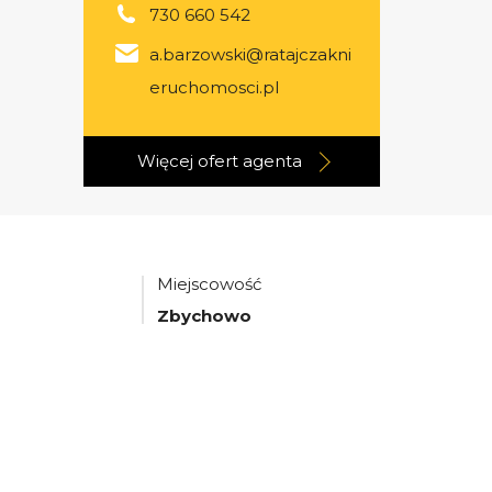
730 660 542
a.barzowski@ratajczakni
eruchomosci.pl
Więcej ofert
agenta
Miejscowość
Zbychowo