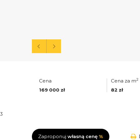
2
Cena
Cena za m
169 000 zł
82 zł
3
Zaproponuj
własną cenę
%