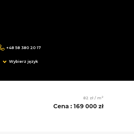
+48 58 380 20 17
Wybierz język
2
82 zł
/
m
Cena
:
169 000 zł