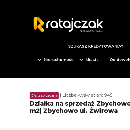
SZUKASZ KREDYTOWANIA?
Nieruchomości
Miasta
Od dewel
| Liczba wyświetleń: 945
Oferta sprzedana
Działka na sprzedaż Zbychowo 
m2| Zbychowo ul. Żwirowa