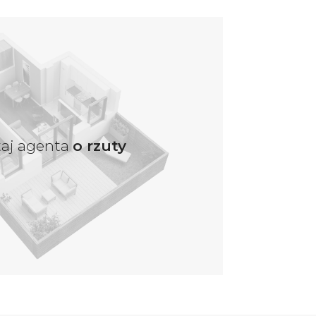
taj agenta
o rzuty