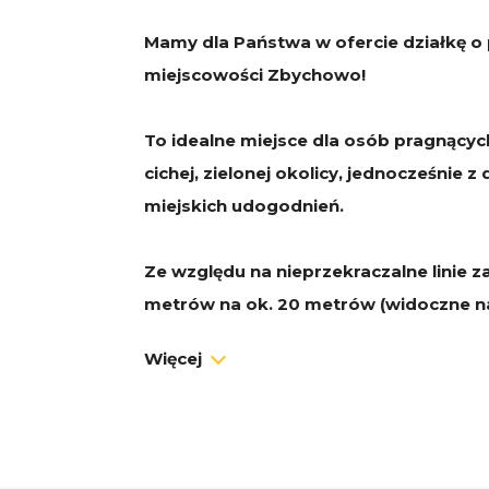
Mamy dla Państwa w ofercie działkę o
miejscowości Zbychowo!
To idealne miejsce dla osób pragnącyc
cichej, zielonej okolicy, jednocześnie
miejskich udogodnień.
Ze względu na nieprzekraczalne linie 
metrów na ok. 20 metrów (widoczne na
na działce można wybudować domek 
Więcej
modułowy, który nie wymaga pozwole
Dokładna lokalizacja po wpisaniu wsp
Maps:
54°32'53.6"N 18°18'51.0"E