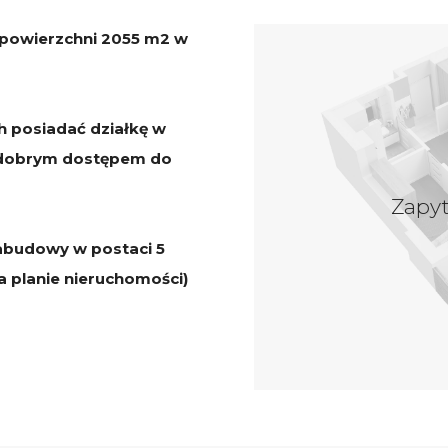
 powierzchni 2055 m2 w
h posiadać działkę w
 z dobrym dostępem do
Zapy
zabudowy w postaci 5
 planie nieruchomości)
letniskowy/domek
nia na budowę.
ółrzędnych Google