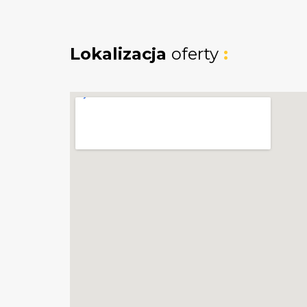
Działka częściowo objęta jest miejscow
zagospodarowania przestrzennego z pr
Lokalizacja
oferty
:
zabudowę mieszkaniową jednorodzinną i
rekreacyjnej.
Lokalizacja:
Działki znajdują się w miejscowości Zbych
Jest to doskonałe miejsce dla osób ceniąc
jednocześnie szybki dostęp do miejskiej in
znajduje się w malowniczej okolicy, która 
polami, co gwarantuje ciszę i kontakt z pr
Ulica Żwirowa to spokojna, boczna droga
oraz brak uciążliwego ruchu. Działka znajdu