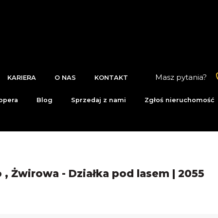
Masz pytania?
KARIERA
O NAS
KONTAKT
opera
Blog
Sprzedaj z nami
Zgłoś nieruchomość
, Żwirowa - Działka pod lasem | 2055