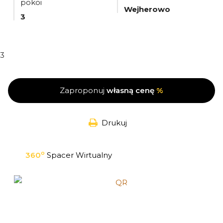
pokoi
Wejherowo
3
3
Zaproponuj
własną cenę
%
Drukuj
o
360
Spacer Wirtualny