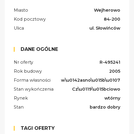
Miasto
Wejherowo
Kod pocztowy
84-200
Ulica
ul. Słowińców
DANE OGÓLNE
Nr oferty
R-495241
Rok budowy
2005
Forma własności
w\u0142asno\u015b\u0107
Stan wykończenia
Cz\u0119\u015bciowo
Rynek
wtórny
Stan
bardzo dobry
TAGI OFERTY