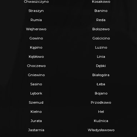
Chwaszczyno
Kosakowo
Straszyn
Banino
Rumia
Reda
Wejherowo
Bolszewo
Gowino
Gościcino
Kąpino
Luzino
Kębłowo
Linia
Choczewo
Dębki
Gniewino
Białogóra
Sasino
Łeba
Lębork
Bojano
Szemud
Przodkowo
Kielno
Hel
Jurata
Kuźnica
Jastarnia
Władysławowo