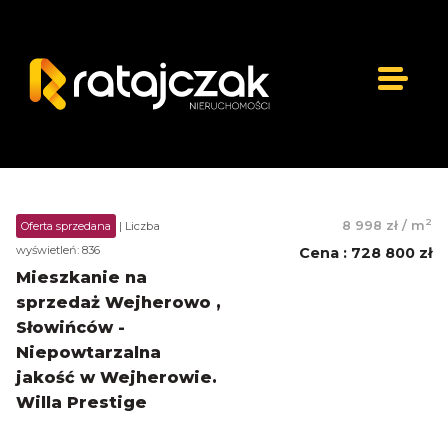
2
8 998 zł
/
m
Oferta sprzedana
| Liczba
wyświetleń: 836
Cena
:
728 800 zł
Mieszkanie na
sprzedaż Wejherowo ,
Słowińców -
Niepowtarzalna
jakość w Wejherowie.
Willa Prestige