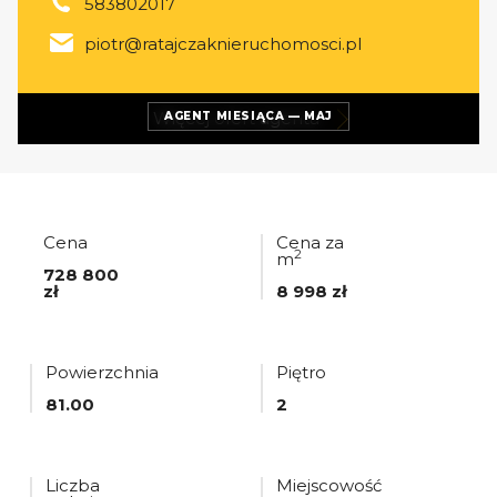
583802017
piotr@ratajczaknieruchomosci.pl
Więcej ofert
agenta
AGENT MIESIĄCA — MAJ
Cena
Cena za
2
m
728 800
zł
8 998 zł
Powierzchnia
Piętro
81.00
2
Liczba
Miejscowość