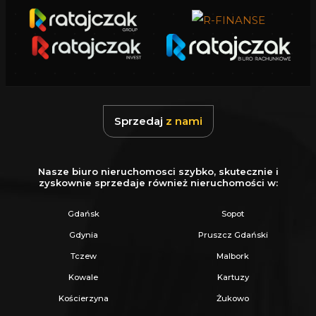
CENĘ.
Oferujemy skuteczną i bezpłatną pomoc w
uzyskaniu kredytu.
Zapewniamy fachowe doradztwo przy zakupie
pod inwestycję.
Wszystkie nasze transakcje są objęte
Sprzedaj
z nami
ubezpieczeniem OC w PZU.
Z nami u Notariusza otrzymasz Ofertę
Nasze biuro nieruchomosci szybko, skutecznie i
Specjalną.
zyskownie sprzedaje również nieruchomości w:
Gdańsk
Sopot
Więcej podobnych ofert znajdziesz na naszej
Gdynia
Pruszcz Gdański
stronie:
www.ratajczaknieruchomosci.pl
Tczew
Malbork
Kowale
Kartuzy
Kościerzyna
Żukowo