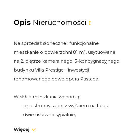
Opis
Nieruchomości
:
Na sprzedaż słoneczne i funkcjonalne
mieszkanie o powierzchni 81 m², usytuowane
na 2. piętrze kameralnego, 3-kondygnacyjnego
budynku Villa Prestige - inwestycji
renomowanego dewelopera Pastada.
W skład mieszkania wchodzą:
przestronny salon z wyjściem na taras,
dwie ustawne sypialnie,
oddzielna, widna kuchnia z wyjściem na
Więcej
balkon