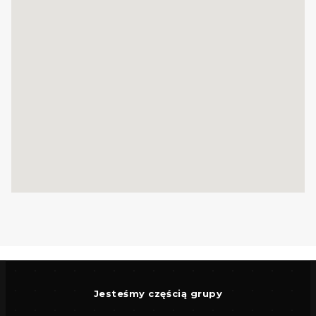
_
KUP Z NAMI - NAJKORZYSTNIEJ,
NAJSZYBCIEJ I BEZPIECZNIE!
Jeżeli zainteresowało Cię powyższe ogłoszenie
to:
- Zadzwoń pod wskazany nr tel.
- Umów się na Prezentację,
- Przyjedź i Obejrzyj na żywo,
- Zaproponuj Swoją cenę prezentowanej
nieruchomości.
Jesteśmy częścią grupy
Gwarantujemy bezpieczny zakup i najlepszą