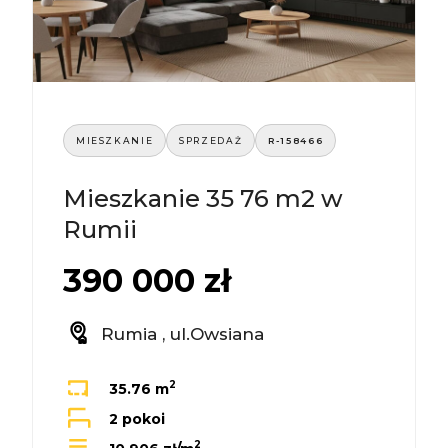
MIESZKANIE
SPRZEDAŻ
R-158466
Mieszkanie 35 76 m2 w
Rumii
390 000 zł
Rumia , ul.Owsiana
2
35.76 m
2 pokoi
2