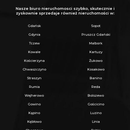
Nasze biuro nieruchomosci szybko, skutecznie i
zyskownie sprzedaje również nieruchomości w:
Gdańsk
Sopot
Gdynia
Pruszcz Gdański
Tczew
Malbork
Kowale
Kartuzy
Kościerzyna
Żukowo
Chwaszczyno
Kosakowo
Straszyn
Banino
Rumia
Reda
Wejherowo
Bolszewo
Gowino
Gościcino
Kąpino
Luzino
Kębłowo
Linia