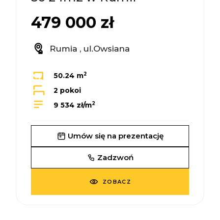
479 000 zł
Rumia , ul.Owsiana
2
50.24 m
2 pokoi
2
9 534 zł/m
Umów się na prezentację
Zadzwoń
ZOBACZ