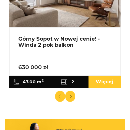
Górny Sopot w Nowej cenie! -
Winda 2 pok balkon
630 000 zł
2
j
47.00 m
2
Więcej