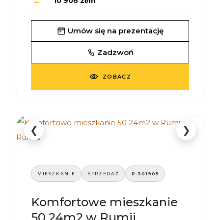
10 906 zł/m
Umów się na prezentację
Zadzwoń
ZOBACZ
❮
❯
MIESZKANIE
SPRZEDAŻ
R-301905
Komfortowe mieszkanie
50 24m2 w Rumii