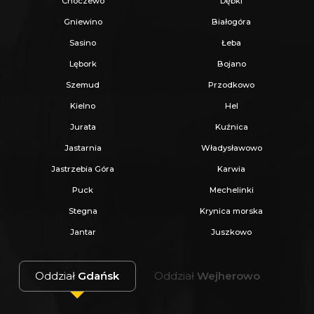
Choczewo
Dębki
Gniewino
Białogóra
Sasino
Łeba
Lębork
Bojano
Szemud
Przodkowo
Kielno
Hel
Jurata
Kuźnica
Jastarnia
Władysławowo
Jastrzebia Góra
Karwia
Puck
Mechelinki
Stegna
Krynica morska
Jantar
Juszkowo
Oddział
Gdańsk
Oddział
Wejherowo