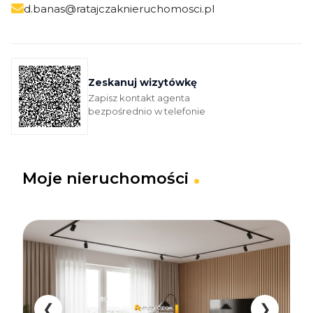
d.banas@ratajczaknieruchomosci.pl
Zeskanuj wizytówkę
Zapisz kontakt agenta
bezpośrednio w telefonie
Moje
nieruchomości
❮
❯