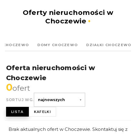
Oferty nieruchomości w
Choczewie
IA CHOCZEWO
DOMY CHOCZEWO
DZIAŁKI CHOCZEWO
Oferta nieruchomości w
Choczewie
0
ofert
SORTUJ WG.
najnowszych
▾
LISTA
KAFELKI
Brak aktualnych ofert w Choczewie. Skontaktuj się z