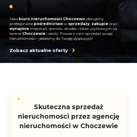
Jako
biuro nieruchomości Choczewo
oferujemy
profesjonalne
pośrednictwo
w
sprzedaży
,
zakupie
oraz
wynajmie
mieszkań, domów, działek i lokali użytkowych na
terenie
Choczewie
i okolic. Powierz nam sprzedaż swojej
nieruchomości – jesteśmy do Twojej dyspozycji!
Zobacz aktualne oferty
Skuteczna sprzedaż
nieruchomości przez agencję
nieruchomości w Choczewie