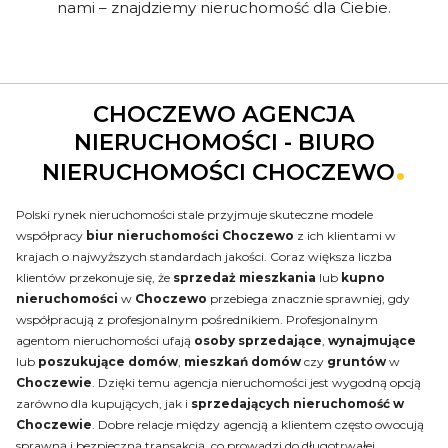
nami – znajdziemy nieruchomość dla Ciebie.
CHOCZEWO AGENCJA
NIERUCHOMOŚCI - BIURO
NIERUCHOMOŚCI CHOCZEWO
Polski rynek nieruchomości stale przyjmuje skuteczne modele
współpracy
biur nieruchomości Choczewo
z ich klientami w
krajach o najwyższych standardach jakości. Coraz większa liczba
klientów przekonuje się, że
sprzedaż mieszkania
lub
kupno
nieruchomości
w
Choczewo
przebiega znacznie sprawniej, gdy
współpracują z profesjonalnym pośrednikiem. Profesjonalnym
agentom nieruchomości ufają
osoby sprzedające
,
wynajmujące
lub
poszukujące domów
,
mieszkań
domów
czy
gruntów
w
Choczewie
. Dzięki temu agencja nieruchomości jest wygodną opcją
zarówno dla kupujących, jak i
sprzedających nieruchomość w
Choczewie
. Dobre relacje między agencją a klientem często owocują
sprawną i bezpieczną transakcją, co prowadzi do długotrwałej