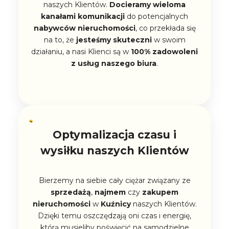
naszych Klientów.
Docieramy wieloma
kanałami komunikacji
do potencjalnych
nabywców nieruchomości
, co przekłada się
na to, że
jesteśmy skuteczni
w swoim
działaniu, a nasi Klienci są w
100% zadowoleni
z usług naszego biura
.
Optymalizacja czasu i
wysiłku naszych Klientów
Bierzemy na siebie cały ciężar związany ze
sprzedażą
,
najmem
czy
zakupem
nieruchomości
w
Kuźnicy
naszych Klientów.
Dzięki temu oszczędzają oni czas i energię,
którą musieliby poświęcić na samodzielne