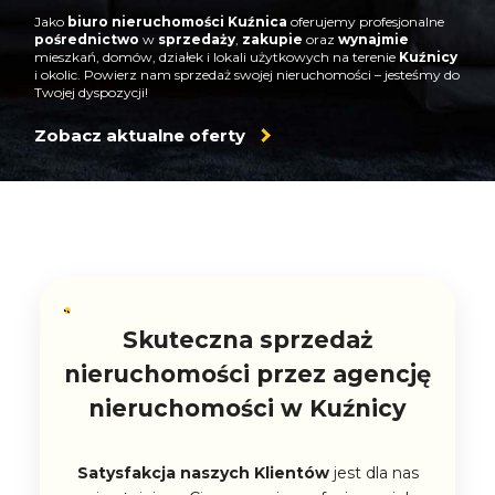
Jako
biuro nieruchomości Kuźnica
oferujemy profesjonalne
pośrednictwo
w
sprzedaży
,
zakupie
oraz
wynajmie
mieszkań, domów, działek i lokali użytkowych na terenie
Kuźnicy
i okolic. Powierz nam sprzedaż swojej nieruchomości – jesteśmy do
Twojej dyspozycji!
Zobacz aktualne oferty
Skuteczna sprzedaż
nieruchomości przez agencję
nieruchomości w Kuźnicy
Satysfakcja naszych Klientów
jest dla nas