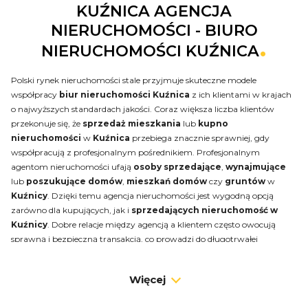
KUŹNICA AGENCJA
NIERUCHOMOŚCI - BIURO
NIERUCHOMOŚCI KUŹNICA
Polski rynek nieruchomości stale przyjmuje skuteczne modele
współpracy
biur nieruchomości Kuźnica
z ich klientami w krajach
o najwyższych standardach jakości. Coraz większa liczba klientów
przekonuje się, że
sprzedaż mieszkania
lub
kupno
nieruchomości
w
Kuźnica
przebiega znacznie sprawniej, gdy
współpracują z profesjonalnym pośrednikiem. Profesjonalnym
agentom nieruchomości ufają
osoby sprzedające
,
wynajmujące
lub
poszukujące domów
,
mieszkań
domów
czy
gruntów
w
Kuźnicy
. Dzięki temu agencja nieruchomości jest wygodną opcją
zarówno dla kupujących, jak i
sprzedających nieruchomość w
Kuźnicy
. Dobre relacje między agencją a klientem często owocują
sprawną i bezpieczną transakcją, co prowadzi do długotrwałej
współpracy.
Biuro nieruchomości Kuźnica
Więcej