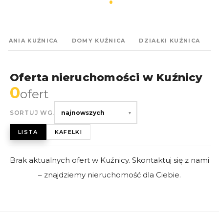
ZKANIA KUŹNICA
DOMY KUŹNICA
DZIAŁKI KUŹNICA
K
Oferta nieruchomości w Kuźnicy
0
ofert
SORTUJ WG.
najnowszych
▾
LISTA
KAFELKI
Brak aktualnych ofert w Kuźnicy. Skontaktuj się z nami
– znajdziemy nieruchomość dla Ciebie.