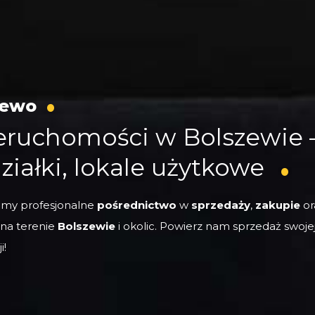
zewo
ieruchomości w Bolszewie 
ziałki, lokale użytkowe
emy profesjonalne
pośrednictwo
w
sprzedaży
,
zakupie
or
 na terenie
Bolszewie
i okolic. Powierz nam sprzedaż swoje
i!