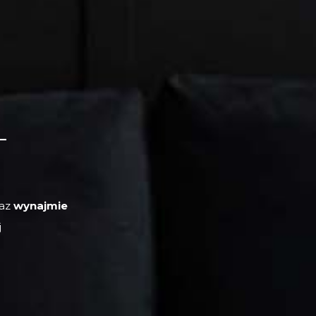
–
az
wynajmie
j