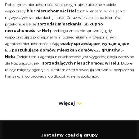
Polski rynek nieruchomości stale przyjmuje skuteczne modele
współpracy
biur nieruchomości Hel
z ich klientami w krajach o
najwyższych standardach jakości. Coraz większa liczba klientów
przekonuje się, że
sprzedaż mieszkania
lub
kupno
nieruchomości
w
Hel
przebiega znacznie sprawniej, gdy
współpracują z profesjonalnym pośrednikiem. Profesjonalnym
agentom nieruchomości ufają
osoby sprzedające
,
wynajmujące
lub
poszukujące domów
,
mieszkań
domów
czy
gruntów
w
Helu
. Dzięki temu agencja nieruchomości jest wygodną opcją zarówno
dla kupujących, jak i
sprzedających nieruchomość w Helu
. Dobre
relacje między agencją a klientem często owocują sprawną i bezpieczną
transakcją, co prowadzi do długotrwałej współpracy.
Biuro nieruchomości Hel
Do miejscowości
Hel
napływa coraz więcej osób zainteresowanych
Więcej
zakupem domów
czy
mieszkań
dzięki dynamicznie rozwijającej się
infrastrukturze biznesowej, edukacyjnej i kulturalnej. Klienci chętnie
korzystają z
profesjonalnych
usług
agentów
ds. nieruchomości
w Helu
. Skuteczne działanie
biura nieruchomości
sprawia, że
Jesteśmy częścią grupy
Klienci szybko zdobywają wszystkie niezbędne informacje na temat