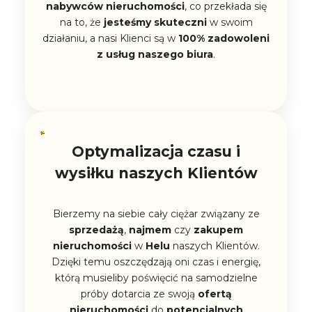
nabywców nieruchomości
, co przekłada się
na to, że
jesteśmy skuteczni
w swoim
działaniu, a nasi Klienci są w
100% zadowoleni
z usług naszego biura
.
Optymalizacja czasu i
wysiłku naszych Klientów
Bierzemy na siebie cały ciężar związany ze
sprzedażą
,
najmem
czy
zakupem
nieruchomości
w
Helu
naszych Klientów.
Dzięki temu oszczędzają oni czas i energię,
którą musieliby poświęcić na samodzielne
próby dotarcia ze swoją
ofertą
nieruchomości
do
potencjalnych