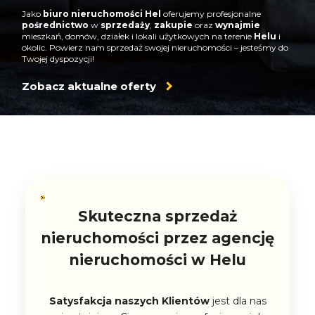
Jako
biuro nieruchomości Hel
oferujemy profesjonalne
pośrednictwo
w
sprzedaży
,
zakupie
oraz
wynajmie
mieszkań, domów, działek i lokali użytkowych na terenie
Helu
i
okolic. Powierz nam sprzedaż swojej nieruchomości – jesteśmy do
Twojej dyspozycji!
Zobacz aktualne oferty
Skuteczna sprzedaż
nieruchomości przez agencję
nieruchomości w Helu
Satysfakcja naszych Klientów
jest dla nas