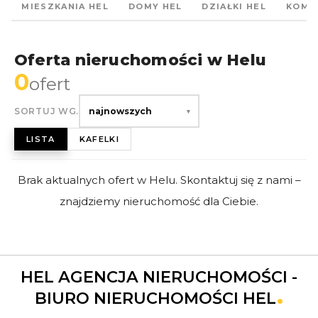
E
MIESZKANIA HEL
DOMY HEL
DZIAŁKI HEL
KOME
Oferta nieruchomości w Helu
0
ofert
SORTUJ WG.
najnowszych
▾
LISTA
KAFELKI
Brak aktualnych ofert w Helu. Skontaktuj się z nami –
znajdziemy nieruchomość dla Ciebie.
HEL AGENCJA NIERUCHOMOŚCI -
BIURO NIERUCHOMOŚCI HEL