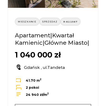
MIESZKANIE
SPRZEDAŻ
R-622567
Apartament|Kwartał
Kamienic|Główne Miasto|
1 040 000 zł
Gdańsk , ul.Tandeta
2
41.70 m
2 pokoi
2
24 940 zł/m