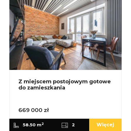
Z miejscem postojowym gotowe
do zamieszkania
669 000 zł
2
j
58.50 m
2
Więcej