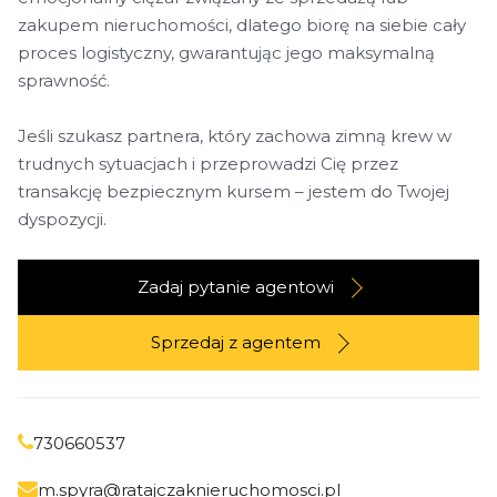
zakupem nieruchomości, dlatego biorę na siebie cały
proces logistyczny, gwarantując jego maksymalną
sprawność.
Jeśli szukasz partnera, który zachowa zimną krew w
trudnych sytuacjach i przeprowadzi Cię przez
transakcję bezpiecznym kursem – jestem do Twojej
dyspozycji.
Zadaj pytanie agentowi
Sprzedaj z agentem
730660537
m.spyra@ratajczaknieruchomosci.pl