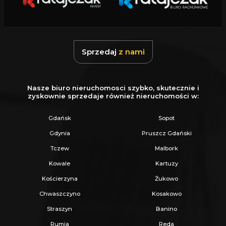
Sprzedaj
z nami
Nasze biuro nieruchomosci szybko, skutecznie i
zyskownie sprzedaje również nieruchomości w:
Gdańsk
Sopot
Gdynia
Pruszcz Gdański
Tczew
Malbork
Kowale
Kartuzy
Kościerzyna
Żukowo
Chwaszczyno
Kosakowo
Straszyn
Banino
Rumia
Reda