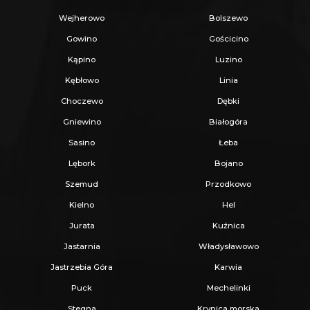
Wejherowo
Bolszewo
Gowino
Gościcino
Kąpino
Luzino
Kębłowo
Linia
Choczewo
Dębki
Gniewino
Białogóra
Sasino
Łeba
Lębork
Bojano
Szemud
Przodkowo
Kielno
Hel
Jurata
Kuźnica
Jastarnia
Władysławowo
Jastrzebia Góra
Karwia
Puck
Mechelinki
Stegna
Krynica morska