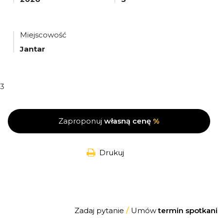
Miejscowość
Jantar
3
Zaproponuj
własną cenę
%
Drukuj
Zadaj pytanie
/
Umów
termin spotkani