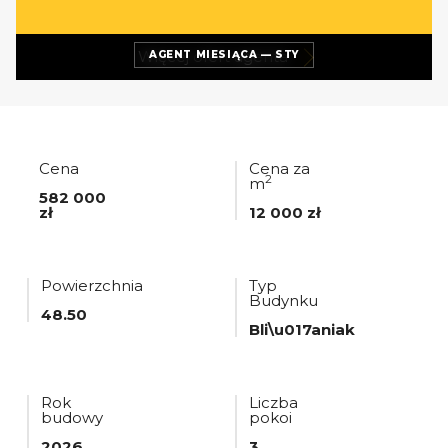
Więcej ofert
agenta
AGENT MIESIĄCA — STY
Cena
Cena za
2
m
582 000
zł
12 000 zł
Powierzchnia
Typ
Budynku
48.50
Bli\u017aniak
Rok
Liczba
budowy
pokoi
2026
3