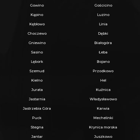
Gowino
Gościcino
Kąpino
Luzino
Kębłowo
Linia
Choczewo
Dębki
Gniewino
Białogóra
Sasino
Łeba
Lębork
Bojano
Szemud
Przodkowo
Kielno
Hel
Jurata
Kuźnica
Jastarnia
Władysławowo
Jastrzebia Góra
Karwia
Puck
Mechelinki
Stegna
Krynica morska
Jantar
Juszkowo