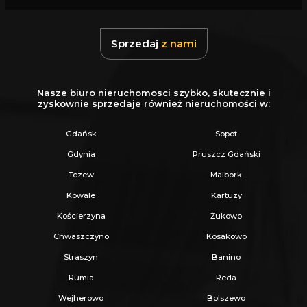
Z nami u Notariusza otrzymasz Ofertę
Specjalną.
Sprzedaj
z nami
Więcej podobnych ofert znajdziesz na naszej
stronie:
www.ratajczaknieruchomosci.pl
Nasze biuro nieruchomosci szybko, skutecznie i
zyskownie sprzedaje również nieruchomości w:
Gdańsk
Sopot
Gdynia
Pruszcz Gdański
Tczew
Malbork
Kowale
Kartuzy
Kościerzyna
Żukowo
Chwaszczyno
Kosakowo
Straszyn
Banino
Rumia
Reda
Wejherowo
Bolszewo