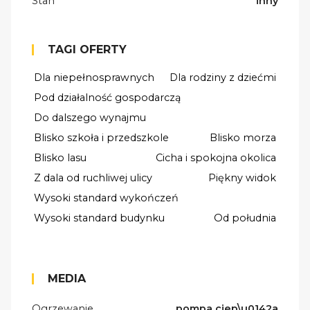
Stan
inny
TAGI OFERTY
Dla niepełnosprawnych
Dla rodziny z dziećmi
Pod działalność gospodarczą
Do dalszego wynajmu
Blisko szkoła i przedszkole
Blisko morza
Blisko lasu
Cicha i spokojna okolica
Z dala od ruchliwej ulicy
Piękny widok
Wysoki standard wykończeń
Wysoki standard budynku
Od południa
MEDIA
Ogrzewanie
pompa ciep\u0142a