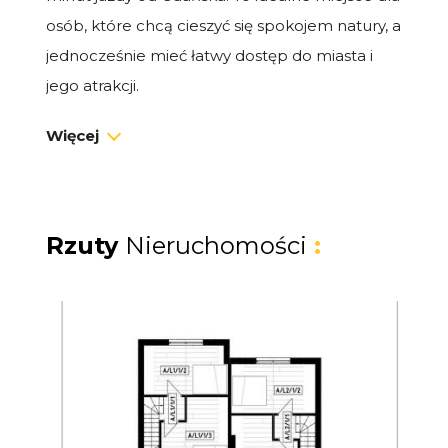
osób, które chcą cieszyć się spokojem natury, a
jednocześnie mieć łatwy dostęp do miasta i
jego atrakcji.
Więcej
Dom premium 48 m² z ogrodem
Na sprzedaż dom typu bliźniak o powierzchni
48 m², z prywatnym ogródkiem i miejscem
postojowym. To idealna przestrzeń zarówno
Rzuty
Nieruchomości
:
na własne wakacje i weekendy, jak i na
dochodowy wynajem.
Układ domu:
Salon z aneksem kuchennym i wyjściem
na taras