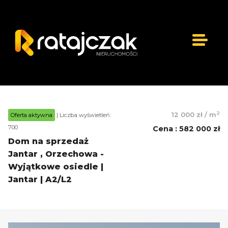
2
12 000 zł
/
m
Oferta aktywna
| Liczba wyświetleń:
700
Cena
:
582 000 zł
Dom na sprzedaż
Jantar , Orzechowa -
Wyjątkowe osiedle |
Jantar | A2/L2