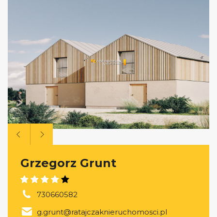
Grzegorz Grunt
730660582
g.grunt@ratajczaknieruchomosci.pl