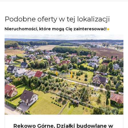
premium
Dochód pasywny przez cały rok
Podobne oferty w tej lokalizacji
Nieruchomości, które mogą Cię zainteresować!
Informacje dodatkowe
Planowany termin realizacji: II kwartał 2026
Dostępne również większe domy - do 75 m²
_
KUP Z NAMI - NAJKORZYSTNIEJ,
NAJSZYBCIEJ I BEZPIECZNIE!
Jeżeli zainteresowało Cię powyższe ogłoszenie
to:
Rekowo Górne, Działki budowlane w