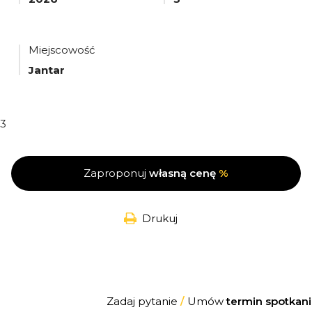
Miejscowość
Jantar
3
Zaproponuj
własną cenę
%
Drukuj
Zadaj pytanie
/
Umów
termin spotkani