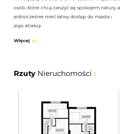
osób, które chcą cieszyć się spokojem natury, a
jednocześnie mieć łatwy dostęp do miasta i
jego atrakcji.
Więcej
Dom premium 48 m² z ogrodem
Na sprzedaż dom typu bliźniak o powierzchni
48 m², z prywatnym ogródkiem i miejscem
postojowym. To idealna przestrzeń zarówno
Rzuty
Nieruchomości
:
na własne wakacje i weekendy, jak i na
dochodowy wynajem.
Układ domu:
Salon z aneksem kuchennym i wyjściem
na taras