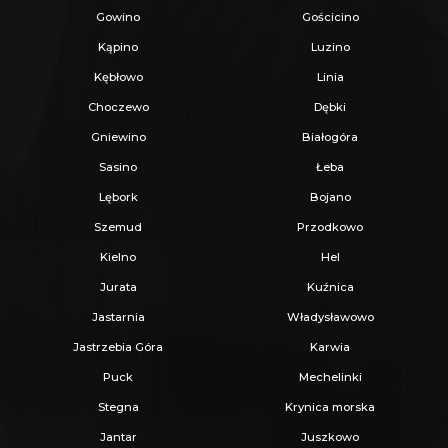
Gowino
Gościcino
Kąpino
Luzino
Kębłowo
Linia
Choczewo
Dębki
Gniewino
Białogóra
Sasino
Łeba
Lębork
Bojano
Szemud
Przodkowo
Kielno
Hel
Jurata
Kuźnica
Jastarnia
Władysławowo
Jastrzebia Góra
Karwia
Puck
Mechelinki
Stegna
Krynica morska
Jantar
Juszkowo