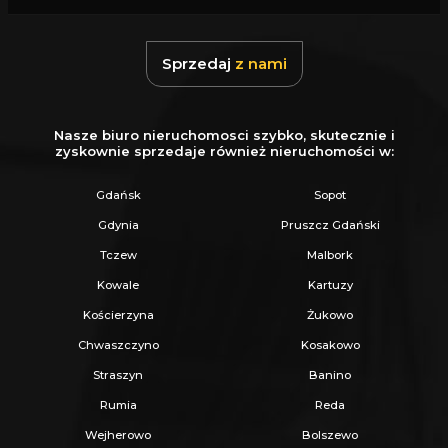
Z nami u Notariusza otrzymasz Ofertę
Specjalną.
Sprzedaj
z nami
Więcej podobnych ofert znajdziesz na naszej
stronie:
www.ratajczaknieruchomosci.pl
Nasze biuro nieruchomosci szybko, skutecznie i
zyskownie sprzedaje również nieruchomości w:
Gdańsk
Sopot
Gdynia
Pruszcz Gdański
Tczew
Malbork
Kowale
Kartuzy
Kościerzyna
Żukowo
Chwaszczyno
Kosakowo
Straszyn
Banino
Rumia
Reda
Wejherowo
Bolszewo