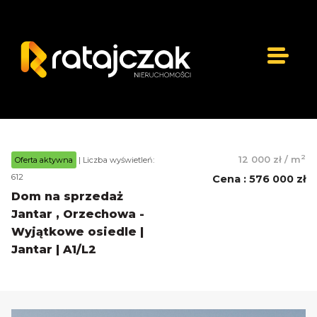
2
12 000 zł
/
m
Oferta aktywna
| Liczba wyświetleń:
612
Cena
:
576 000 zł
Dom na sprzedaż
Jantar , Orzechowa -
Wyjątkowe osiedle |
Jantar | A1/L2