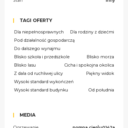
Stan
inny
TAGI OFERTY
Dla niepełnosprawnych
Dla rodziny z dziećmi
Pod działalność gospodarczą
Do dalszego wynajmu
Blisko szkoła i przedszkole
Blisko morza
Blisko lasu
Cicha i spokojna okolica
Z dala od ruchliwej ulicy
Piękny widok
Wysoki standard wykończeń
Wysoki standard budynku
Od południa
MEDIA
Ogrzewanie
pompa ciep\u0142a