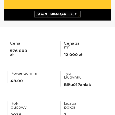
Więcej ofert
agenta
AGENT MIESIĄCA — STY
Cena
Cena za
2
m
576 000
zł
12 000 zł
Powierzchnia
Typ
Budynku
48.00
Bli\u017aniak
Rok
Liczba
budowy
pokoi
2026
3