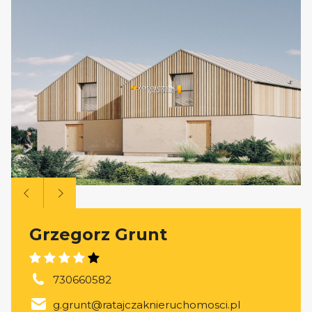
Grzegorz Grunt
730660582
g.grunt@ratajczaknieruchomosci.pl