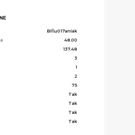
NE
Bli\u017aniak
wa
48.00
137.48
3
1
2
75
Tak
Tak
Tak
Tak