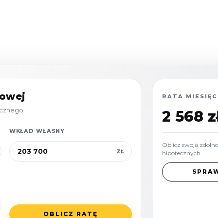
ealna przestrzeń zarówno
dochodowy wynajem.
em na taras
towej
RATA MIESIĘC
tecznego
2 568 z
wymi
WKŁAD WŁASNY
parkingowe
Oblicz swoją zdoln
ZŁ
hipotecznych
SPRA
OBLICZ RATĘ
e możliwość wykończenia