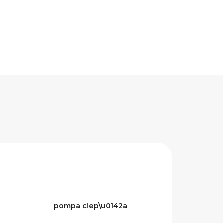
pompa ciep\u0142a