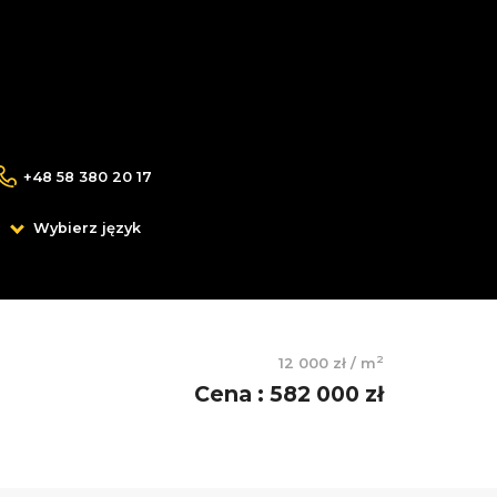
+48 58 380 20 17
Wybierz język
2
12 000 zł
/
m
Cena
:
582 000 zł