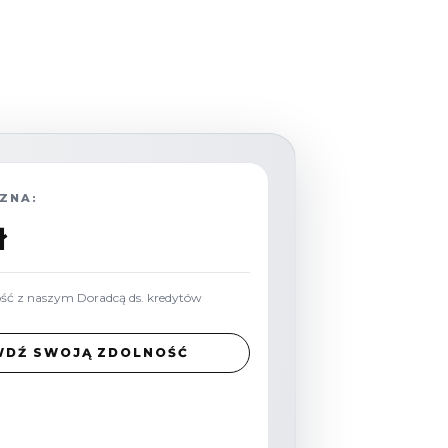
ZNA:
ł
ość z naszym Doradcą ds. kredytów
WDŹ SWOJĄ ZDOLNOŚĆ