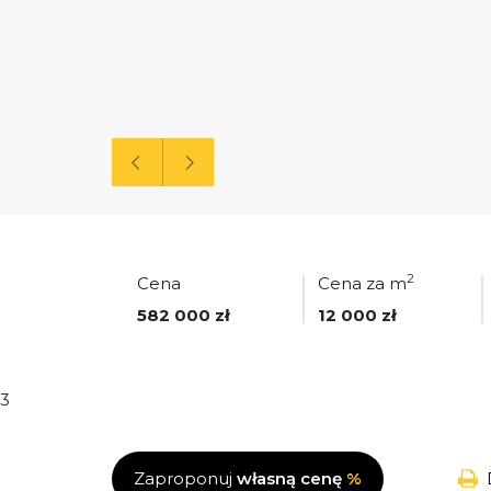
2
Cena
Cena za m
582 000 zł
12 000 zł
3
Zaproponuj
własną cenę
%