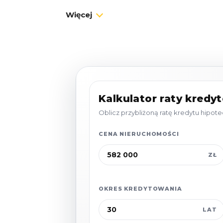
ogródkiem i miejscem postojowym. To id
Więcej
na własne wakacje i weekendy, jak i na 
Układ domu:
Salon z aneksem kuchennym i wyjści
2 sypialnie
Kalkulator raty kredy
Łazienka z prysznicem
Oblicz przybliżoną ratę kredytu hipo
Przestronny taras z meblami ogrodo
CENA NIERUCHOMOŚCI
Prywatny ogródek i własne miejsce 
ZŁ
OKRES KREDYTOWANIA
Wykończenie „pod klucz”
LAT
Dla wygody przyszłych właścicieli istniej