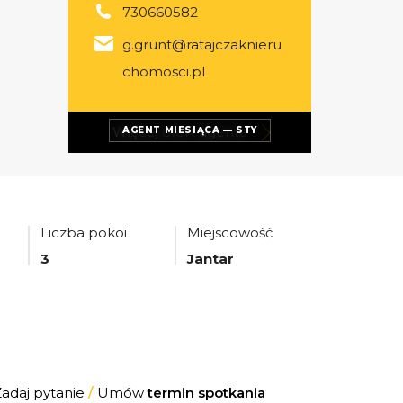
730660582
g.grunt@ratajczaknieru
chomosci.pl
Więcej ofert
agenta
AGENT MIESIĄCA — STY
Liczba pokoi
Miejscowość
3
Jantar
Zadaj pytanie
/
Umów
termin spotkania