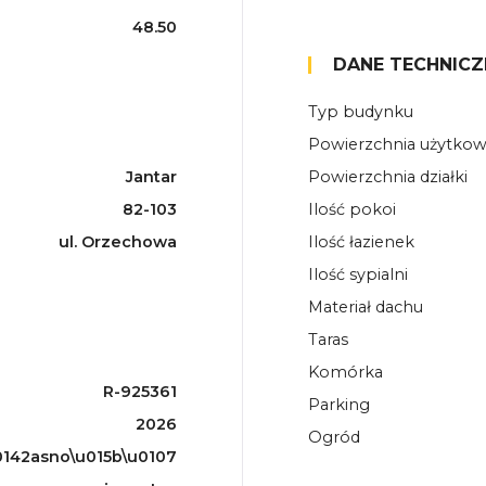
48.50
DANE TECHNICZ
Typ budynku
Powierzchnia użytko
Jantar
Powierzchnia działki
82-103
Ilość pokoi
ul. Orzechowa
Ilość łazienek
Ilość sypialni
Materiał dachu
Taras
Komórka
R-925361
Parking
2026
Ogród
142asno\u015b\u0107