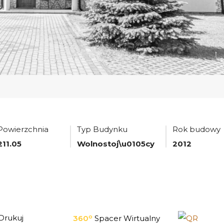
Powierzchnia
Typ Budynku
Rok budowy
211.05
Wolnostoj\u0105cy
2012
o
Drukuj
360
Spacer Wirtualny