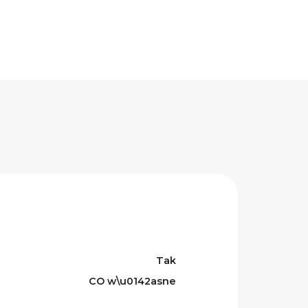
Tak
CO w\u0142asne