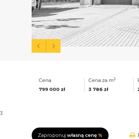
2
Cena
Cena za m
799 000 zł
3 786 zł
3
Zaproponuj
własną cenę
%