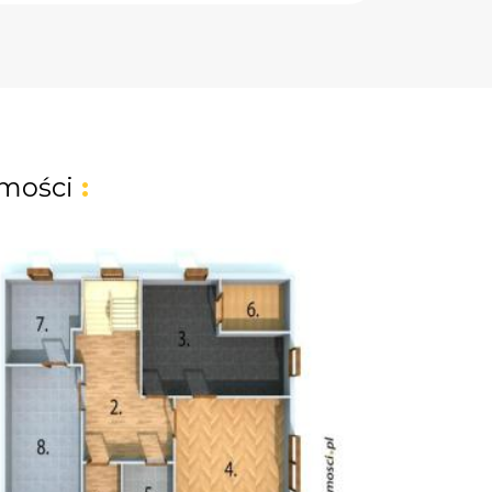
mości
: