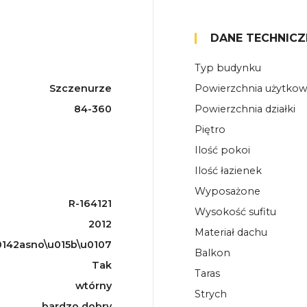
DANE TECHNICZ
Typ budynku
Szczenurze
Powierzchnia użytko
84-360
Powierzchnia działki
Piętro
Ilość pokoi
Ilość łazienek
Wyposażone
R-164121
Wysokość sufitu
2012
Materiał dachu
142asno\u015b\u0107
Balkon
Tak
Taras
wtórny
Strych
bardzo dobry