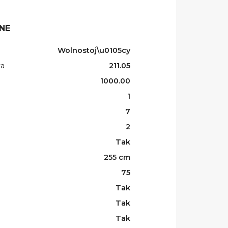
NE
Wolnostoj\u0105cy
wa
211.05
1000.00
1
7
2
Tak
255 cm
75
Tak
Tak
Tak