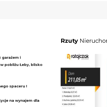
Rzuty
Nierucho
z garażem i
w pobliżu Łeby, blisko
nego spaceru !
tycje na wynajem dla