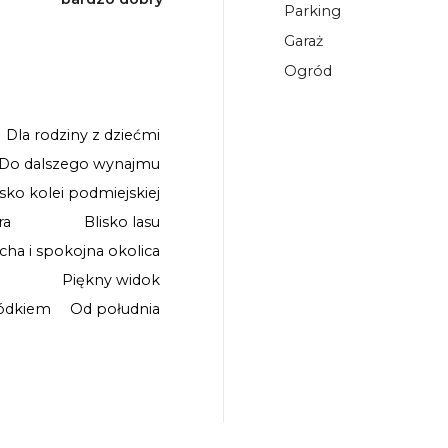
Parking
Garaż
Ogród
Dla rodziny z dziećmi
Do dalszego wynajmu
isko kolei podmiejskiej
ra
Blisko lasu
icha i spokojna okolica
Piękny widok
ódkiem
Od południa