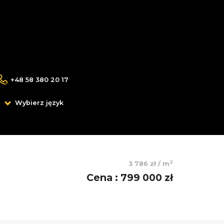
+48 58 380 20 17
Wybierz język
2
3 786 zł
/
m
Cena
:
799 000 zł