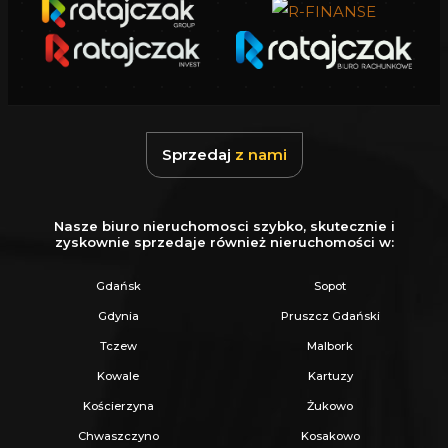
to:
- Zadzwoń pod wskazany nr tel.
- Umów się na Prezentację,
- Przyjedź i Obejrzyj na żywo,
Sprzedaj
z nami
- Zaproponuj Swoją cenę prezentowanej
nieruchomości.
Nasze biuro nieruchomosci szybko, skutecznie i
zyskownie sprzedaje również nieruchomości w:
Gwarantujemy bezpieczny zakup i najlepszą
Gdańsk
Sopot
CENĘ.
Gdynia
Pruszcz Gdański
Oferujemy skuteczną i bezpłatną pomoc w
Tczew
Malbork
uzyskaniu kredytu.
Kowale
Kartuzy
Zapewniamy fachowe doradztwo przy zakupie
Kościerzyna
Żukowo
pod inwestycję.
Chwaszczyno
Kosakowo
Wszystkie nasze transakcje są objęte