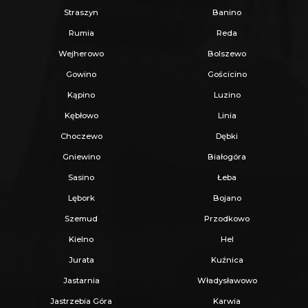
Straszyn
Banino
ubezpieczeniem OC w PZU.
Rumia
Reda
Z nami u Notariusza otrzymasz Ofertę
Wejherowo
Bolszewo
Specjalną.
Gowino
Gościcino
Kąpino
Luzino
Więcej podobnych ofert znajdziesz na naszej
Kębłowo
Linia
stronie:
www.ratajczaknieruchomosci.pl
Choczewo
Dębki
Gniewino
Białogóra
Sasino
Łeba
Lębork
Bojano
Szemud
Przodkowo
Kielno
Hel
Jurata
Kuźnica
Jastarnia
Władysławowo
Jastrzebia Góra
Karwia