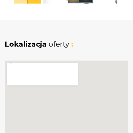
bardzo niski poziom zużycia energii (
solidne docieplenie budynku,
fotowoltaika , pompa ciepła)
funkcjonalny układ pomieszczeń dla
rodziny 2+2 lub 2+3,
Lokalizacja
oferty
:
nowoczesne systemy grzewcze i
ekologiczne źródła energii,
własna studnia-oszczędność na wodzie i
niezależność.
Atrakcyjna lokalizacja:
Nieruchomość położona jest w spokojnej,
zielonej okolicy z luźną zabudową
jednorodzinną. Lniska to idealne miejsce do
życia-blisko natury, a zarazem świetnie
skomunikowane z Gdańskiem, Gdynią i