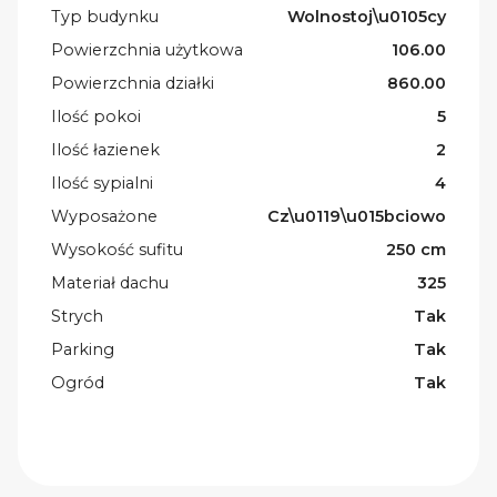
Typ budynku
Wolnostoj\u0105cy
Powierzchnia użytkowa
106.00
Powierzchnia działki
860.00
Ilość pokoi
5
Ilość łazienek
2
Ilość sypialni
4
Wyposażone
Cz\u0119\u015bciowo
Wysokość sufitu
250 cm
Materiał dachu
325
Strych
Tak
Parking
Tak
Ogród
Tak