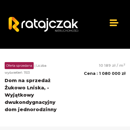
2
10 189 zł
/
m
Oferta sprzedana
| Liczba
wyświetleń: 1103
Cena
:
1 080 000 zł
Dom na sprzedaż
Żukowo Lniska, -
Wyjątkowy
dwukondygnacyjny
dom jednorodzinny