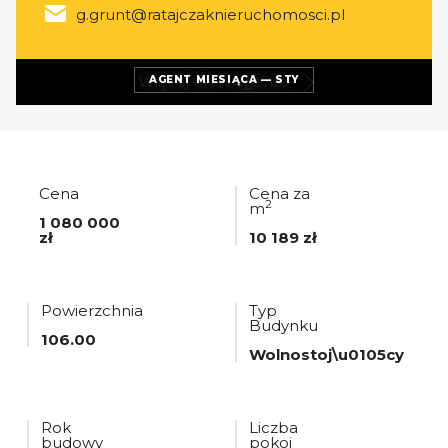
g.grunt@ratajczaknieruchomosci.pl
Więcej ofert
agenta
AGENT MIESIĄCA — STY
Cena
Cena za
2
m
1 080 000
zł
10 189 zł
Powierzchnia
Typ
Budynku
106.00
Wolnostoj\u0105cy
Rok
Liczba
budowy
pokoi