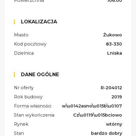
Powierzchnia
106.00
LOKALIZACJA
Miasto
Żukowo
Kod pocztowy
83-330
Dzielnica
Lniska
DANE OGÓLNE
Nr oferty
R-204012
Rok budowy
2019
Forma własności
w\u0142asno\u015b\u0107
Stan wykończenia
Cz\u0119\u015bciowo
Rynek
wtórny
Stan
bardzo dobry