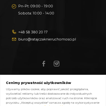
Pn-Pt: 09:00 - 19:00
Sobota: 10:00 - 14:00
+48 58 380 20 17
biuro@ratajczaknieruchomosci.pl
Cenimy prywatność użytkowników
Mapa strony
Pliki do pobrania
Polityka prywatności
Używamy plików cookie, aby poprawić jakość przeglądania,
Polityka cookies
Kontakt
wyświetlać reklamy lub treści dostosowane do indywidualnych
potrzeb użytkowników oraz analizować ruch na stronie. Kliknięcie
Copyright © 2026 Ratajczak Nieruchomości All Rights
przycisku „Akceptuj wszystkie" oznacza zgodę na wykorzystywanie
Reserved, Powered by
oplixo.eu
®