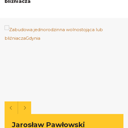
bliźniacza
Jarosław Pawłowski