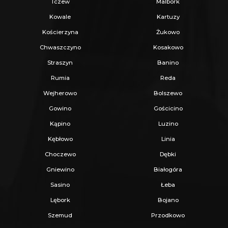
Tczew
Malbork
stronie:
www.ratajczaknieruchomosci.pl
Kowale
Kartuzy
Kościerzyna
Żukowo
Chwaszczyno
Kosakowo
Straszyn
Banino
Rumia
Reda
Wejherowo
Bolszewo
Gowino
Gościcino
Kąpino
Luzino
Kębłowo
Linia
Choczewo
Dębki
Gniewino
Białogóra
Sasino
Łeba
Lębork
Bojano
Szemud
Przodkowo