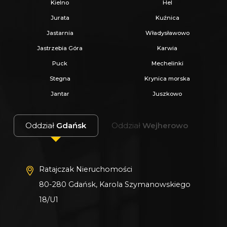
Kielno
Hel
Jurata
Kuźnica
Jastarnia
Władysławowo
Jastrzebia Góra
Karwia
Puck
Mechelinki
Stegna
Krynica morska
Jantar
Juszkowo
Oddział
Gdańsk
Oddział
Wejherowo
Ratajczak Nieruchomości
80-280 Gdańsk, Karola Szymanowskiego
18/U1