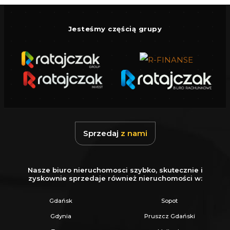
- Zaproponuj Swoją cenę prezentowanej
nieruchomości.
Jesteśmy częścią grupy
Gwarantujemy bezpieczny zakup i najlepszą
CENĘ.
Oferujemy skuteczną i bezpłatną pomoc w
uzyskaniu kredytu.
Zapewniamy fachowe doradztwo przy zakupie
pod inwestycję.
Sprzedaj
z nami
Wszystkie nasze transakcje są objęte
ubezpieczeniem OC w PZU.
Nasze biuro nieruchomosci szybko, skutecznie i
Z nami u Notariusza otrzymasz Ofertę
zyskownie sprzedaje również nieruchomości w:
Specjalną.
Gdańsk
Sopot
Gdynia
Pruszcz Gdański
Więcej podobnych ofert znajdziesz na naszej