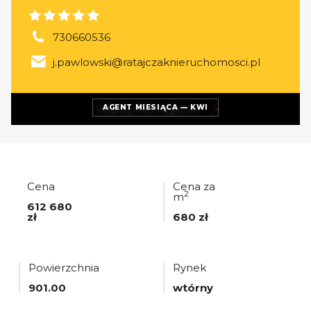
730660536
j.pawlowski@ratajczaknieruchomosci.pl
Więcej ofert
agenta
AGENT MIESIĄCA — KWI
Cena
Cena za
2
m
612 680
zł
680 zł
Powierzchnia
Rynek
901.00
wtórny