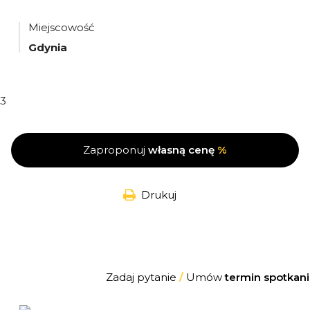
Miejscowość
Gdynia
3
Zaproponuj
własną cenę
%
Drukuj
Zadaj pytanie
/
Umów
termin spotkani