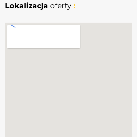
dla zabudowy jednorodzinnej bliźniaczej -
Lokalizacja
oferty
:
do
30% powierzchni działki budowlanej
,
dla zabudowy jednorodzinnej
wolnostojącej - do
25% powierzchni
działki budowlanej
.
e) Powierzchnia biologicznie
czynna:
minimum 50% powierzchni działki
budowlanej.
IDEALNE MIEJSCE NA TWÓj DOM!
Działki położone są w kameralnej, zielonej
części Gdyni - Chwarzno-Wiczlino. To idealna
propozycja dla osób ceniących spokój, bliskość
przyrody i wygodny dostęp do miejskiej
infrastruktury. Zarówno dla budowy