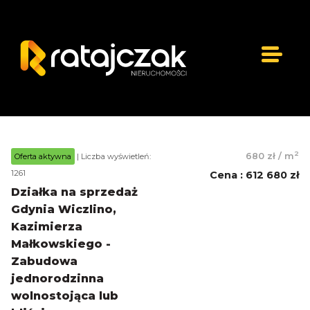
2
680 zł
/
m
Oferta aktywna
| Liczba wyświetleń:
1261
Cena
:
612 680 zł
Działka na sprzedaż
Gdynia Wiczlino,
Kazimierza
Małkowskiego -
Zabudowa
jednorodzinna
wolnostojąca lub