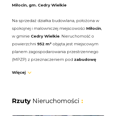
Miłocin, gm. Cedry Wielkie
Na sprzedaż działka budowlana, położona w
spokojnej i malowniczej miejscowości
Miłocin
,
w gminie
Cedry Wielkie
. Nieruchomość o
powierzchni
952 m²
objęta jest miejscowym
planem zagospodarowania przestrzennego
(MPZP) z przeznaczeniem pod
zabudowę
mieszkaniową jednorodzinną (symbol MN)
,
Więcej
co stwarza idealne warunki do realizacji
inwestycji mieszkaniowej.
PARAMETRY DZIAŁKI
Rzuty
Nieruchomości
:
Powierzchnia
: 952 m²
Kształt
: narożna, zbliżona do kwadratu