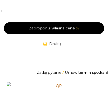
3
Zaproponuj
własną cenę
%
Drukuj
Zadaj pytanie
/
Umów
termin spotkani