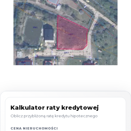
(pięciokąt)
Ukształtowanie terenu
: płaskie - idealne
pod budowę
Media
: prąd, woda, gaz - w drodze przy
działce
Dojazd
: działka posiada udział w prywatnej
drodze, co zapewnia wygodny i
bezpośredni dostęp
MPZP
Intensywność zabudowy
: max. 0.3
Wysokość zabudowy
(od poziomu
Kalkulator raty kredytowej
terenu do kalenicy): maks. 9.0 m
Procent pokrycia działki zabudową
:
Oblicz przybliżoną ratę kredytu hipotecznego
maks. 15%
CENA NIERUCHOMOŚCI