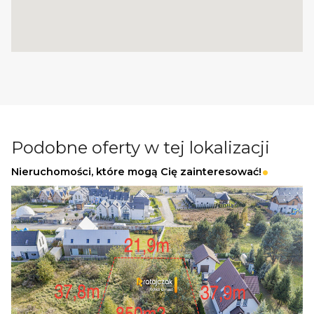
Zapewniamy fachowe doradztwo przy zakupie
pod inwestycję.
Wszystkie nasze transakcje są objęte
ubezpieczeniem OC w PZU.
Z nami u Notariusza otrzymasz Ofertę
Specjalną.
Podobne oferty w tej lokalizacji
Więcej podobnych ofert znajdziesz na naszej
Nieruchomości, które mogą Cię zainteresować!
stronie:
www.ratajczaknieruchomosci.pl