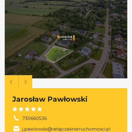
Jarosław Pawłowski
730660536
j.pawlowski@ratajczaknieruchomosci.pl