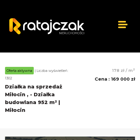
2
178 zł
/
m
Oferta aktywna
| Liczba wyświetleń:
1302
Cena
:
169 000 zł
Działka na sprzedaż
Miłocin , - Działka
budowlana 952 m² |
Miłocin