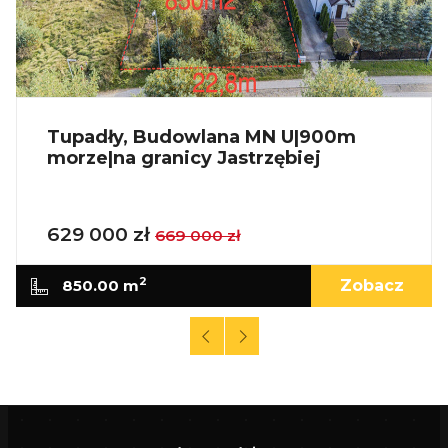
Tupadły, Budowlana MN U|900m
morze|na granicy Jastrzębiej
629 000 zł
669 000 zł
2
850.00 m
Zobacz