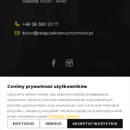
Sobota: 10:00 - 14:00
+48 58 380 20 17
biuro@ratajczaknieruchomosci.pl
Cenimy prywatność użytkowników
Mapa strony
Pliki do pobrania
Polityka prywatności
Używamy plików cookie, aby poprawić jakość przeglądania,
Polityka cookies
Kontakt
wyświetlać reklamy lub treści dostosowane do indywidualnych
potrzeb użytkowników oraz analizować ruch na stronie. Kliknięcie
Copyright © 2026 Ratajczak Nieruchomości All Rights
przycisku „Akceptuj wszystkie" oznacza zgodę na wykorzystywanie
Reserved, Powered by
oplixo.eu
®
przez nas plików cookie.
Polityka Cookie
DOSTOSUJ
ODRZUĆ
AKCEPTUJ WSZYSTKIE