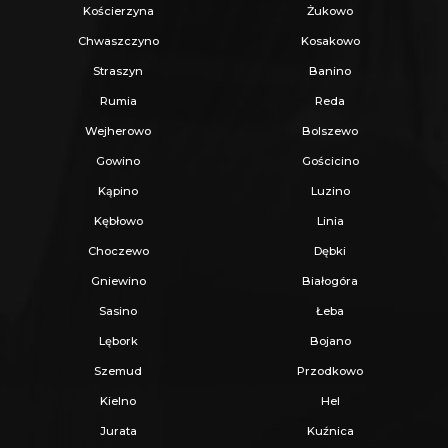
Kościerzyna
Żukowo
Chwaszczyno
Kosakowo
Straszyn
Banino
Rumia
Reda
Wejherowo
Bolszewo
Gowino
Gościcino
Kąpino
Luzino
Kębłowo
Linia
Choczewo
Dębki
Gniewino
Białogóra
Sasino
Łeba
Lębork
Bojano
Szemud
Przodkowo
Kielno
Hel
Jurata
Kuźnica