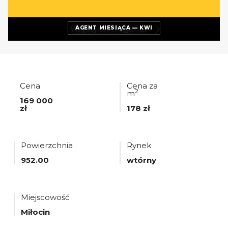
Więcej ofert
agenta
AGENT MIESIĄCA — KWI
Cena
Cena za
2
m
169 000
zł
178 zł
Powierzchnia
Rynek
952.00
wtórny
Miejscowość
Miłocin