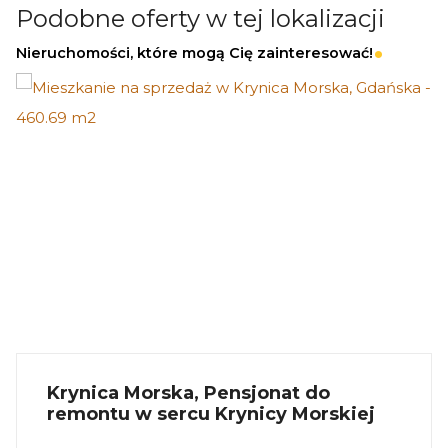
Podobne oferty w tej lokalizacji
NAJSZYBCIEJ I BEZPIECZNIE!
Nieruchomości, które mogą Cię zainteresować!
Jeżeli zainteresowało Cię powyższe ogłoszenie
to:
- Zadzwoń pod wskazany nr tel.
- Umów się na Prezentację,
- Przyjedź i Obejrzyj na żywo,
- Zaproponuj Swoją cenę prezentowanej
nieruchomości.
Gwarantujemy bezpieczny zakup i najlepszą
CENĘ.
Krynica Morska, Pensjonat do
Oferujemy skuteczną i bezpłatną pomoc w
remontu w sercu Krynicy Morskiej
uzyskaniu kredytu.