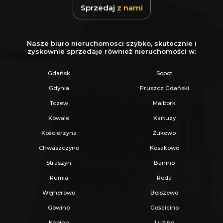
Sprzedaj
z nami
Nasze biuro nieruchomosci szybko, skutecznie i
zyskownie sprzedaje również nieruchomości w:
Gdańsk
Sopot
Gdynia
Pruszcz Gdański
Tczew
Malbork
Kowale
Kartuzy
Kościerzyna
Żukowo
Chwaszczyno
Kosakowo
Straszyn
Banino
Rumia
Reda
Wejherowo
Bolszewo
Gowino
Gościcino
Kąpino
Luzino