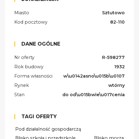
Miasto
Sztutowo
Kod pocztowy
82-110
DANE OGÓLNE
Nr oferty
R-598277
Rok budowy
1932
Forma własności
w\u0142asno\u015b\u0107
Rynek
wtórny
Stan
do od\u015bwie\u017cenia
TAGI OFERTY
Pod działalność gospodarczą
Blisko szkoła i przedszkole
Blisko morza