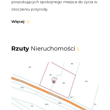
poszukujących spokojnego miejsca do życia w
otoczeniu przyrody.
Więcej
Lokalizacja
Działka znajduje się w doskonałej lokalizacji,
zaledwie 3,5 km od plaży, co czyni ją idealnym
miejscem na rekreację i wypoczynek. Zaledwie
Rzuty
Nieruchomości
:
2,8 km dzieli nieruchomość od ujścia Wisły
Królewieckiej do Zalewu Wiślanego, a 2,5 km
od ścieżki rowerowej R10, która łączy cały pas
nadmorski. Dzięki bliskości głównych dróg i
dobrej komunikacji, odległość do takich
miejscowości jak Gdańsk (45 km), Elbląg (37
km), Malbork (32 km), czy Krynica Morska (19
km) jest dogodna, co ułatwia codzienne