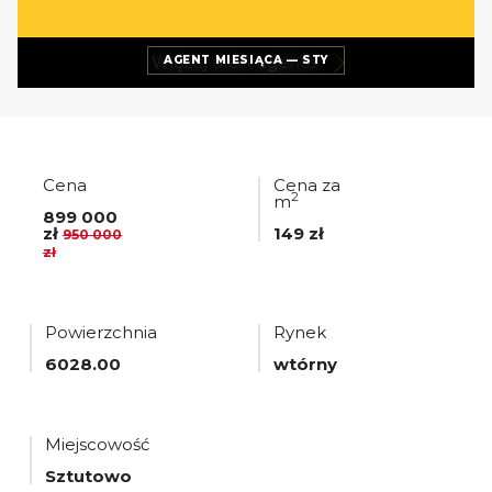
Więcej ofert
agenta
AGENT MIESIĄCA — STY
Cena
Cena za
2
m
899 000
zł
149 zł
950 000
zł
Powierzchnia
Rynek
6028.00
wtórny
Miejscowość
Sztutowo