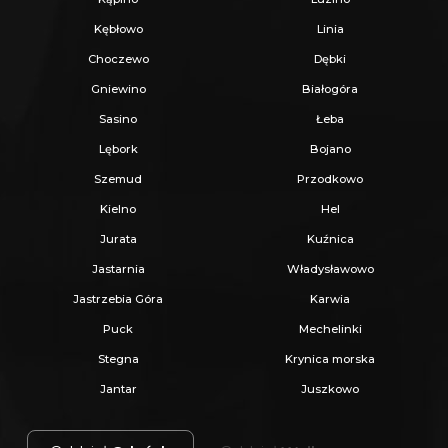
Kębłowo
Linia
Choczewo
Dębki
Gniewino
Białogóra
Sasino
Łeba
Lębork
Bojano
Szemud
Przodkowo
Kielno
Hel
Jurata
Kuźnica
Jastarnia
Władysławowo
Jastrzebia Góra
Karwia
Puck
Mechelinki
Stegna
Krynica morska
Jantar
Juszkowo