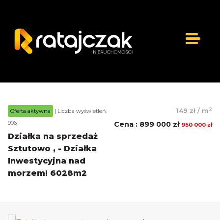
2
149 zł
/
m
Oferta aktywna
| Liczba wyświetleń:
906
Cena
:
899 000 zł
950 000 zł
Działka na sprzedaż
Sztutowo , - Działka
Inwestycyjna nad
morzem! 6028m2