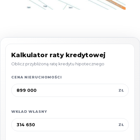
dojazdy oraz wycieczki turystyczne. Do
Nowego Dworu Gdańskiego można dotrzeć w
zaledwie 16 minut.
Budynki i uzbrojenie
Na działce znajdują się dwa budynki, które
Kalkulator raty kredytowej
mogą być podstawą do dalszej rozbudowy lub
Oblicz przybliżoną ratę kredytu hipotecznego
przebudowy:
CENA NIERUCHOMOŚCI
Budynek w zabudowie bliźniaczej: Obiekt w
ZŁ
stanie do generalnego remontu, jednak
istnieje możliwość jego wyburzenia (budynek
WKŁAD WŁASNY
nie jest zabytkiem). Konstrukcja szkieletowa z
bali o wymiarach 25x27 cm, z plastikowymi
ZŁ
oknami.