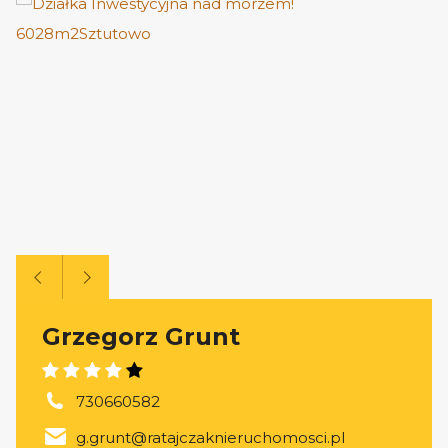
Grzegorz Grunt
730660582
g.grunt@ratajczaknieruchomosci.pl