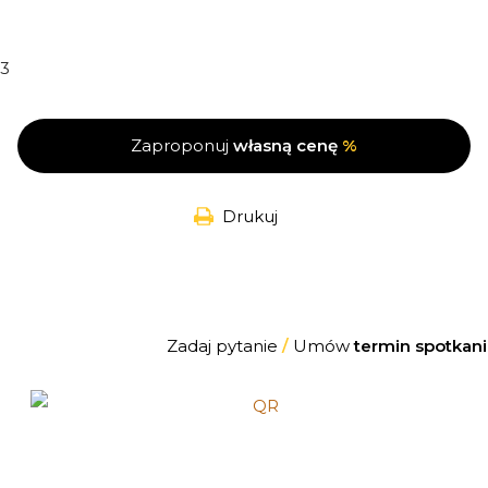
3
Zaproponuj
własną cenę
%
Drukuj
Zadaj pytanie
/
Umów
termin spotkani