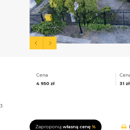
Cena
Cena
4 950 zł
31 zł
3
Zaproponuj
własną cenę
%