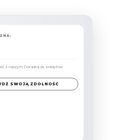
ZNA:
ość z naszym Doradcą ds. kredytów
WDŹ SWOJĄ ZDOLNOŚĆ