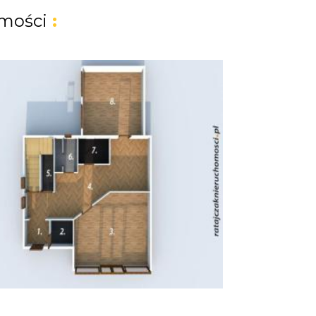
mości
: