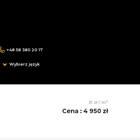
+48 58 380 20 17
Wybierz język
2
31 zł
/
m
Cena
:
4 950 zł