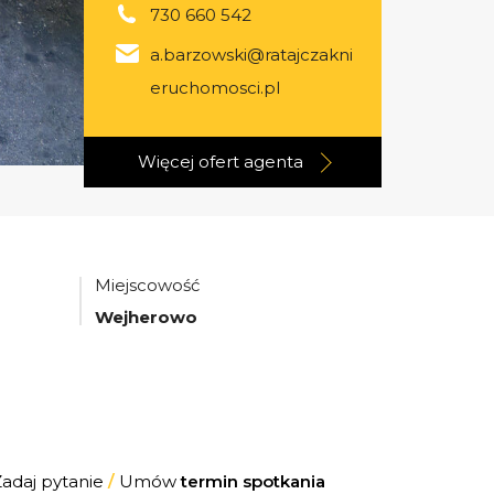
730 660 542
a.barzowski@ratajczakni
eruchomosci.pl
Więcej ofert
agenta
Miejscowość
Wejherowo
Zadaj pytanie
/
Umów
termin spotkania