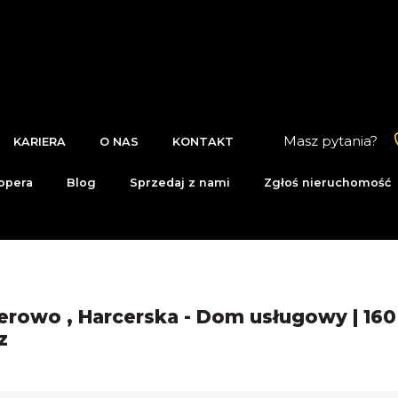
Masz pytania?
KARIERA
O NAS
KONTAKT
opera
Blog
Sprzedaj z nami
Zgłoś nieruchomość
rowo , Harcerska - Dom usługowy | 160
z