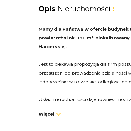
Opis
Nieruchomości
:
Mamy dla Państwa w ofercie budynek
powierzchni ok. 160 m², zlokalizowany
Harcerskiej.
Jest to ciekawa propozycja dla firm posz
przestrzeni do prowadzenia działalności 
jednocześnie w niewielkiej odległości od
Układ nieruchomości daje również możliw
biznesowej z mieszkaniową, np. poprzez 
Więcej
na parterze i aranżację piętra jako części 