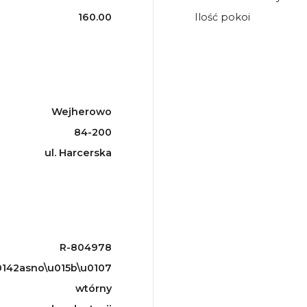
160.00
Ilość pokoi
Wejherowo
84-200
ul. Harcerska
R-804978
142asno\u015b\u0107
wtórny