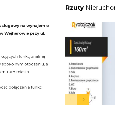
Rzuty
Nierucho
 usługowy na wynajem o
 w Wejherowie przy ul.
ukujących funkcjonalnej
w spokojnym otoczeniu, a
 centrum miasta.
ość połączenia funkcji
prowadzenie działalności
prywatnej.