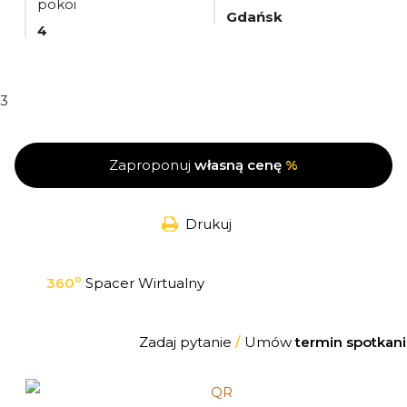
pokoi
Gdańsk
4
3
Zaproponuj
własną cenę
%
Drukuj
o
360
Spacer Wirtualny
Zadaj pytanie
/
Umów
termin spotkani