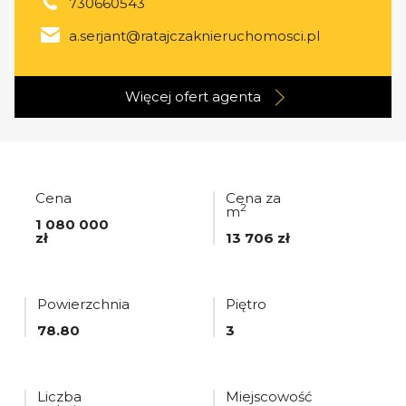
730660543
a.serjant@ratajczaknieruchomosci.pl
Więcej ofert
agenta
Cena
Cena za
2
m
1 080 000
zł
13 706 zł
Powierzchnia
Piętro
78.80
3
Liczba
Miejscowość