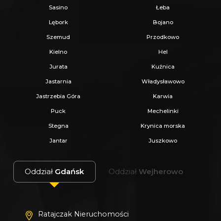
Sasino
Łeba
Lębork
Bojano
Szemud
Przodkowo
Kielno
Hel
Jurata
Kuźnica
Jastarnia
Władysławowo
Jastrzebia Góra
Karwia
Puck
Mechelinki
Stegna
Krynica morska
Jantar
Juszkowo
Oddział
Gdańsk
Oddział
Wejherowo
Ratajczak Nieruchomości