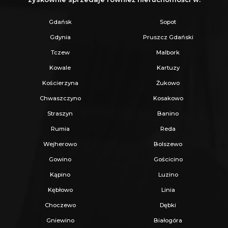
Zapewniamy fachowe doradztwo przy zakupie
pod inwestycję.
Gdańsk
Sopot
Wszystkie nasze transakcje są objęte
Gdynia
Pruszcz Gdański
ubezpieczeniem OC w PZU.
Tczew
Malbork
Z nami u Notariusza otrzymasz Ofertę
Kowale
Kartuzy
Specjalną.
Kościerzyna
Żukowo
Chwaszczyno
Kosakowo
Więcej podobnych ofert znajdziesz na naszej
Straszyn
Banino
stronie:
www.ratajczaknieruchomosci.pl
Rumia
Reda
Wejherowo
Bolszewo
Gowino
Gościcino
Kąpino
Luzino
Kębłowo
Linia
Choczewo
Dębki
Gniewino
Białogóra