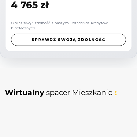
oraz domofon, garaż podziemny oraz komórkę
4 765 zł
lokatorską.
Oblicz swoją zdolność z naszym Doradcą ds. kredytów
UKŁAD MIESZKANIA
- /4 pokoje Gdańsk
hipotecznych
funkcjonalny rozkład/
SPRAWDŹ SWOJĄ ZDOLNOŚĆ
Salon z aneksem kuchennym o powierzchni
28,03 m² jest sercem mieszkania i posiada
klimatyzację.
Aneks kuchenny został zaprojektowany we
wnęce, dzięki czemu jest wizualnie oddzielony
Wirtualny
spacer Mieszkanie
:
od części jadalnej i dziennej - gotujesz
wygodnie, a salon pozostaje strefą relaksu i
spotkań.
To przestrzeń idealna na rodzinny czas i
przyjmowanie gości.