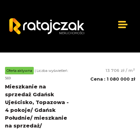
2
13 706 zł
/
m
Oferta aktywna
| Liczba wyświetleń:
569
Cena
:
1 080 000 zł
Mieszkanie na
sprzedaż Gdańsk
Ujeścisko, Topazowa -
4 pokoje/ Gdańsk
Południe/ mieszkanie
na sprzedaż/