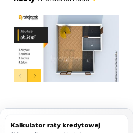
jasny, wygodny salon
Klimatyzacja, która zapewnia komfort nawet w
najcieplejsze dni
Ogrzewanie gazowe - ekonomiczne i
praktyczne
Okna 3‑szybowe PCV - świetna izolacja i więcej
ciszy
Mieszkanie w pełni umeblowane i gotowe do
wprowadzenia
Budynek z 2001 roku - zadbany i solidnie
wykonany
Lokal własnościowy - pełna swoboda dla
nowego właściciela
Układ mieszkania
Kalkulator raty kredytowej
Słoneczny salon z wyjściem do ogródka