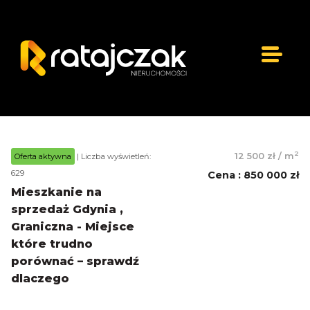
2
12 500 zł
/
m
Oferta aktywna
| Liczba wyświetleń:
629
Cena
:
850 000 zł
Mieszkanie na
sprzedaż Gdynia ,
Graniczna - Miejsce
które trudno
porównać – sprawdź
dlaczego