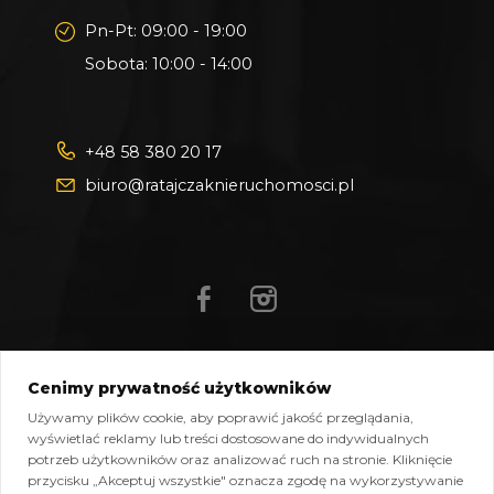
Pn-Pt: 09:00 - 19:00
Sobota: 10:00 - 14:00
+48 58 380 20 17
biuro@ratajczaknieruchomosci.pl
Cenimy prywatność użytkowników
Mapa strony
Pliki do pobrania
Polityka prywatności
Używamy plików cookie, aby poprawić jakość przeglądania,
Polityka cookies
Kontakt
wyświetlać reklamy lub treści dostosowane do indywidualnych
potrzeb użytkowników oraz analizować ruch na stronie. Kliknięcie
Copyright © 2026 Ratajczak Nieruchomości All Rights
przycisku „Akceptuj wszystkie" oznacza zgodę na wykorzystywanie