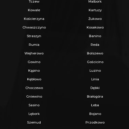
Tczew
Malbork
Kowale
Kartuzy
Kościerzyna
Żukowo
Chwaszczyno
Kosakowo
Straszyn
Banino
Rumia
Reda
Wejherowo
Bolszewo
Gowino
Gościcino
Kąpino
Luzino
Kębłowo
Linia
Choczewo
Dębki
Gniewino
Białogóra
Sasino
Łeba
Lębork
Bojano
Szemud
Przodkowo