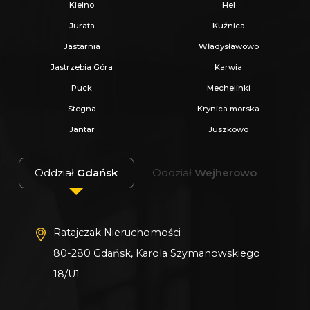
Kielno
Hel
Jurata
Kuźnica
Jastarnia
Władysławowo
Jastrzebia Góra
Karwia
Puck
Mechelinki
Stegna
Krynica morska
Jantar
Juszkowo
Oddział
Gdańsk
Oddział
Wejherowo
Ratajczak Nieruchomości
80-280 Gdańsk, Karola Szymanowskiego
18/U1