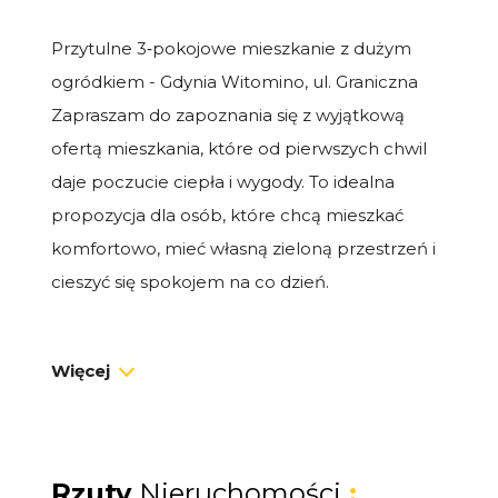
Przytulne 3‑pokojowe mieszkanie z dużym
ogródkiem - Gdynia Witomino, ul. Graniczna
Zapraszam do zapoznania się z wyjątkową
ofertą mieszkania, które od pierwszych chwil
daje poczucie ciepła i wygody. To idealna
propozycja dla osób, które chcą mieszkać
komfortowo, mieć własną zieloną przestrzeń i
cieszyć się spokojem na co dzień.
Dlaczego warto?
Więcej
Duży prywatny ogródek - idealny na poranną
kawę, rodzinne popołudnia lub chwilę relaksu
po pracy
Funkcjonalny układ: 2 przytulne sypialnie oraz
Rzuty
Nieruchomości
: