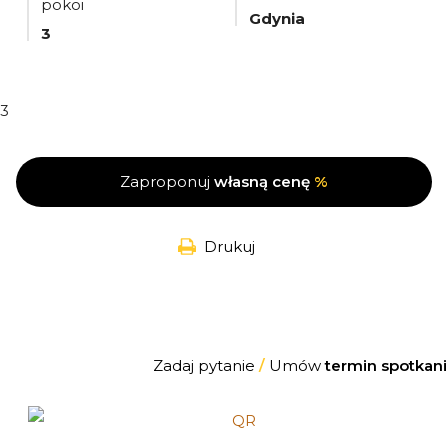
pokoi
Gdynia
3
3
Zaproponuj
własną cenę
%
Drukuj
Zadaj pytanie
/
Umów
termin spotkani