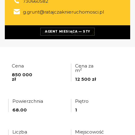
730660582
g.grunt@ratajczaknieruchomosci.pl
Więcej ofert
agenta
AGENT MIESIĄCA — STY
Cena
Cena za
2
m
850 000
zł
12 500 zł
Powierzchnia
Piętro
68.00
1
Liczba
Miejscowość