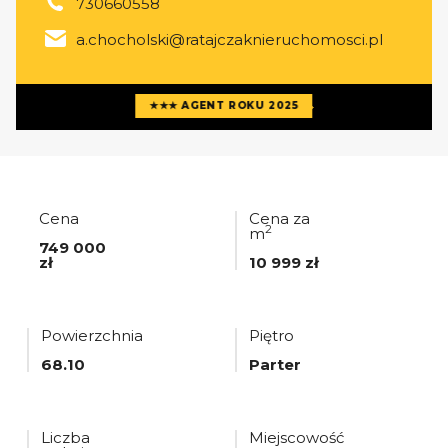
730660558
a.chocholski@ratajczaknieruchomosci.pl
Więcej ofert
agenta
★★★ AGENT ROKU 2025
Cena
Cena za
2
m
749 000
zł
10 999 zł
Powierzchnia
Piętro
68.10
Parter
Liczba
Miejscowość