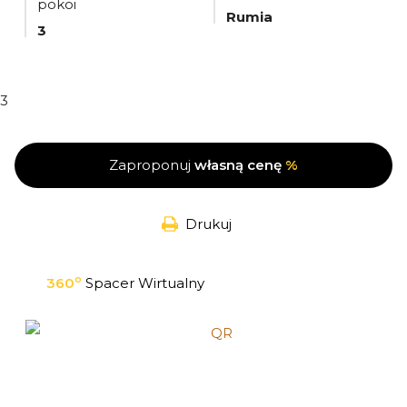
pokoi
Rumia
3
3
Zaproponuj
własną cenę
%
Drukuj
o
360
Spacer Wirtualny