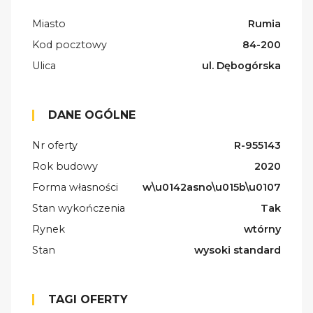
Miasto
Rumia
Kod pocztowy
84-200
Ulica
ul. Dębogórska
DANE OGÓLNE
Nr oferty
R-955143
Rok budowy
2020
Forma własności
w\u0142asno\u015b\u0107
Stan wykończenia
Tak
Rynek
wtórny
Stan
wysoki standard
TAGI OFERTY