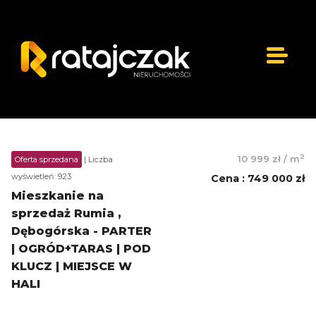
2
10 999 zł
/
m
Oferta sprzedana
| Liczba
wyświetleń: 923
Cena
:
749 000 zł
Mieszkanie na
sprzedaż Rumia ,
Dębogórska - PARTER
| OGRÓD+TARAS | POD
KLUCZ | MIEJSCE W
HALI