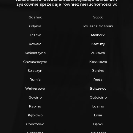
w bezpośrednim sąsiedztwie wejścia do klatki)
zyskownie sprzedaje również nieruchomości w:
posiada odrębną księgę wieczystą.
Gdańsk
Sopot
LOKALIZACJA
Gdynia
Pruszcz Gdański
Rumia Janowo, ul. Dębogórska 82, osiedle
Tczew
Malbork
Królewskie
. Wszystkie kluczowe punkty w
Kowale
Kartuzy
zasięgu krótkiego spaceru:
Kościerzyna
Żukowo
100 m
- przystanki autobusowe, Żabka, plac
Chwaszczyno
Kosakowo
zabaw, DHL, pizzeria, lodziarnia, stomatolog,
Straszyn
Banino
kawiarnia
Rumia
Reda
300 m
- przedszkole, żłobek, szkoły
Wejherowo
Bolszewo
podstawowe nr1 i nr8, Biedronka, Netto, Well
Gowino
Gościcino
Fitness
Kąpino
Luzino
700 m
- Gimnazjum, Liceum, Przychodnia, Las
Kębłowo
Linia
2 km
- Stacja SKM Rumia, galeria Rumia
Choczewo
Dębki
INFORMACJE DODATKOWE