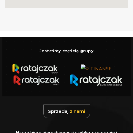
sufitom daje poczucie ogromnej przestrzeni.
BUDYNEK
Mieszkanie położone na parterze w
nowoczesnym, 4-piętrowym apartamentowcu
z 2020 roku. Budynek wyposażony w
Jesteśmy częścią grupy
cichobieżną windę oraz szerokie, regularnie
serwisowane klatki schodowe.
Bezpieczeństwo mieszkańców zapewnia
system monitoringu, osiedle jest w pełni
zamknięte, a dostęp do hali garażowej odbywa
się przez bramę sterowaną pilotem.
Sprzedaj
z nami
Cena: 50 000 zł (zakup opcjonalny) : Miejsce
postojowe w hali garażowej
(zlokalizowane
Nasze biuro nieruchomosci szybko, skutecznie i