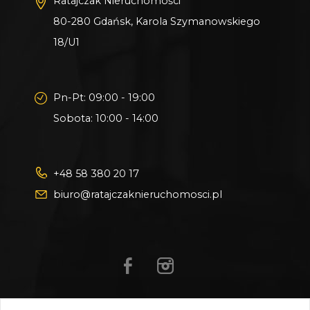
Ratajczak Nieruchomości
Cena do negocjacji !
80-280 Gdańsk, Karola Szymanowskiego
18/U1
W razie pytań zachęcam do kontaktu
telefonicznego oraz na prezentację
mieszkania !
Pn-Pt: 09:00 - 19:00
Sobota: 10:00 - 14:00
+48 58 380 20 17
biuro@ratajczaknieruchomosci.pl