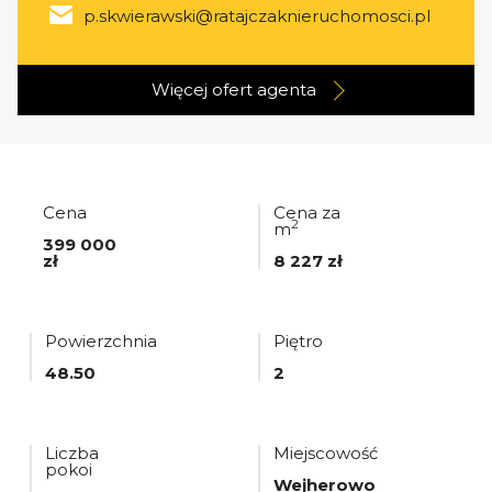
p.skwierawski@ratajczaknieruchomosci.pl
Więcej ofert
agenta
Cena
Cena za
2
m
399 000
zł
8 227 zł
Powierzchnia
Piętro
48.50
2
Liczba
Miejscowość
pokoi
Wejherowo