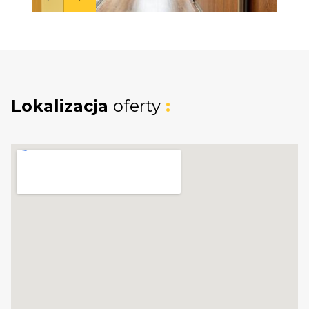
* Mieszkanie jasne i funkcjonalne
* W pełni wyposażona kuchnia
* Ogrzewanie miejskie
* Gotowe do wprowadzenia
Lokalizacja
oferty
:
Osoby zainteresowane zapraszam do
kontaktu i umówienia się na prezentację.
Możliwość prezentacji mieszkania w
weekendy po wcześniejszym umówieniu.