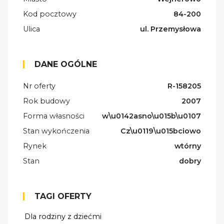
Kod pocztowy
84-200
Ulica
ul. Przemysłowa
DANE OGÓLNE
Nr oferty
R-158205
Rok budowy
2007
Forma własności
w\u0142asno\u015b\u0107
Stan wykończenia
Cz\u0119\u015bciowo
Rynek
wtórny
Stan
dobry
TAGI OFERTY
Dla rodziny z dziećmi