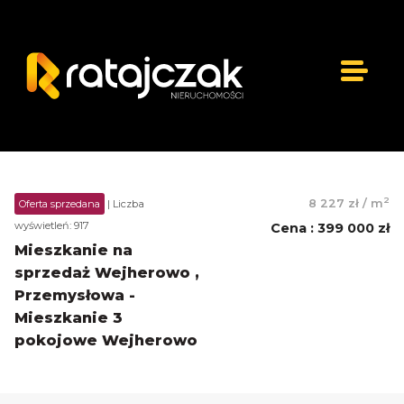
2
8 227 zł
/
m
Oferta sprzedana
| Liczba
wyświetleń: 917
Cena
:
399 000 zł
Mieszkanie na
sprzedaż Wejherowo ,
Przemysłowa -
Mieszkanie 3
pokojowe Wejherowo