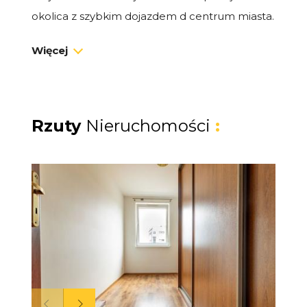
okolica z szybkim dojazdem d centrum miasta.
W pobliżu:
Więcej
* szkoły i przedszkola
* przystanek komunikacji miejskiej i SKM
* sklepy Biedronka oraz Lidl
* tereny zielone oraz ścieżki rowerowe
Rzuty
Nieruchomości
:
Rozkład pomieszczeń:
* Przestronny salon z aneksem kuchennym
i wyjściem na balkon
* Dwie niezależne sypialnie
* Łazienka z prysznicem
* Duży przedpokój
Dodatkowe
informacje: