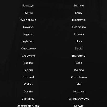
Straszyn
Banino
Rumia
Reda
Wejherowo
Bolszewo
Gowino
Gościcino
Kąpino
Luzino
Kębłowo
Linia
Choczewo
Dębki
Gniewino
Białogóra
Sasino
Łeba
Lębork
Bojano
Szemud
Przodkowo
Kielno
Hel
Jurata
Kuźnica
Jastarnia
Władysławowo
Jastrzebia Góra
Karwia