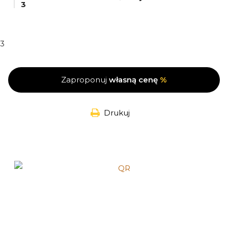
3
3
Zaproponuj
własną cenę
%
Drukuj