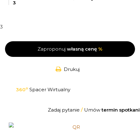
3
3
Zaproponuj
własną cenę
%
Drukuj
o
360
Spacer Wirtualny
Zadaj pytanie
/
Umów
termin spotkani