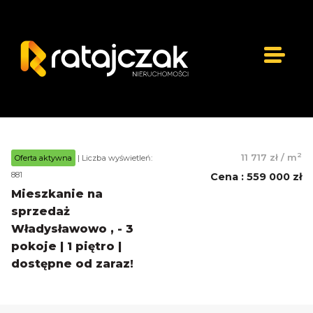
2
11 717 zł
/
m
Oferta aktywna
| Liczba wyświetleń:
881
Cena
:
559 000 zł
Mieszkanie na
sprzedaż
Władysławowo , - 3
pokoje | 1 piętro |
dostępne od zaraz!