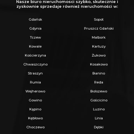
Nasze biuro nieruchomosci szybko, skutecznie i
zyskownie sprzedaje również nieruchomości w:
Gdańsk
Sopot
Gdynia
Pruszcz Gdański
Tczew
Malbork
Kowale
Kartuzy
Kościerzyna
Żukowo
Chwaszczyno
Kosakowo
Straszyn
Banino
Rumia
Reda
Wejherowo
Bolszewo
Gowino
Gościcino
Kąpino
Luzino
Kębłowo
Linia
Choczewo
Dębki