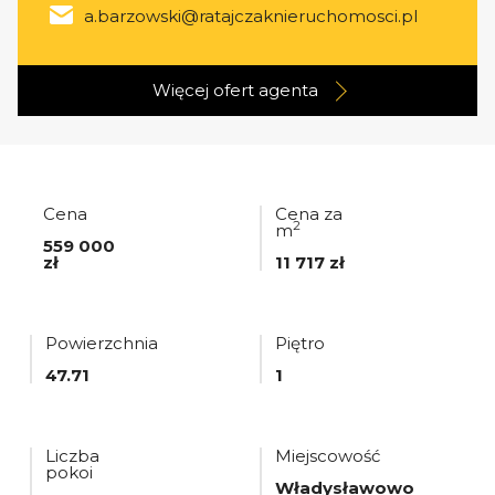
a.barzowski@ratajczaknieruchomosci.pl
Więcej ofert
agenta
Cena
Cena za
2
m
559 000
zł
11 717 zł
Powierzchnia
Piętro
47.71
1
Liczba
Miejscowość
pokoi
Władysławowo