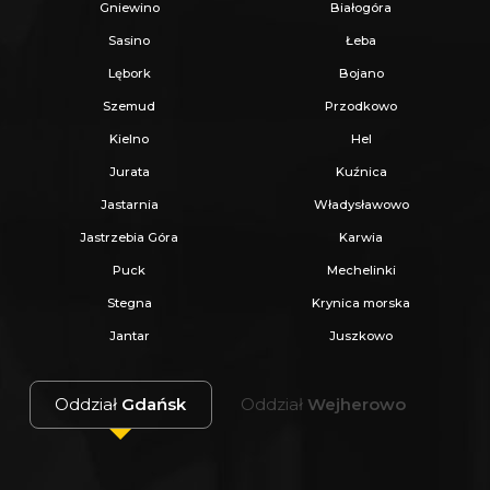
Gniewino
Białogóra
Sasino
Łeba
Lębork
Bojano
Szemud
Przodkowo
Kielno
Hel
Jurata
Kuźnica
Jastarnia
Władysławowo
Jastrzebia Góra
Karwia
Puck
Mechelinki
Stegna
Krynica morska
Jantar
Juszkowo
Oddział
Gdańsk
Oddział
Wejherowo