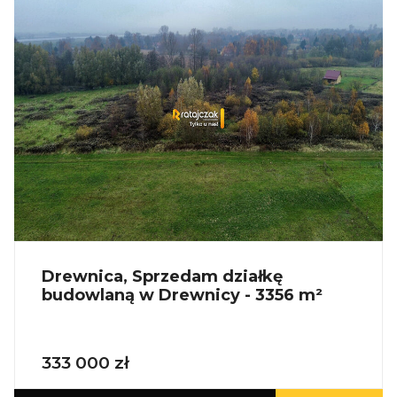
Zapewniamy fachowe doradztwo przy zakupie
pod inwestycję.
Wszystkie nasze transakcje są objęte
ubezpieczeniem OC w PZU.
Z nami u Notariusza otrzymasz Ofertę
Specjalną.
Więcej podobnych ofert znajdziesz na naszej
stronie:
www.ratajczaknieruchomosci.pl
Drewnica, Sprzedam działkę
budowlaną w Drewnicy - 3356 m²
333 000 zł