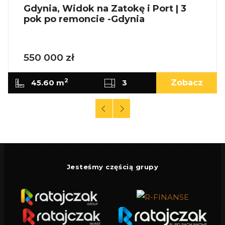
KUP Z NAMI - NAJKORZYSTNIEJ,
Gdynia, Widok na Zatokę i Port | 3
pok po remoncie -Gdynia
NAJSZYBCIEJ I BEZPIECZNIE!
Jeżeli zainteresowało Cię powyższe ogłoszenie
550 000 zł
to:
2
45.60 m
3
Zobacz
- Zadzwoń pod wskazany nr tel.
- Umów się na Prezentację,
- Przyjedź i Obejrzyj na żywo,
- Zaproponuj Swoją cenę prezentowanej
nieruchomości.
Jesteśmy częścią grupy
Gwarantujemy bezpieczny zakup i najlepszą
CENĘ.
Oferujemy skuteczną i bezpłatną pomoc w