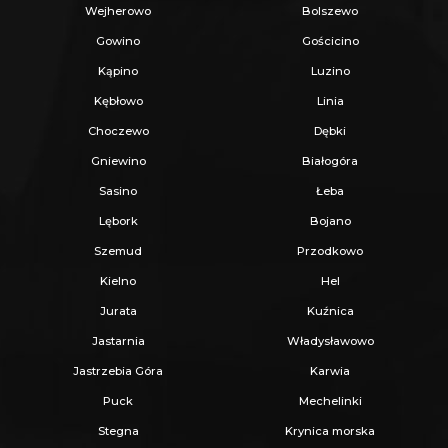
Wejherowo
Bolszewo
Gowino
Gościcino
Kąpino
Luzino
Kębłowo
Linia
Choczewo
Dębki
Gniewino
Białogóra
Sasino
Łeba
Lębork
Bojano
Szemud
Przodkowo
Kielno
Hel
Jurata
Kuźnica
Jastarnia
Władysławowo
Jastrzebia Góra
Karwia
Puck
Mechelinki
Stegna
Krynica morska