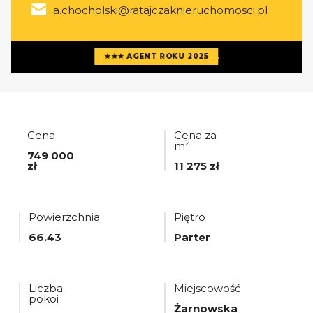
a.chocholski@ratajczaknieruchomosci.pl
Więcej ofert
agenta
★★★ AGENT ROKU 2025
Cena
Cena za
2
m
749 000
zł
11 275 zł
Powierzchnia
Piętro
66.43
Parter
Liczba
Miejscowość
pokoi
Żarnowska