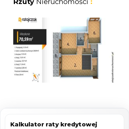
Rzuty
Nieruchomości
:
zabudowana i służy do wyłącznego użytku,
natomiast czynsz płacimy tylko od powierzchni
66,43m2. Apartament jest
bardzo słoneczny i
narożny
z ekspozycją
wschodnio -
południowo - zachodnią.
Apartament
pomieści 8 osób
i posiada aż
4 osobne
wyjścia na taras i ogród
(2 z salonu, oraz 1 z
każdego z niezależnych sypialni), oraz składa
się z :
- salonu z jadalnią i aneksem kuchennym, oraz
wyjściem na taras o ekspozycji wschodnio -
południowej 28,08 m2
- sypialni z 2 łózkami i wyjściem na taras o
Kalkulator raty kredytowej
ekspozycji wschodnio - południowej 12,01 m2