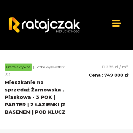
2
11 275 zł
/
m
Oferta aktywna
| Liczba wyświetleń:
833
Cena
:
749 000 zł
Mieszkanie na
sprzedaż Żarnowska ,
Piaskowa - 3 POK |
PARTER | 2 ŁAZIENKI |Z
BASENEM | POD KLUCZ