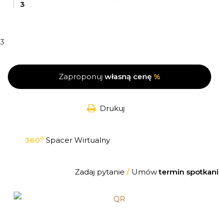
3
3
Zaproponuj
własną cenę
%
Drukuj
o
360
Spacer Wirtualny
Zadaj pytanie
/
Umów
termin spotkani