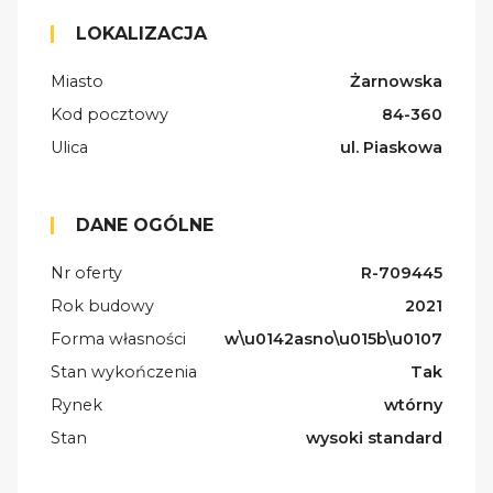
LOKALIZACJA
Miasto
Żarnowska
Kod pocztowy
84-360
Ulica
ul. Piaskowa
DANE OGÓLNE
Nr oferty
R-709445
Rok budowy
2021
Forma własności
w\u0142asno\u015b\u0107
Stan wykończenia
Tak
Rynek
wtórny
Stan
wysoki standard