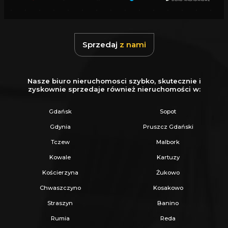
uzyskaniu kredytu.
Zapewniamy fachowe doradztwo przy zakupie
pod inwestycję.
Sprzedaj
z nami
Wszystkie nasze transakcje są objęte
ubezpieczeniem OC w PZU.
Nasze biuro nieruchomosci szybko, skutecznie i
Z nami u Notariusza otrzymasz Ofertę
zyskownie sprzedaje również nieruchomości w:
Specjalną.
Gdańsk
Sopot
Więcej podobnych ofert znajdziesz na naszej
Gdynia
Pruszcz Gdański
stronie:
www.ratajczaknieruchomosci.pl
Tczew
Malbork
Kowale
Kartuzy
Kościerzyna
Żukowo
Chwaszczyno
Kosakowo
Straszyn
Banino
Rumia
Reda