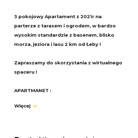
3 pokojowy Apartament z 2021r na
parterze z tarasem i ogrodem, w bardzo
wysokim standardzie z basenem, blisko
morza, jeziora i lasu 2 km od Łeby !
Zapraszamy do skorzystania z wirtualnego
spaceru !
APARTMANET :
Mieszkanie o powierzchni
66,43 m2
w KW
Więcej
posiada w rzeczywistości aż
70,59 m2.
Różnica
wynika z faktu, iż
mieszkanie zostało
połączone z 2 lokali i dodatkowe 4,16m2 to
stara część wspólna korytarza
, która została