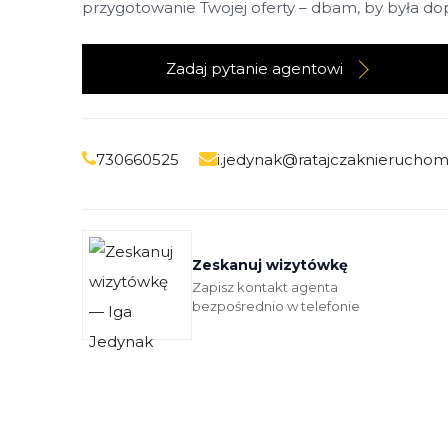
przygotowanie Twojej oferty – dbam, by była dop
Zadaj pytanie agentowi
730660525
i.jedynak@ratajczaknieruchom
Zeskanuj wizytówkę
Zapisz kontakt agenta
bezpośrednio w telefonie