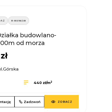
DAŻ
R-809638
Działka budowlano-
300m od morza
zł
ul.Górska
2
440 zł/m
ntację
Zadzwoń
ZOBACZ