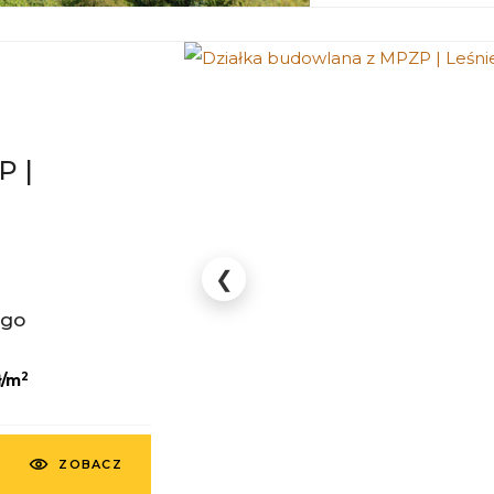
P |
❮
ego
2
ł/m
ZOBACZ