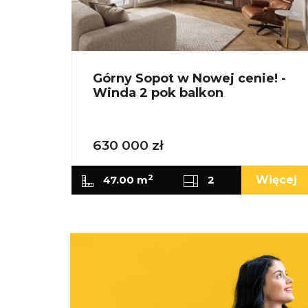
Górny Sopot w Nowej cenie! -
Winda 2 pok balkon
630 000 zł
2
47.00 m
2
Więcej