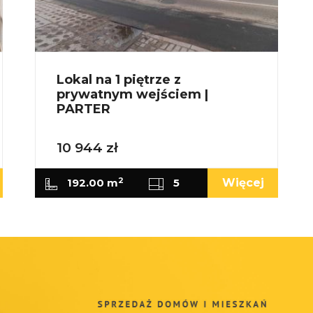
Lokal na 1 piętrze z
prywatnym wejściem |
PARTER
10 944 zł
2
192.00 m
5
Więcej