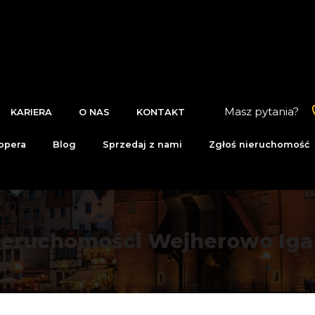
Masz pytania?
KARIERA
O NAS
KONTAKT
opera
Blog
Sprzedaj z nami
Zgłoś nieruchomość
ieruchomości Wejherowo Iga