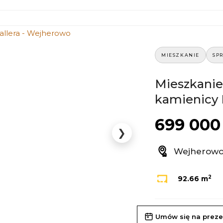
MIESZKANIE
SP
Mieszkanie
kamienicy 
699 000 
❯
Wejherowo ,
2
92.66 m
Umów się na preze