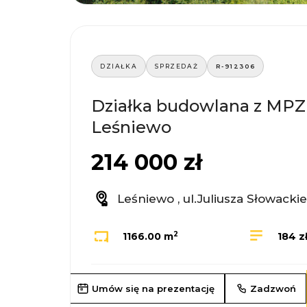
DZIAŁKA
SPRZEDAŻ
R-912306
Działka budowlana z MPZ
Leśniewo
214 000 zł
Leśniewo , ul.Juliusza Słowacki
2
1166.00 m
184 z
Umów się na prezentację
Zadzwoń