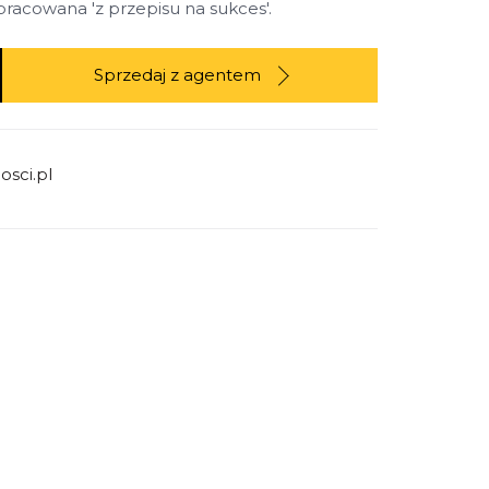
racowana 'z przepisu na sukces'.
Sprzedaj z agentem
osci.pl