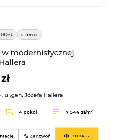
RZEDAŻ
R-158461
 w modernistycznej
Hallera
zł
 ul.gen. Józefa Hallera
2
4 pokoi
7 544 zł/m
ntację
Zadzwoń
ZOBACZ