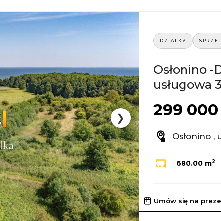
DZIAŁKA
SPRZE
Osłonino -
usługowa 
299 000 
❯
Osłonino , 
2
680.00 m
Umów się na preze