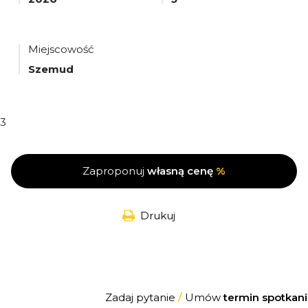
Miejscowość
Szemud
3
Zaproponuj
własną cenę
%
Drukuj
Zadaj pytanie
/
Umów
termin spotkani