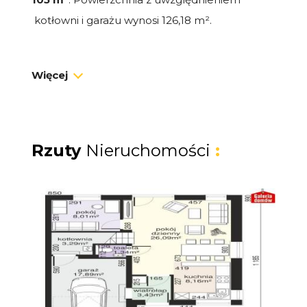
kotłowni i garażu wynosi 126,18 m².
Inwestycja zlokalizowana przy ul. Epickiej w
Więcej
Szemudzie jest na etapie przygotowania do
realizacji, co daje możliwość rezerwacji
nieruchomości na wczesnym etapie oraz
uzgodnienia ostatecznego standardu
Rzuty
Nieruchomości
:
wykończenia. Zdjęcia w ofercie mają charakter
poglądowy i przedstawiają wcześniejszą
realizację tego samego dewelopera.
Dostępne są obie połówki bliźniaka
Klient kupujący nie płaci podatku PCC 2%!
Planowany termin realizacji: IV kwartał