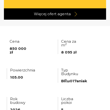
Więcej ofert
agenta
Cena
Cena za
2
m
850 000
zł
8 095 zł
Powierzchnia
Typ
Budynku
105.00
Bli\u017aniak
Rok
Liczba
budowy
pokoi
2026
5