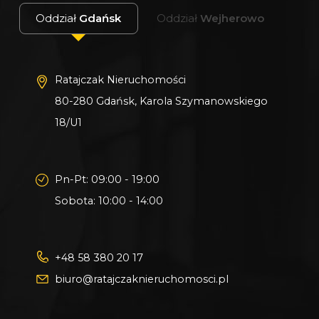
Wszystkie nasze transakcje są objęte
Oddział
Gdańsk
Oddział
Wejherowo
ubezpieczeniem OC w PZU.
Z nami u Notariusza otrzymasz Ofertę
Specjalną.
Ratajczak Nieruchomości
80-280 Gdańsk, Karola Szymanowskiego
Więcej podobnych ofert znajdziesz na naszej
18/U1
stronie:
www.ratajczaknieruchomosci.pl
Pn-Pt: 09:00 - 19:00
Sobota: 10:00 - 14:00
+48 58 380 20 17
biuro@ratajczaknieruchomosci.pl