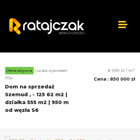
2
8 095 zł
/
m
Oferta aktywna
| Liczba wyświetleń:
1754
Cena
:
850 000 zł
Dom na sprzedaż
Szemud , - 125 62 m2 |
działka 555 m2 | 950 m
od węzła S6