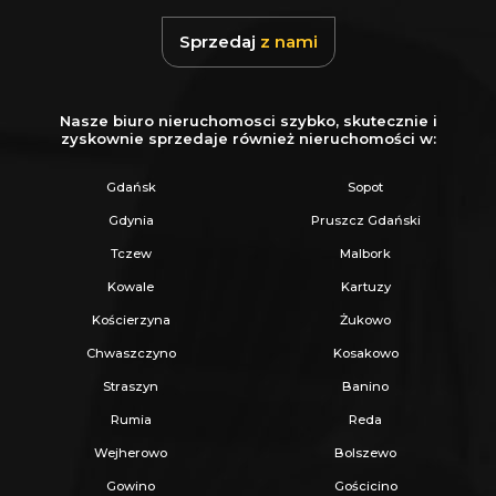
w sąsiedztwie łąk, lasów oraz luźnej zabudowy
Sprzedaj
z nami
jednorodzinnej.
Jeśli szukasz nowoczesnego bliźniaka w
Nasze biuro nieruchomosci szybko, skutecznie i
zyskownie sprzedaje również nieruchomości w:
spokojnej i zielonej okolicy, z szybkim
dojazdem do Trójmiasta - ta oferta jest
Gdańsk
Sopot
zdecydowanie warta uwagi.
Gdynia
Pruszcz Gdański
Tczew
Malbork
Zapraszam do kontaktu w celu uzyskania
Kowale
Kartuzy
szczegółowych informacji.
Kościerzyna
Żukowo
Chwaszczyno
Kosakowo
_
Straszyn
Banino
KUP Z NAMI - NAJKORZYSTNIEJ,
Rumia
Reda
NAJSZYBCIEJ I BEZPIECZNIE!
Wejherowo
Bolszewo
Gowino
Gościcino