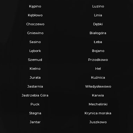
Jeżeli zainteresowało Cię powyższe ogłoszenie
Kąpino
Luzino
to:
Kębłowo
Linia
Choczewo
Dębki
- Zadzwoń pod wskazany nr tel.
Gniewino
Białogóra
- Umów się na Prezentację,
Sasino
Łeba
- Przyjedź i Obejrzyj na żywo,
Lębork
Bojano
- Zaproponuj Swoją cenę prezentowanej
Szemud
Przodkowo
nieruchomości.
Kielno
Hel
Jurata
Kuźnica
Gwarantujemy bezpieczny zakup i najlepszą
Jastarnia
Władysławowo
CENĘ.
Jastrzebia Góra
Karwia
Oferujemy skuteczną i bezpłatną pomoc w
Puck
Mechelinki
uzyskaniu kredytu.
Stegna
Krynica morska
Zapewniamy fachowe doradztwo przy zakupie
Jantar
Juszkowo
pod inwestycję.