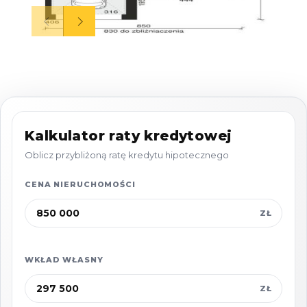
2026 roku.
Budynek:
Dom został zaprojektowany z myślą o
funkcjonalności i komforcie codziennego
życia. Na parterze znajduje się przestronna
strefa dzienna obejmująca salon z częścią
Kalkulator raty kredytowej
wypoczynkową oraz jadalnianą, a także
Oblicz przybliżoną ratę kredytu hipotecznego
funkcjonalnie wydzielony aneks kuchenny.
CENA NIERUCHOMOŚCI
Dużym atutem jest dodatkowy pokój na
ZŁ
parterze, który może pełnić funkcję gabinetu
lub sypialni, a także osobna toaleta.
WKŁAD WŁASNY
Dodatkowym udogodnieniem jest
ZŁ