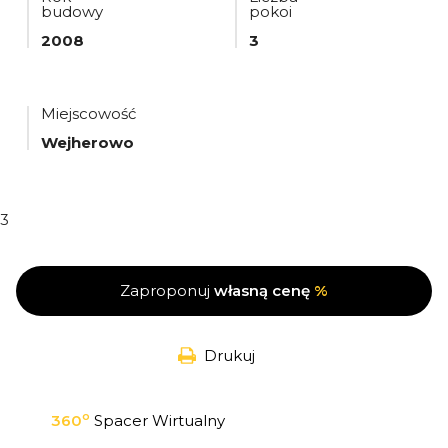
budowy
pokoi
2008
3
Miejscowość
Wejherowo
3
Zaproponuj
własną cenę
%
Drukuj
o
360
Spacer Wirtualny