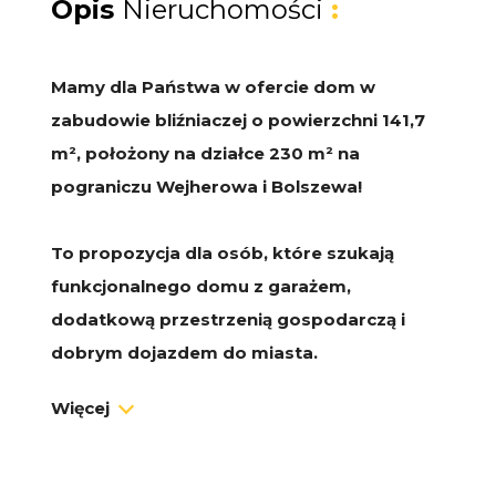
Opis
Nieruchomości
:
Mamy dla Państwa w ofercie dom w
zabudowie bliźniaczej o powierzchni 141,7
m², położony na działce 230 m² na
pograniczu Wejherowa i Bolszewa!
To propozycja dla osób, które szukają
funkcjonalnego domu z garażem,
dodatkową przestrzenią gospodarczą i
dobrym dojazdem do miasta.
Więcej
Budynek:
Oferowany dom w zabudowie bliźniaczej o
powierzchni 141,70 m² został wybudowany w