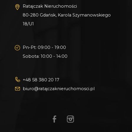
Ratajczak Nieruchomości
Jeżeli zainteresowało Cię powyższe ogłoszenie
80-280 Gdańsk, Karola Szymanowskiego
to:
18/U1
- Zadzwoń pod wskazany nr tel.
- Umów się na Prezentację,
Pn-Pt: 09:00 - 19:00
- Przyjedź i Obejrzyj na żywo,
Sobota: 10:00 - 14:00
- Zaproponuj Swoją cenę prezentowanej
nieruchomości.
+48 58 380 20 17
biuro@ratajczaknieruchomosci.pl
Gwarantujemy bezpieczny zakup i najlepszą
CENĘ.
Oferujemy skuteczną i bezpłatną pomoc w
uzyskaniu kredytu.
Zapewniamy fachowe doradztwo przy zakupie