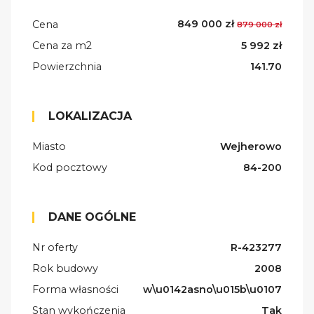
849 000 zł
Cena
879 000 zł
Cena za m2
5 992 zł
Powierzchnia
141.70
LOKALIZACJA
Miasto
Wejherowo
Kod pocztowy
84-200
DANE OGÓLNE
Nr oferty
R-423277
Rok budowy
2008
Forma własności
w\u0142asno\u015b\u0107
Stan wykończenia
Tak