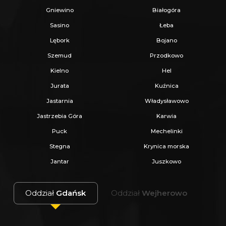
wynoszą około 700 zł i obejmują opłaty za: gaz,
Gniewino
Białogóra
prąd, śmieci, wodę oraz podatek od
Sasino
Łeba
nieruchomości.
Lębork
Bojano
Szemud
Przodkowo
Zobacz, jak nieruchomość prezentuje się na
Kielno
Hel
żywo!
Jurata
Kuźnica
Zainteresowanym klientom udzielę
Jastarnia
Władysławowo
szczegółowych informacji.
Jastrzebia Góra
Karwia
Zapraszam do kontaktu oraz na
Puck
Mechelinki
prezentację!
Stegna
Krynica morska
Jantar
Juszkowo
_
Oddział
Gdańsk
Oddział
Wejherowo
KUP Z NAMI - NAJKORZYSTNIEJ,
NAJSZYBCIEJ I BEZPIECZNIE!