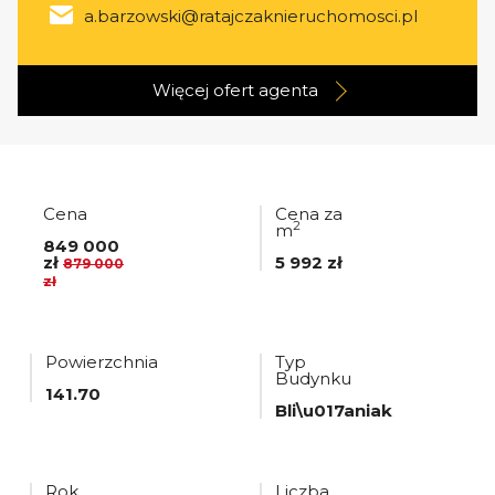
a.barzowski@ratajczaknieruchomosci.pl
Więcej ofert
agenta
Cena
Cena za
2
m
849 000
zł
5 992 zł
879 000
zł
Powierzchnia
Typ
Budynku
141.70
Bli\u017aniak
Rok
Liczba