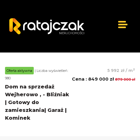
2
5 992 zł
/
m
Oferta aktywna
| Liczba wyświetleń:
980
Cena
:
849 000 zł
879 000 zł
Dom na sprzedaż
Wejherowo , - Bliźniak
| Gotowy do
zamieszkania| Garaż |
Kominek