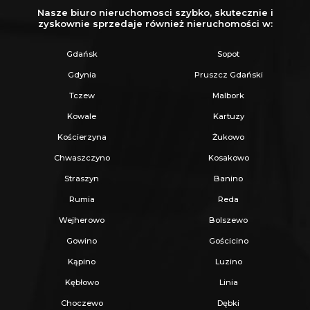
- dom w zabudowie bliźniaczej o powierzchni
Nasze biuro nieruchomosci szybko, skutecznie i
zyskownie sprzedaje również nieruchomości w:
141,7 m², na działce 230 m² w bardzo dobrym
stanie
Gdańsk
Sopot
- garaż w bryle budynku
Gdynia
Pruszcz Gdański
- ogrzewanie gazowe, podłogowe w całym
Tczew
Malbork
domu
Kowale
Kartuzy
- kominek z rozprowadzeniem ciepła
Kościerzyna
Żukowo
- możliwość wydzielenia dodatkowego pokoju
Chwaszczyno
Kosakowo
- instalacja alarmowa z modułem GSM
Straszyn
Banino
- stan prawny: pełna własność z KW, czysta
Rumia
Reda
hipoteka
Wejherowo
Bolszewo
- rok budowy: 2008
Gowino
Gościcino
- termin wydania: do uzgodnienia (możliwy
Kąpino
Luzino
szybki termin wydania)
Kębłowo
Linia
- miesięczne koszty utrzymania nieruchomości
Choczewo
Dębki