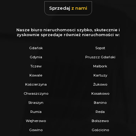
Układ:
Przestronny pokój, mała łazienka z
Sprzedaj
z nami
toaletą oraz szeroki, wygodny korytarz.
Potencjał:
Idealne miejsce na
Nasze biuro nieruchomosci szybko, skutecznie i
biuro/gabinet
(z dala od domowego
zyskownie sprzedaje również nieruchomości w:
zgiełku), niezależne mieszkanie dla
Gdańsk
Sopot
dorosłego dziecka lub seniora, a także
Gdynia
Pruszcz Gdański
doskonała lokata kapitału pod
Tczew
Malbork
wynajem
(dodatkowe źródło dochodu).
Kowale
Kartuzy
LOKALIZACJA - RADUNICA
Kościerzyna
Żukowo
Radunica to jedna z najlepiej ocenianych
Chwaszczyno
Kosakowo
podmiejskich lokalizacji. Zapewnia ciszę i
Straszyn
Banino
wiejski mikroklimat, będąc jednocześnie „o rzut
Rumia
Reda
beretem” od Gdańska. To idealne miejsce dla
Wejherowo
Bolszewo
osób pracujących w mieście, które po
Gowino
Gościcino