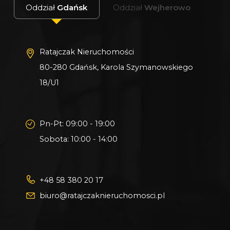
Gwarantujemy bezpieczny zakup i najlepszą
Oddział
Gdańsk
Oddział
Wejherowo
CENĘ.
Oferujemy skuteczną i bezpłatną pomoc w
uzyskaniu kredytu.
Ratajczak Nieruchomości
Zapewniamy fachowe doradztwo przy zakupie
80-280 Gdańsk, Karola Szymanowskiego
pod inwestycję.
18/U1
Wszystkie nasze transakcje są objęte
ubezpieczeniem OC w PZU.
Pn-Pt: 09:00 - 19:00
Z nami u Notariusza otrzymasz Ofertę
Sobota: 10:00 - 14:00
Specjalną.
Więcej podobnych ofert znajdziesz na naszej
+48 58 380 20 17
stronie:
www.ratajczaknieruchomosci.pl
biuro@ratajczaknieruchomosci.pl