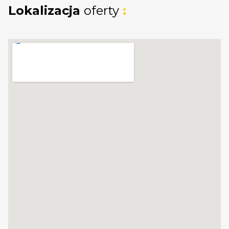
Trzy ustawne sypialnie:
Zapewniają
Lokalizacja
oferty
:
komfort każdemu członkowi rodziny. Z
jednej sypialni wyjście na słoneczny
balkon.
Pokój kąpielowy:
Duża, luksusowa
łazienka wyposażona zarówno w
wannę,
jak i prysznic
.
PODDASZE UŻYTKOWE:
Otwarta przestrzeń do dowolnej aranżacji.
Dzięki doprowadzonemu ogrzewaniu to
pełnowartościowe miejsce do pracy lub
wypoczynku.
TECHNOLOGIA I MEDIA
Dom został wybudowany z dbałością o detale: