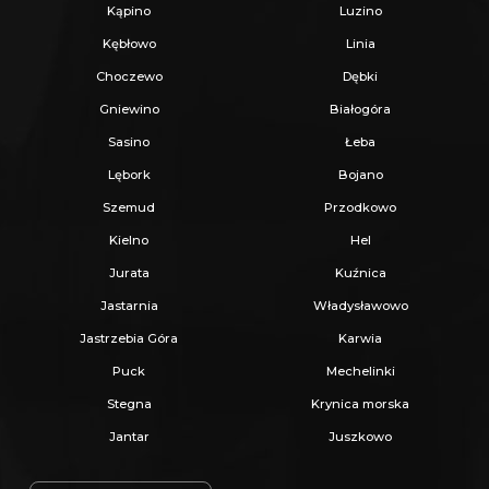
godzinach szukają wytchnienia od zgiełku.
Kąpino
Luzino
Kębłowo
Linia
_
Choczewo
Dębki
KUP Z NAMI - NAJKORZYSTNIEJ,
Gniewino
Białogóra
NAJSZYBCIEJ I BEZPIECZNIE!
Sasino
Łeba
Lębork
Bojano
Jeżeli zainteresowało Cię powyższe ogłoszenie
Szemud
Przodkowo
to:
Kielno
Hel
Jurata
Kuźnica
- Zadzwoń pod wskazany nr tel.
Jastarnia
Władysławowo
- Umów się na Prezentację,
Jastrzebia Góra
Karwia
- Przyjedź i Obejrzyj na żywo,
Puck
Mechelinki
- Zaproponuj Swoją cenę prezentowanej
Stegna
Krynica morska
nieruchomości.
Jantar
Juszkowo