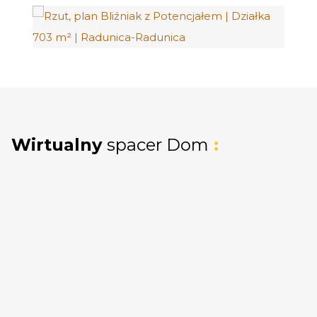
bliźniaczej - idealna na plac zabaw, ogród
warzywny lub strefę relaksu.
Gotowy do zamieszkania:
Solidny
budynek z 2009 roku, wybudowany w
energooszczędnej technologii
(gazobeton).
Poddasze:
Otwarta przestrzeń z
Wirtualny
spacer Dom
:
doprowadzonym grzejnikiem - idealna na
biuro, siłownię lub dodatkową sypialnię.
Parkowanie bez problemów:
Garaż w
bryle budynku oraz aż 3 dodatkowe
miejsca postojowe na podjeździe.
WNĘTRZE - PRZEMYŚLANY UKŁAD (129,80
m²)
PARTER: Serce domu i zaplecze