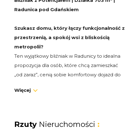
Bliźniak z Potencjałem | Działka 703 m² |
Radunica pod Gdańskiem
Szukasz domu, który łączy funkcjonalność z
przestrzenią, a spokój wsi z bliskością
metropolii?
Ten wyjątkowy bliźniak w Radunicy to idealna
propozycja dla osób, które chcą zamieszkać
„od zaraz”, cenią sobie komfortowy dojazd do
Gdańska oraz marzą o własnym, dużym
Więcej
ogrodzie.
NAJWIĘKSZE ATUTY NIERUCHOMOŚCI
Imponująca działka (703 m²):
Jedna z
Rzuty
Nieruchomości
:
największych w tej okolicy przy zabudowie