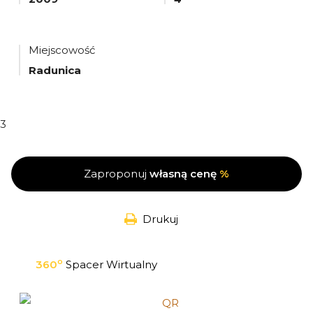
Miejscowość
Radunica
3
Zaproponuj
własną cenę
%
Drukuj
o
360
Spacer Wirtualny