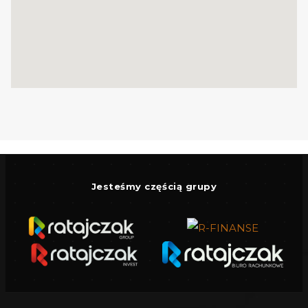
Materiał:
Bloczek gazobetonowy
(doskonała izolacja termiczna).
Media:
Kompletne uzbrojenie (woda,
prąd, gaz, kanalizacja).
Łączność:
Internet i telefon - idealne do
pracy zdalnej.
Dojazd:
Droga utwardzona.
KLUCZOWY ATUT: NIEZALEŻNY PAWILON
Jesteśmy częścią grupy
MIESZKALNY (42,40 m²)
Na terenie posesji znajduje się wolnostojący
pawilon (o pierwotnym przeznaczeniu
handlowym), który obecnie został
zaadaptowany na
w pełni funkcjonalne, 1-
pokojowe mieszkanie.