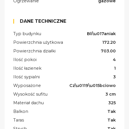
Ogrzewanie
gazowe
DANE TECHNICZNE
Typ budynku
Bli\u017aniak
Powierzchnia użytkowa
172.20
Powierzchnia działki
703.00
Ilość pokoi
4
Ilość łazienek
1
Ilość sypialni
3
Wyposażone
Cz\u0119\u015bciowo
Wysokość sufitu
3 cm
Materiał dachu
325
Balkon
Tak
Taras
Tak
Strych
Tak