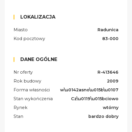
LOKALIZACJA
Miasto
Radunica
Kod pocztowy
83-000
DANE OGÓLNE
Nr oferty
R-413646
Rok budowy
2009
Forma własności
w\u0142asno\u015b\u0107
Stan wykończenia
Cz\u0119\u015bciowo
Rynek
wtórny
Stan
bardzo dobry