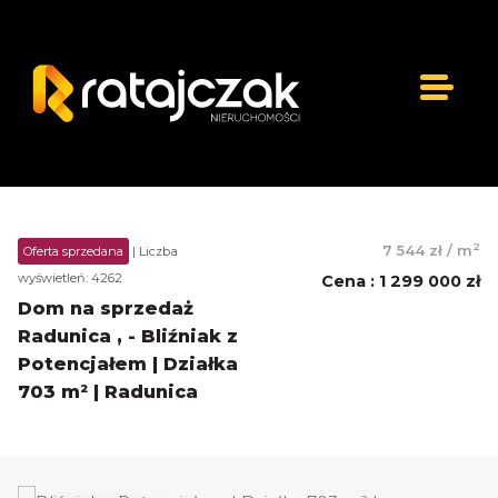
2
7 544 zł
/
m
Oferta sprzedana
| Liczba
wyświetleń: 4262
Cena
:
1 299 000 zł
Dom na sprzedaż
Radunica , - Bliźniak z
Potencjałem | Działka
703 m² | Radunica