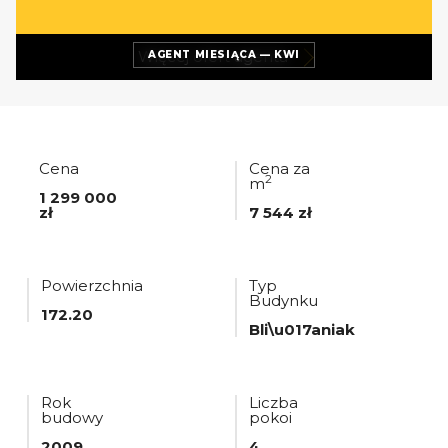
Więcej ofert
agenta
AGENT MIESIĄCA — KWI
Cena
Cena za
2
m
1 299 000
zł
7 544 zł
Powierzchnia
Typ
Budynku
172.20
Bli\u017aniak
Rok
Liczba
budowy
pokoi
2009
4