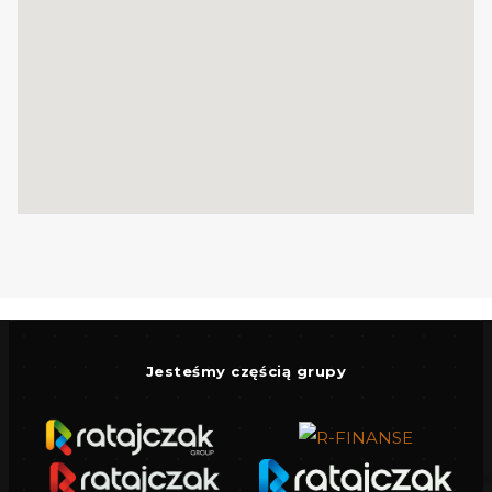
piętro:
- sypialnia: 21,07 m2 (zalecany podział na 2
sypialnie)
powierzchnia użytkowa: 44,17 m2
"B" Budynek usługowo-mieszkalny (usługi
zakwaterowania turystycznego)
LOKAL 1 składa się z:
parter:
- pokoju z aneksem kuchennym 19,34 m2
Jesteśmy częścią grupy
- łazienki 3,43 m2,
+ schody
piętro:
-sypialna: 9,20 m2,