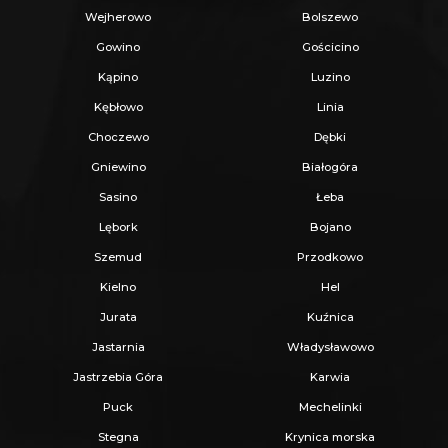
Wejherowo
Bolszewo
Krajobrazowego.
Gowino
Gościcino
Kąpino
Luzino
LOKALIZACJA:
Kębłowo
Linia
Prezentowana inwestycja
się w Chłapowie
Choczewo
Dębki
przy ulicy Głogowej
, zaledwie
520 metrów w
Gniewino
Białogóra
lini prostej od morza.
Bezpośrednio z działki
Sasino
Łeba
istnieją dwie możliwe drogi na plażę. Jedna z
Lębork
Bojano
nich prowadzi przez Wąwóz Chłapowski,
Szemud
Przodkowo
zejście jest łagodne pośród malowniczego
Kielno
Hel
krajobrazu, przechodzimy tunelem pod drogą
Jurata
Kuźnica
wzdłuż strumyka. Drugie zejście jest na
Jastarnia
Władysławowo
wysokim klifie po schodach.
Jastrzebia Góra
Karwia
Budynek leży w sąsiedztwie lasu z wieloma
Puck
Mechelinki
ścieżkami spacerowymi, miejsce doskonałe do
Stegna
Krynica morska
wypoczynku od zgiełku miasta i jako prężnie