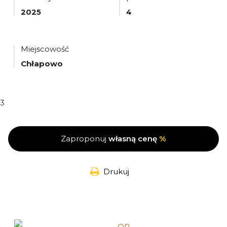
2025
4
Miejscowość
Chłapowo
3
Zaproponuj
własną cenę
%
Drukuj