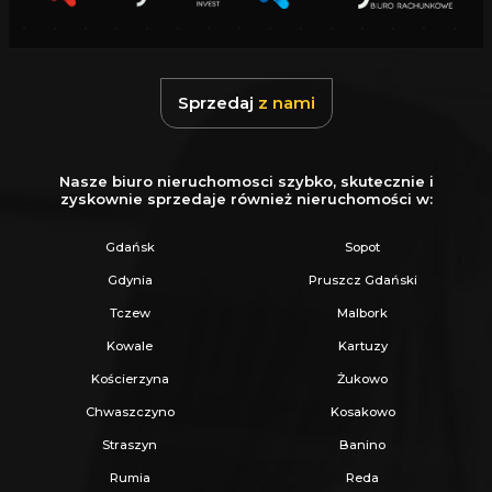
-garderoba 8,12 m2
powierzchnia użytkowa: 40,09 m2
Sprzedaj
z nami
LOKAL 2 składa się z:
parter:
Nasze biuro nieruchomosci szybko, skutecznie i
- pokoju z aneksem kuchennym 19,73 m2
zyskownie sprzedaje również nieruchomości w:
- łazienki 3,43 m2,
Gdańsk
Sopot
+ schody
Gdynia
Pruszcz Gdański
piętro:
Tczew
Malbork
- sypialnia: 18,94 m2 (zalecany podział na 2
Kowale
Kartuzy
sypialnie)
Kościerzyna
Żukowo
powierzchnia użytkowa: 42,10 m2
Chwaszczyno
Kosakowo
Straszyn
Banino
Działka doskonale nasłoneczniona znajdująca
Rumia
Reda
się w otulinie Nadmorskiego Parku