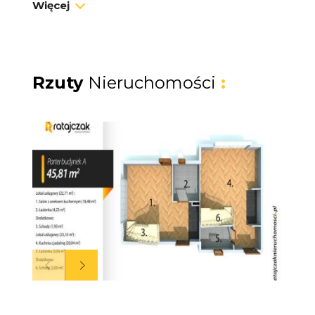
Więcej
Łączna powierzchnia użytkowa 4 lokali
wynosi 166, 39 m2.
Sprzedawana inwestycja w trakcie budowy,
Rzuty
Nieruchomości
:
cała dokumentacja prowadzona na bieżąco,
dziennik budowy uzupełniony.
Sprzedający w cenie oddają zakupione
dotychczas wyposażenie m.in: klimatyzatory,
schody wewnętrzne, wełna do ocieplenia
dachu, płaskie, panelowe podgrzewacze
wody.
"A" Budynek zakwaterowania turystycznego