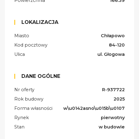
Powierzchnia
166.39
LOKALIZACJA
Miasto
Chłapowo
Kod pocztowy
84-120
Ulica
ul. Głogowa
DANE OGÓLNE
Nr oferty
R-937722
Rok budowy
2025
Forma własności
w\u0142asno\u015b\u0107
Rynek
pierwotny
Stan
w budowie