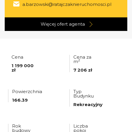
a.barzowski@ratajczaknieruchomosci.pl
Więcej ofert
agenta
Cena
Cena za
2
m
1 199 000
zł
7 206 zł
Powierzchnia
Typ
Budynku
166.39
Rekreacyjny
Rok
Liczba
budowy
pokoi