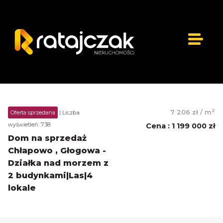
2
7 206 zł
/
m
Oferta sprzedana
| Liczba
wyświetleń: 738
Cena
:
1 199 000 zł
Dom na sprzedaż
Chłapowo , Głogowa -
Działka nad morzem z
2 budynkami|Las|4
lokale