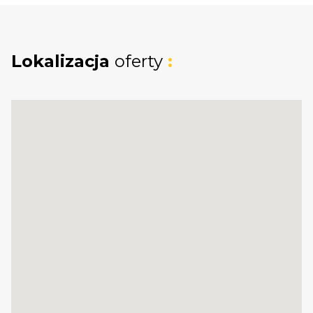
LOKAL 1 składa się z:
parter:
- pokoju z aneksem kuchennym 18,48 m2
Lokalizacja
oferty
:
- łazienki 4,23 m2,
+ schody
piętro:
-sypialna: 17,32 m2 (zalecany podział na 2
sypialnie)
powierzchnia użytkowa: 40,03 m2
LOKAL 2 składa się z:
parter:
- pokoju z aneksem kuchennym 20,04 m2
- łazienki 3,06 m2,
+ schody