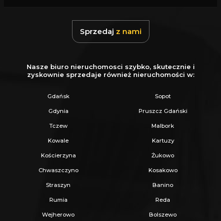
Z nami u Notariusza otrzymasz Ofertę
Specjalną.
Sprzedaj
z nami
Więcej podobnych ofert znajdziesz na naszej
stronie:
www.ratajczaknieruchomosci.pl
Nasze biuro nieruchomosci szybko, skutecznie i
zyskownie sprzedaje również nieruchomości w:
Gdańsk
Sopot
Gdynia
Pruszcz Gdański
Tczew
Malbork
Kowale
Kartuzy
Kościerzyna
Żukowo
Chwaszczyno
Kosakowo
Straszyn
Banino
Rumia
Reda
Wejherowo
Bolszewo