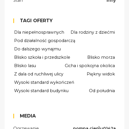
Stan
inny
TAGI OFERTY
Dla niepełnosprawnych
Dla rodziny z dziećmi
Pod działalność gospodarczą
Do dalszego wynajmu
Blisko szkoła i przedszkole
Blisko morza
Blisko lasu
Cicha i spokojna okolica
Z dala od ruchliwej ulicy
Piękny widok
Wysoki standard wykończeń
Wysoki standard budynku
Od południa
MEDIA
Ogrzewanie
pompa ciep\u0142a