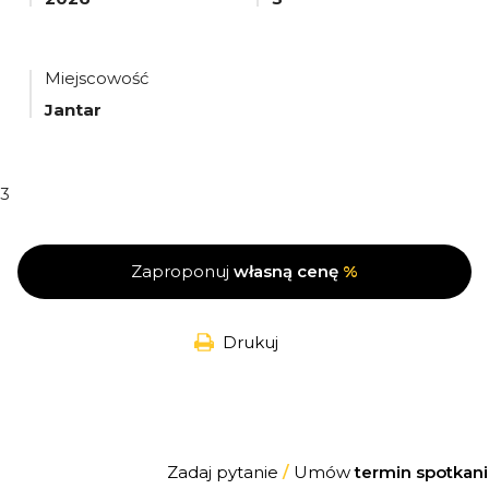
Miejscowość
Jantar
3
Zaproponuj
własną cenę
%
Drukuj
Zadaj pytanie
/
Umów
termin spotkani