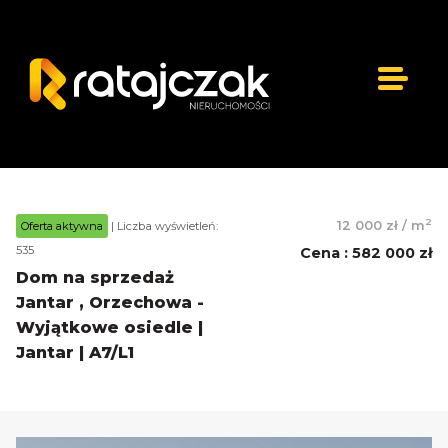
2
12 000 zł
/
m
Oferta aktywna
| Liczba wyświetleń:
535
Cena
:
582 000 zł
Dom na sprzedaż
Jantar , Orzechowa -
Wyjątkowe osiedle |
Jantar | A7/L1