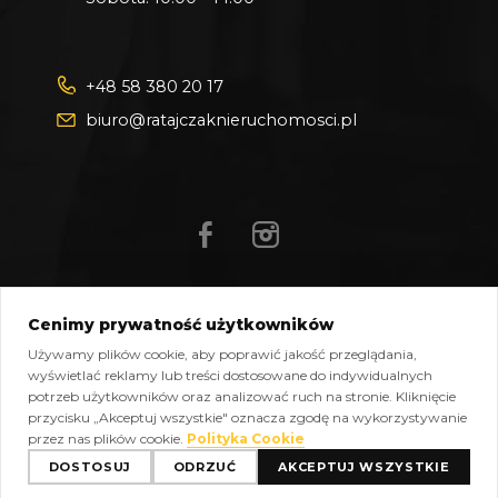
+48 58 380 20 17
biuro@ratajczaknieruchomosci.pl
Cenimy prywatność użytkowników
Mapa strony
Pliki do pobrania
Polityka prywatności
Używamy plików cookie, aby poprawić jakość przeglądania,
Polityka cookies
Kontakt
wyświetlać reklamy lub treści dostosowane do indywidualnych
potrzeb użytkowników oraz analizować ruch na stronie. Kliknięcie
Copyright © 2026 Ratajczak Nieruchomości All Rights
przycisku „Akceptuj wszystkie" oznacza zgodę na wykorzystywanie
Reserved, Powered by
oplixo.eu
®
przez nas plików cookie.
Polityka Cookie
DOSTOSUJ
ODRZUĆ
AKCEPTUJ WSZYSTKIE