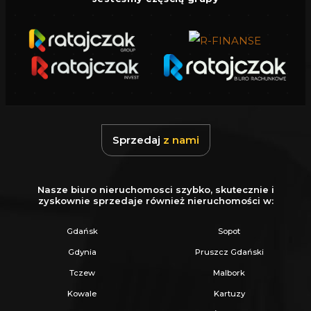
nieruchomości.
Gwarantujemy bezpieczny zakup i najlepszą
CENĘ.
Oferujemy skuteczną i bezpłatną pomoc w
uzyskaniu kredytu.
Zapewniamy fachowe doradztwo przy zakupie
Sprzedaj
z nami
pod inwestycję.
Wszystkie nasze transakcje są objęte
Nasze biuro nieruchomosci szybko, skutecznie i
ubezpieczeniem OC w PZU.
zyskownie sprzedaje również nieruchomości w:
Z nami u Notariusza otrzymasz Ofertę
Gdańsk
Sopot
Specjalną.
Gdynia
Pruszcz Gdański
Tczew
Malbork
Więcej podobnych ofert znajdziesz na naszej
Kowale
Kartuzy
stronie:
www.ratajczaknieruchomosci.pl