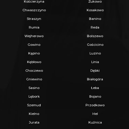
Kościerzyna
Żukowo
Chwaszczyno
Kosakowo
Straszyn
Banino
Rumia
Reda
Wejherowo
Bolszewo
Gowino
Gościcino
Kąpino
Luzino
Kębłowo
Linia
Choczewo
Dębki
Gniewino
Białogóra
Sasino
Łeba
Lębork
Bojano
Szemud
Przodkowo
Kielno
Hel
Jurata
Kuźnica