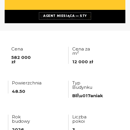
Więcej ofert
agenta
AGENT MIESIĄCA — STY
Cena
Cena za
2
m
582 000
zł
12 000 zł
Powierzchnia
Typ
Budynku
48.50
Bli\u017aniak
Rok
Liczba
budowy
pokoi
2026
3