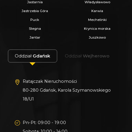
Jastarnia
Władysławowo
Jastrzebia Góra
Karwia
Puck
Mechelinki
Stegna
Krynica morska
Jantar
Juszkowo
Oddział
Gdańsk
Oddział
Wejherowo
Ratajczak Nieruchomości
80-280 Gdańsk, Karola Szymanowskiego
18/U1
Pn-Pt: 09:00 - 19:00
Sobota: 10:00 - 14:00