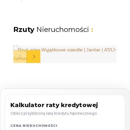
Dom premium 48 m² z ogrodem
Na sprzedaż dom typu bliźniak o powierzchni
48 m², z prywatnym ogródkiem i miejscem
postojowym. To idealna przestrzeń zarówno
Rzuty
Nieruchomości
:
na własne wakacje i weekendy, jak i na
dochodowy wynajem.
Układ domu:
Salon z aneksem kuchennym i wyjściem
na taras
2 sypialnie
Kalkulator raty kredytowej
Łazienka z prysznicem
Oblicz przybliżoną ratę kredytu hipotecznego
Przestronny taras z meblami ogrodowymi
Prywatny ogródek i własne miejsce
CENA NIERUCHOMOŚCI