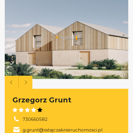
Grzegorz Grunt
730660582
g.grunt@ratajczaknieruchomosci.pl