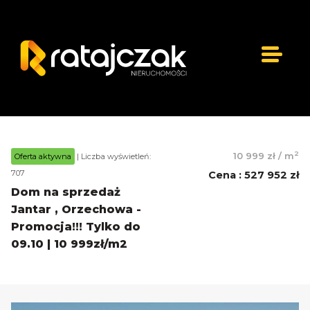
2
10 999 zł
/
m
Oferta aktywna
| Liczba wyświetleń:
707
Cena
:
527 952 zł
Dom na sprzedaż
Jantar , Orzechowa -
Promocja!!! Tylko do
09.10 | 10 999zł/m2