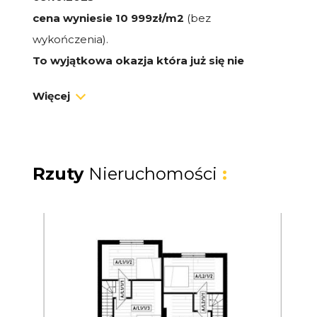
cena wyniesie 10 999zł/m2
(bez
wykończenia).
To wyjątkowa okazja która już się nie
powtórzy!
Więcej
Skorzystają tylko najszybsi. Nie przegap tej
szansy
(Cena przed promocją 12 500zł/m2)
Rzuty
Nieruchomości
:
Lokalizacja
Hygge Marina to nowoczesne, całoroczne
osiedle inspirowane skandynawskim
designem, położone w malowniczym Jantarze
- zaledwie 1500 metrów od plaży i około 35
minut jazdy od Gdańska. To idealne miejsce dla