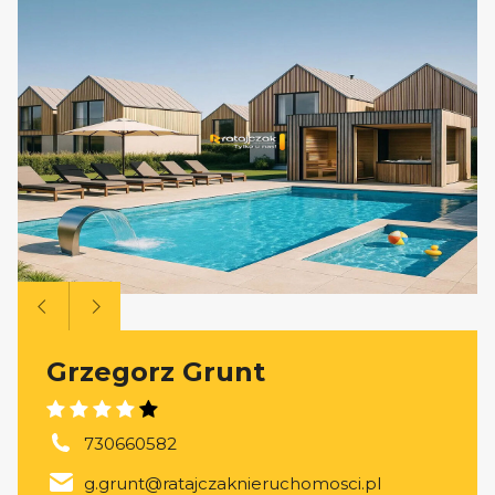
Grzegorz Grunt
730660582
g.grunt@ratajczaknieruchomosci.pl