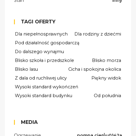
Stan
inny
TAGI OFERTY
Dla niepełnosprawnych
Dla rodziny z dziećmi
Pod działalność gospodarczą
Do dalszego wynajmu
Blisko szkoła i przedszkole
Blisko morza
Blisko lasu
Cicha i spokojna okolica
Z dala od ruchliwej ulicy
Piękny widok
Wysoki standard wykończeń
Wysoki standard budynku
Od południa
MEDIA
Ogrzewanie
pompa ciep\u0142a