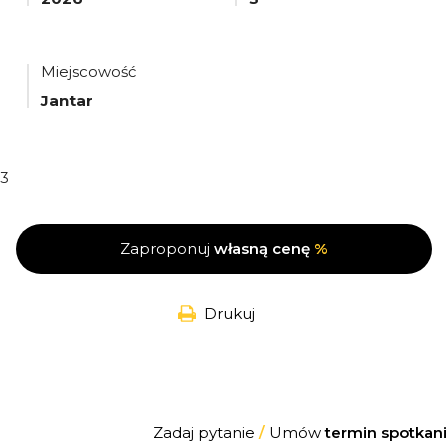
Miejscowość
Jantar
3
Zaproponuj
własną cenę
%
Drukuj
Zadaj pytanie
/
Umów
termin spotkani