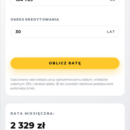
2 sypialnie
Łazienka z prysznicem
OKRES KREDYTOWANIA
Przestronny taras z meblami ogrodowymi
LAT
Prywatny ogródek i własne miejsce
parkingowe
OBLICZ RATĘ
Wykończenie „pod klucz”
Szacowana rata kredytu przy oprocentowaniu stałym, wkładzie
własnym 35% i okresie spłaty 30 lat (wartości startowe podstawione
automatycznie).
Dla wygody przyszłych właścicieli istnieje
możliwość wykończenia domu w standardzie
4★ hotelowym - w cenie od 2499 zł/m². Do
RATA MIESIĘCZNA:
wyboru są trzy style wnętrz: Sand, Sea lub
2 329 zł
Forest. W pakiecie znajdują się m.in. w pełni