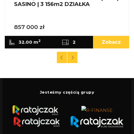
SASINO | 3 156m2 DZIAŁKA
premium
Dochód pasywny przez cały rok
857 000 zł
2
32.00 m
2
Zobacz
Informacje dodatkowe
Planowany termin realizacji: II kwartał 2026
Dostępne również większe domy - do 75 m²
_
Jesteśmy częścią grupy
KUP Z NAMI - NAJKORZYSTNIEJ,
NAJSZYBCIEJ I BEZPIECZNIE!
Jeżeli zainteresowało Cię powyższe ogłoszenie
to: