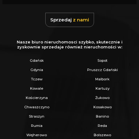
- Zadzwoń pod wskazany nr tel.
Sprzedaj
z nami
- Umów się na Prezentację,
- Przyjedź i Obejrzyj na żywo,
- Zaproponuj Swoją cenę prezentowanej
Nasze biuro nieruchomosci szybko, skutecznie i
zyskownie sprzedaje również nieruchomości w:
nieruchomości.
Gdańsk
Sopot
Gwarantujemy bezpieczny zakup i najlepszą
Gdynia
Pruszcz Gdański
CENĘ.
Tczew
Malbork
Oferujemy skuteczną i bezpłatną pomoc w
Kowale
Kartuzy
uzyskaniu kredytu.
Kościerzyna
Żukowo
Zapewniamy fachowe doradztwo przy zakupie
Chwaszczyno
Kosakowo
pod inwestycję.
Straszyn
Banino
Wszystkie nasze transakcje są objęte
Rumia
Reda
ubezpieczeniem OC w PZU.
Wejherowo
Bolszewo