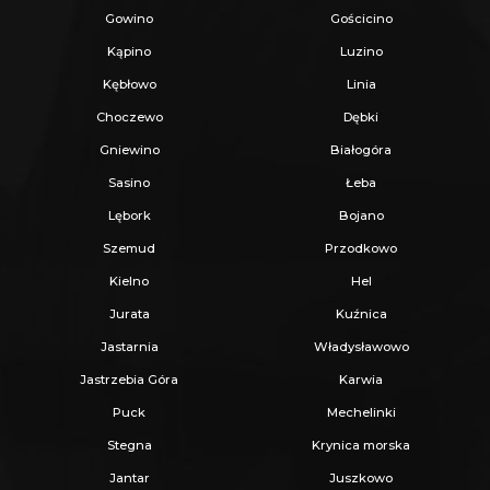
Z nami u Notariusza otrzymasz Ofertę
Gowino
Gościcino
Specjalną.
Kąpino
Luzino
Kębłowo
Linia
Więcej podobnych ofert znajdziesz na naszej
Choczewo
Dębki
stronie:
www.ratajczaknieruchomosci.pl
Gniewino
Białogóra
Sasino
Łeba
Lębork
Bojano
Szemud
Przodkowo
Kielno
Hel
Jurata
Kuźnica
Jastarnia
Władysławowo
Jastrzebia Góra
Karwia
Puck
Mechelinki
Stegna
Krynica morska
Jantar
Juszkowo