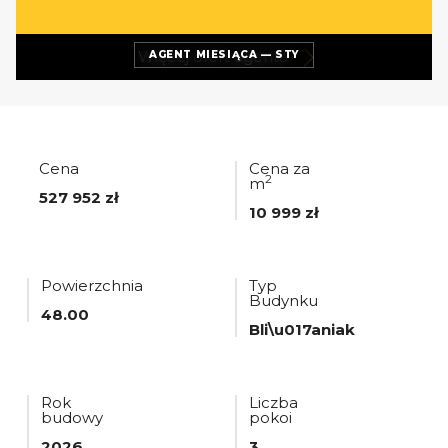
Więcej ofert
agenta
AGENT MIESIĄCA — STY
Cena
Cena za
2
m
527 952 zł
10 999 zł
Powierzchnia
Typ
Budynku
48.00
Bli\u017aniak
Rok
Liczba
budowy
pokoi
2026
3