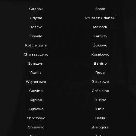
Z nami u Notariusza otrzymasz Ofertę
Gdańsk
Sopot
Specjalną.
Gdynia
Pruszcz Gdański
Tczew
Malbork
Więcej podobnych ofert znajdziesz na naszej
Kowale
Kartuzy
stronie:
www.ratajczaknieruchomosci.pl
Kościerzyna
Żukowo
Chwaszczyno
Kosakowo
Straszyn
Banino
Rumia
Reda
Wejherowo
Bolszewo
Gowino
Gościcino
Kąpino
Luzino
Kębłowo
Linia
Choczewo
Dębki
Gniewino
Białogóra