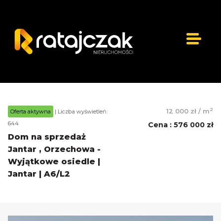
2
12 000 zł
/
m
Oferta aktywna
| Liczba wyświetleń:
644
Cena
:
576 000 zł
Dom na sprzedaż
Jantar , Orzechowa -
Wyjątkowe osiedle |
Jantar | A6/L2