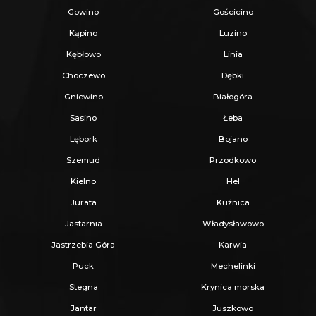
Gowino
Gościcino
Kąpino
Luzino
Kębłowo
Linia
Choczewo
Dębki
Gniewino
Białogóra
Sasino
Łeba
Lębork
Bojano
Szemud
Przodkowo
Kielno
Hel
Jurata
Kuźnica
Jastarnia
Władysławowo
Jastrzebia Góra
Karwia
Puck
Mechelinki
Stegna
Krynica morska
Jantar
Juszkowo