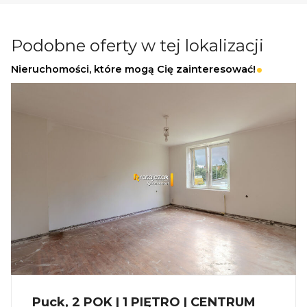
premium
Dochód pasywny przez cały rok
Podobne oferty w tej lokalizacji
Nieruchomości, które mogą Cię zainteresować!
Informacje dodatkowe
Planowany termin realizacji: II kwartał 2026
Dostępne również większe domy - do 75 m²
_
KUP Z NAMI - NAJKORZYSTNIEJ,
NAJSZYBCIEJ I BEZPIECZNIE!
Jeżeli zainteresowało Cię powyższe ogłoszenie
to:
Puck, 2 POK | 1 PIĘTRO | CENTRUM