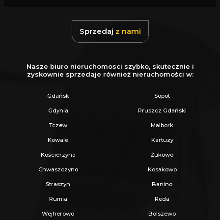
Z nami u Notariusza otrzymasz Ofertę
Specjalną.
Sprzedaj
z nami
Więcej podobnych ofert znajdziesz na naszej
stronie:
www.ratajczaknieruchomosci.pl
Nasze biuro nieruchomosci szybko, skutecznie i
zyskownie sprzedaje również nieruchomości w:
Gdańsk
Sopot
Gdynia
Pruszcz Gdański
Tczew
Malbork
Kowale
Kartuzy
Kościerzyna
Żukowo
Chwaszczyno
Kosakowo
Straszyn
Banino
Rumia
Reda
Wejherowo
Bolszewo