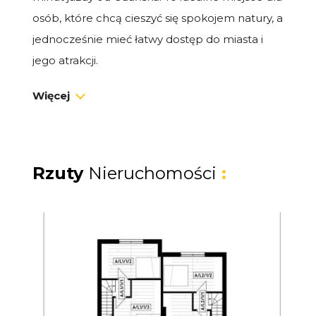
osób, które chcą cieszyć się spokojem natury, a
jednocześnie mieć łatwy dostęp do miasta i
jego atrakcji.
Więcej
Dom premium 48 m² z ogrodem
Na sprzedaż dom typu bliźniak o powierzchni
48 m², z prywatnym ogródkiem i miejscem
postojowym. To idealna przestrzeń zarówno
Rzuty
Nieruchomości
:
na własne wakacje i weekendy, jak i na
dochodowy wynajem.
Układ domu:
Salon z aneksem kuchennym i wyjściem
na taras