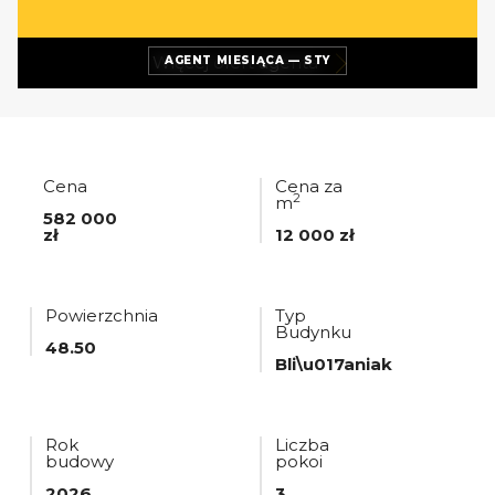
Więcej ofert
agenta
AGENT MIESIĄCA — STY
Cena
Cena za
2
m
582 000
zł
12 000 zł
Powierzchnia
Typ
Budynku
48.50
Bli\u017aniak
Rok
Liczba
budowy
pokoi
2026
3