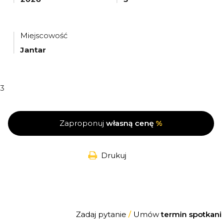
Miejscowość
Jantar
3
Zaproponuj
własną cenę
%
Drukuj
Zadaj pytanie
/
Umów
termin spotkani