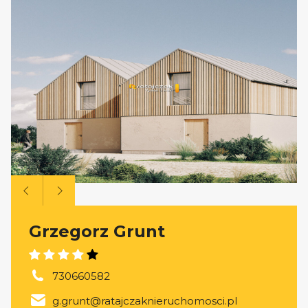
Grzegorz Grunt
730660582
g.grunt@ratajczaknieruchomosci.pl