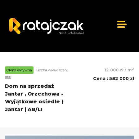
2
12 000 zł
/
m
Oferta aktywna
| Liczba wyświetleń:
666
Cena
:
582 000 zł
Dom na sprzedaż
Jantar , Orzechowa -
Wyjątkowe osiedle |
Jantar | A8/L1