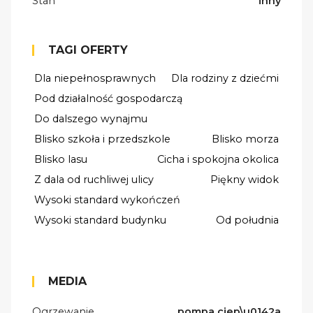
Stan
inny
TAGI OFERTY
Dla niepełnosprawnych
Dla rodziny z dziećmi
Pod działalność gospodarczą
Do dalszego wynajmu
Blisko szkoła i przedszkole
Blisko morza
Blisko lasu
Cicha i spokojna okolica
Z dala od ruchliwej ulicy
Piękny widok
Wysoki standard wykończeń
Wysoki standard budynku
Od południa
MEDIA
Ogrzewanie
pompa ciep\u0142a