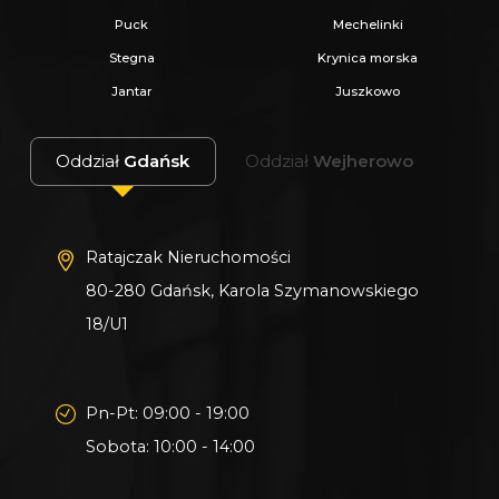
Puck
Mechelinki
Stegna
Krynica morska
Jantar
Juszkowo
Informacje dodatkowe
Planowany termin realizacji: II kwartał 2026
Oddział
Gdańsk
Oddział
Wejherowo
Dostępne również większe domy - do 75 m²
Ratajczak Nieruchomości
80-280 Gdańsk, Karola Szymanowskiego
18/U1
Pn-Pt: 09:00 - 19:00
Sobota: 10:00 - 14:00