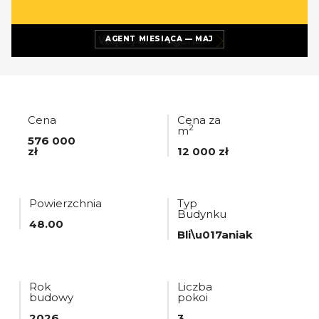
Więcej ofert
agenta
AGENT MIESIĄCA — MAJ
Cena
Cena za
2
m
576 000
zł
12 000 zł
Powierzchnia
Typ
Budynku
48.00
Bli\u017aniak
Rok
Liczba
budowy
pokoi
2026
3