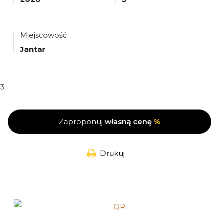
Miejscowość
Jantar
3
Zaproponuj
własną cenę
%
Drukuj