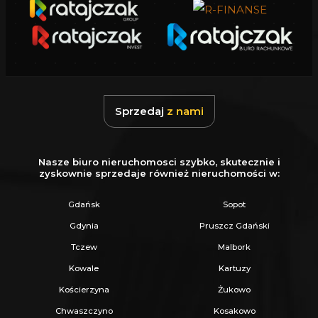
raporty
75% przychodów z najmu trafia
bezpośrednio do właściciela
Możliwość korzystania z domu w
dowolnym momencie
Sprzedaj
z nami
Przewidywany zwrot z inwestycji: ok. 11%
rocznie
Nasze biuro nieruchomosci szybko, skutecznie i
zyskownie sprzedaje również nieruchomości w:
Gdańsk
Sopot
Udogodnienia dla właścicieli i gości
Gdynia
Pruszcz Gdański
Tczew
Malbork
Planowana strefa SPA: basen, sauna,
Kowale
Kartuzy
jacuzzi
Kościerzyna
Żukowo
Plac zabaw, strefa grill, wypożyczalnia
Chwaszczyno
Kosakowo