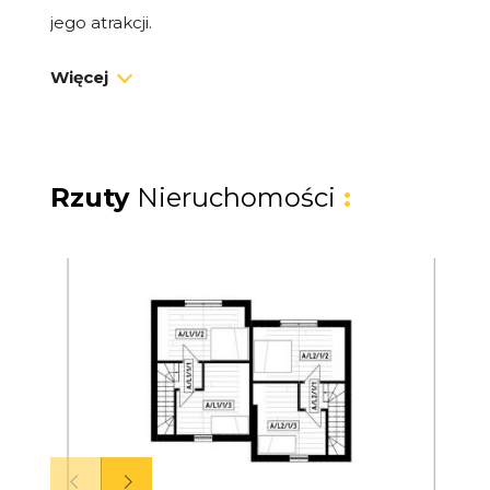
jego atrakcji.
Więcej
Dom premium 48 m² z ogrodem
Na sprzedaż dom typu bliźniak o powierzchni
48 m², z prywatnym ogródkiem i miejscem
postojowym. To idealna przestrzeń zarówno
Rzuty
Nieruchomości
:
na własne wakacje i weekendy, jak i na
dochodowy wynajem.
Układ domu:
Salon z aneksem kuchennym i wyjściem
na taras
2 sypialnie
Łazienka z prysznicem