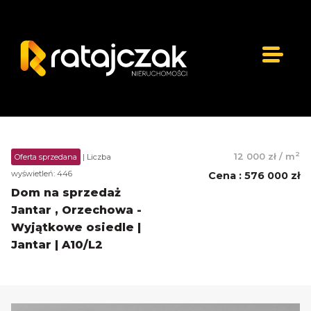
2
12 000 zł
/
m
Oferta sprzedana
| Liczba
wyświetleń: 446
Cena
:
576 000 zł
Dom na sprzedaż
Jantar , Orzechowa -
Wyjątkowe osiedle |
Jantar | A10/L2