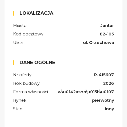
LOKALIZACJA
Miasto
Jantar
Kod pocztowy
82-103
Ulica
ul. Orzechowa
DANE OGÓLNE
Nr oferty
R-415607
Rok budowy
2026
Forma własności
w\u0142asno\u015b\u0107
Rynek
pierwotny
Stan
inny