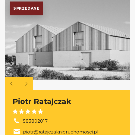
SPRZEDANE
Piotr Ratajczak
583802017
piotr@ratajczaknieruchomosci.pl