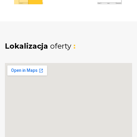
Przestronny taras z meblami ogrodowymi
Prywatny ogródek i własne miejsce
parkingowe
Lokalizacja
oferty
:
Wykończenie „pod klucz”
Dla wygody przyszłych właścicieli istnieje
możliwość wykończenia domu w standardzie
4★ hotelowym - w cenie od 2699 zł/m². Do
wyboru są trzy style wnętrz: Sand, Sea lub
Forest. W pakiecie znajdują się m.in. w pełni
wyposażona kuchnia i łazienka, meble,
tekstylia oraz grill - dom gotowy do