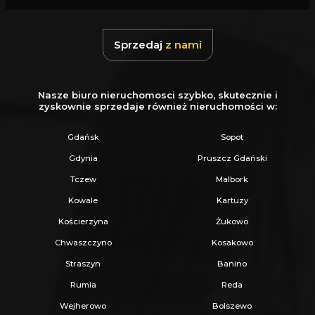
Z nami u Notariusza otrzymasz Ofertę
Specjalną.
Sprzedaj
z nami
Więcej podobnych ofert znajdziesz na naszej
stronie:
www.ratajczaknieruchomosci.pl
Nasze biuro nieruchomosci szybko, skutecznie i
zyskownie sprzedaje również nieruchomości w:
Gdańsk
Sopot
Gdynia
Pruszcz Gdański
Tczew
Malbork
Kowale
Kartuzy
Kościerzyna
Żukowo
Chwaszczyno
Kosakowo
Straszyn
Banino
Rumia
Reda
Wejherowo
Bolszewo