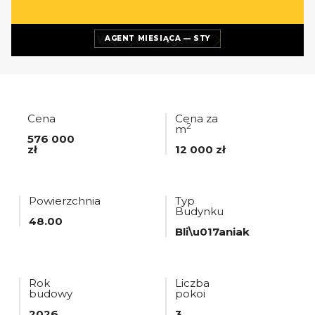
Więcej ofert
agenta
AGENT MIESIĄCA — STY
Cena
Cena za
2
m
576 000
zł
12 000 zł
Powierzchnia
Typ
Budynku
48.00
Bli\u017aniak
Rok
Liczba
budowy
pokoi
2026
3