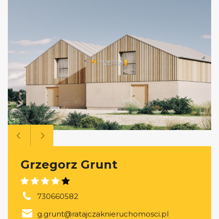
Grzegorz Grunt
730660582
g.grunt@ratajczaknieruchomosci.pl