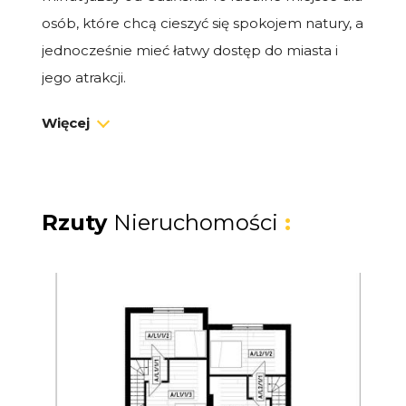
osób, które chcą cieszyć się spokojem natury, a
jednocześnie mieć łatwy dostęp do miasta i
jego atrakcji.
Więcej
Dom premium 48 m² z ogrodem
Na sprzedaż dom typu bliźniak o powierzchni
48 m², z prywatnym ogródkiem i miejscem
postojowym. To idealna przestrzeń zarówno
Rzuty
Nieruchomości
:
na własne wakacje i weekendy, jak i na
dochodowy wynajem.
Układ domu:
Salon z aneksem kuchennym i wyjściem
na taras