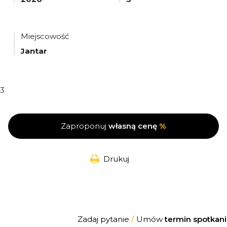
Miejscowość
Jantar
3
Zaproponuj
własną cenę
%
Drukuj
Zadaj pytanie
/
Umów
termin spotkani