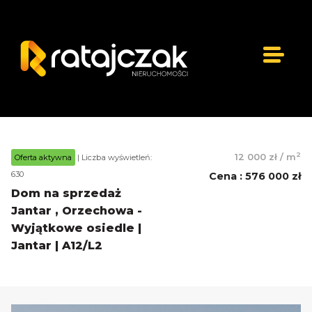
2
12 000 zł
/
m
Oferta aktywna
| Liczba wyświetleń:
630
Cena
:
576 000 zł
Dom na sprzedaż
Jantar , Orzechowa -
Wyjątkowe osiedle |
Jantar | A12/L2