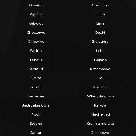
Gowino
Gościcino
Kąpino
Luzino
Kębłowo
Linia
Choczewo
Dębki
Gniewino
Białogóra
Sasino
Łeba
Lębork
Bojano
Szemud
Przodkowo
Kielno
Hel
Jurata
Kuźnica
Jastarnia
Władysławowo
Jastrzebia Góra
Karwia
Puck
Mechelinki
Stegna
Krynica morska
Jantar
Juszkowo