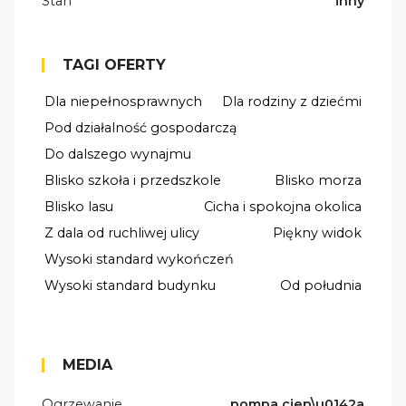
Stan
inny
TAGI OFERTY
Dla niepełnosprawnych
Dla rodziny z dziećmi
Pod działalność gospodarczą
Do dalszego wynajmu
Blisko szkoła i przedszkole
Blisko morza
Blisko lasu
Cicha i spokojna okolica
Z dala od ruchliwej ulicy
Piękny widok
Wysoki standard wykończeń
Wysoki standard budynku
Od południa
MEDIA
Ogrzewanie
pompa ciep\u0142a