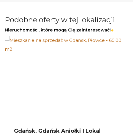
premium
Dochód pasywny przez cały rok
Podobne oferty w tej lokalizacji
Nieruchomości, które mogą Cię zainteresować!
Informacje dodatkowe
Planowany termin realizacji: II kwartał 2026
Dostępne również większe domy - do 75 m²
_
KUP Z NAMI - NAJKORZYSTNIEJ,
NAJSZYBCIEJ I BEZPIECZNIE!
Jeżeli zainteresowało Cię powyższe ogłoszenie
to:
Gdańsk, Gdańsk Aniołki | Lokal