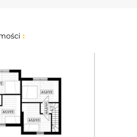
mości
: