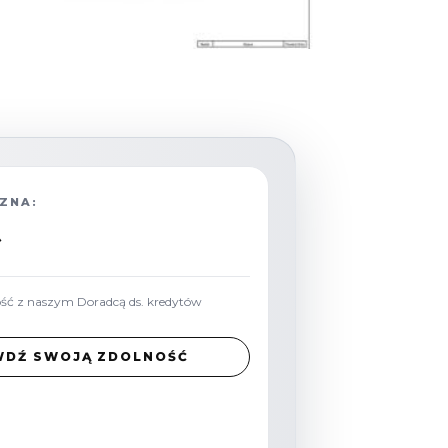
ZNA:
ość z naszym Doradcą ds. kredytów
WDŹ SWOJĄ ZDOLNOŚĆ