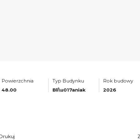
Powierzchnia
Typ Budynku
Rok budowy
48.00
Bli\u017aniak
2026
Drukuj