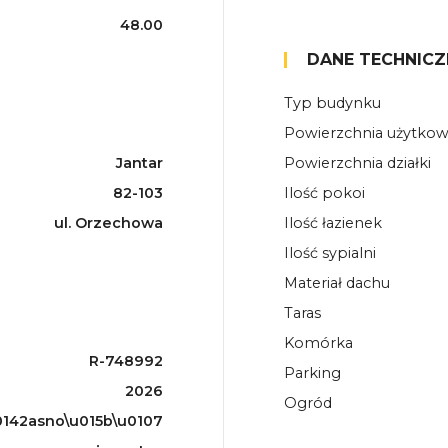
48.00
DANE TECHNICZ
Typ budynku
Powierzchnia użytko
Jantar
Powierzchnia działki
82-103
Ilość pokoi
ul. Orzechowa
Ilość łazienek
Ilość sypialni
Materiał dachu
Taras
Komórka
R-748992
Parking
2026
Ogród
142asno\u015b\u0107