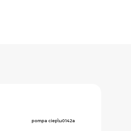
pompa ciep\u0142a