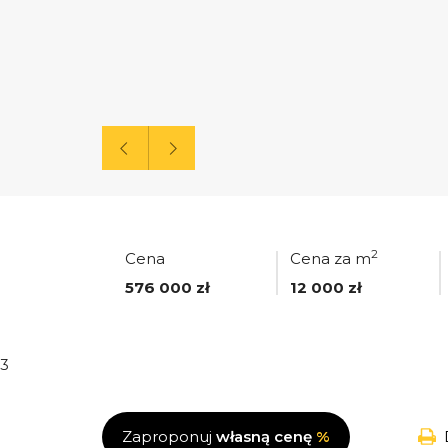
2
Cena
Cena za m
576 000 zł
12 000 zł
3
Zaproponuj
własną cenę
%