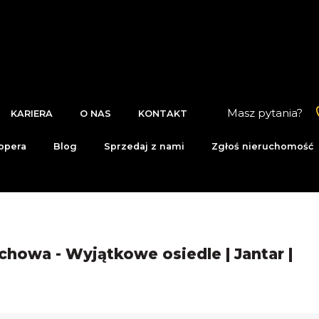
Masz pytania?
KARIERA
O NAS
KONTAKT
opera
Blog
Sprzedaj z nami
Zgłoś nieruchomość
chowa - Wyjątkowe osiedle | Jantar |