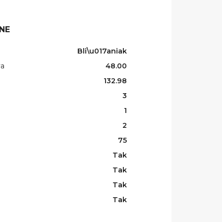
NE
Bli\u017aniak
wa
48.00
132.98
3
1
2
75
Tak
Tak
Tak
Tak