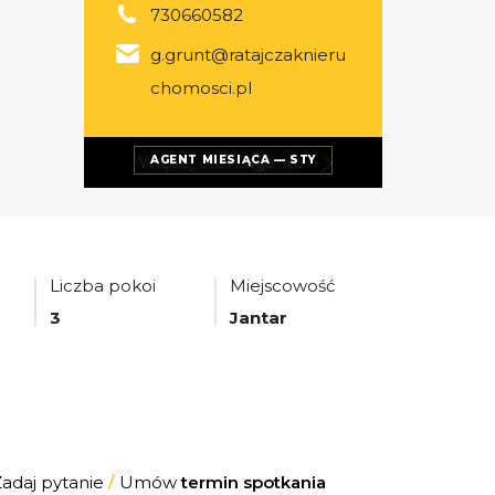
730660582
g.grunt@ratajczaknieru
chomosci.pl
Więcej ofert
agenta
AGENT MIESIĄCA — STY
Liczba pokoi
Miejscowość
3
Jantar
Zadaj pytanie
/
Umów
termin spotkania