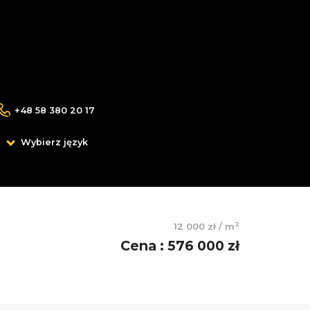
+48 58 380 20 17
Wybierz język
2
12 000 zł
/
m
Cena
:
576 000 zł