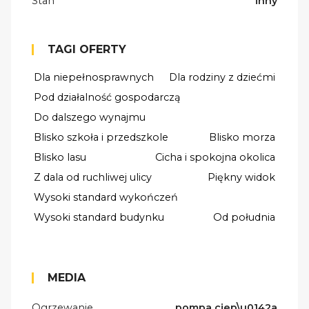
Stan
inny
TAGI OFERTY
Dla niepełnosprawnych
Dla rodziny z dziećmi
Pod działalność gospodarczą
Do dalszego wynajmu
Blisko szkoła i przedszkole
Blisko morza
Blisko lasu
Cicha i spokojna okolica
Z dala od ruchliwej ulicy
Piękny widok
Wysoki standard wykończeń
Wysoki standard budynku
Od południa
MEDIA
Ogrzewanie
pompa ciep\u0142a