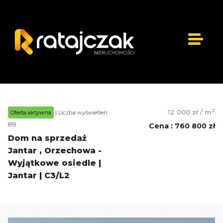
2
12 000 zł
/
m
Oferta aktywna
| Liczba wyświetleń:
819
Cena
:
760 800 zł
Dom na sprzedaż
Jantar , Orzechowa -
Wyjątkowe osiedle |
Jantar | C3/L2