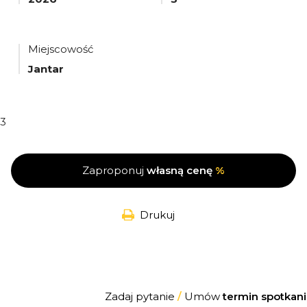
Miejscowość
Jantar
3
Zaproponuj
własną cenę
%
Drukuj
Zadaj pytanie
/
Umów
termin spotkani