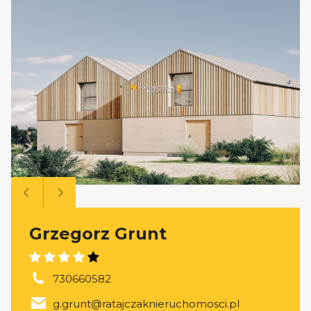
Grzegorz Grunt
730660582
g.grunt@ratajczaknieruchomosci.pl