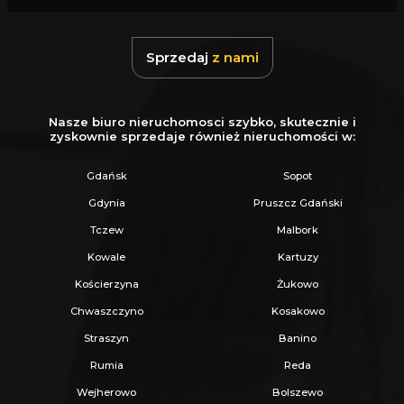
Z nami u Notariusza otrzymasz Ofertę
Specjalną.
Sprzedaj
z nami
Więcej podobnych ofert znajdziesz na naszej
stronie:
www.ratajczaknieruchomosci.pl
Nasze biuro nieruchomosci szybko, skutecznie i
zyskownie sprzedaje również nieruchomości w:
Gdańsk
Sopot
Gdynia
Pruszcz Gdański
Tczew
Malbork
Kowale
Kartuzy
Kościerzyna
Żukowo
Chwaszczyno
Kosakowo
Straszyn
Banino
Rumia
Reda
Wejherowo
Bolszewo