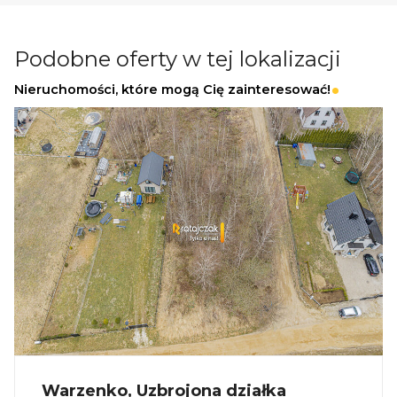
premium
Dochód pasywny przez cały rok
Podobne oferty w tej lokalizacji
Nieruchomości, które mogą Cię zainteresować!
Informacje dodatkowe
Planowany termin realizacji: II kwartał 2026
Dostępne również większe domy - do 75 m²
_
KUP Z NAMI - NAJKORZYSTNIEJ,
NAJSZYBCIEJ I BEZPIECZNIE!
Jeżeli zainteresowało Cię powyższe ogłoszenie
to:
Warzenko, Uzbrojona działka