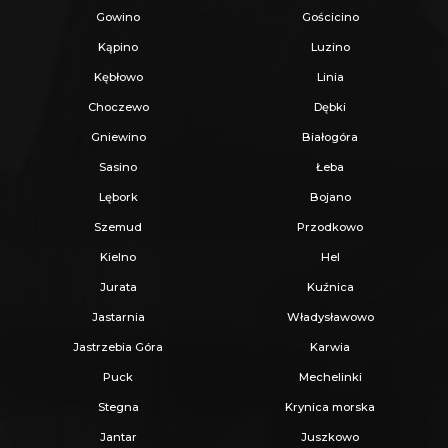
Gowino
Gościcino
Kąpino
Luzino
Kębłowo
Linia
Choczewo
Dębki
Gniewino
Białogóra
Sasino
Łeba
Lębork
Bojano
Szemud
Przodkowo
Kielno
Hel
Jurata
Kuźnica
Jastarnia
Władysławowo
Jastrzebia Góra
Karwia
Puck
Mechelinki
Stegna
Krynica morska
Jantar
Juszkowo