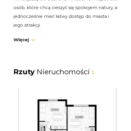
osób, które chcą cieszyć się spokojem natury, a
jednocześnie mieć łatwy dostęp do miasta i
jego atrakcji.
Więcej
Dom premium 63,4 m² z ogrodem
Na sprzedaż dom typu bliźniak o powierzchni
63,4 m², z prywatnym ogródkiem i miejscem
postojowym. To idealna przestrzeń zarówno
Rzuty
Nieruchomości
:
na własne wakacje i weekendy, jak i na
dochodowy wynajem.
Układ domu:
Salon z aneksem kuchennym i wyjściem
na taras