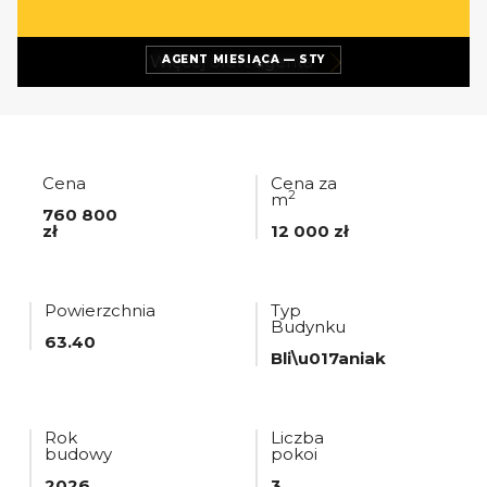
Więcej ofert
agenta
AGENT MIESIĄCA — STY
Cena
Cena za
2
m
760 800
zł
12 000 zł
Powierzchnia
Typ
Budynku
63.40
Bli\u017aniak
Rok
Liczba
budowy
pokoi
2026
3