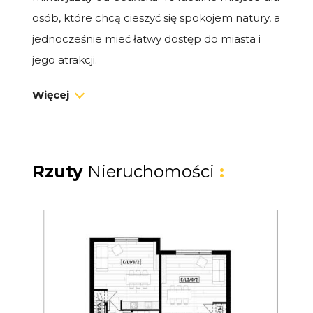
osób, które chcą cieszyć się spokojem natury, a
jednocześnie mieć łatwy dostęp do miasta i
jego atrakcji.
Więcej
Dom premium 64,6 m² z ogrodem
Na sprzedaż dom typu bliźniak o powierzchni
64,6 m², z prywatnym ogródkiem i miejscem
postojowym. To idealna przestrzeń zarówno
Rzuty
Nieruchomości
:
na własne wakacje i weekendy, jak i na
dochodowy wynajem.
Układ domu:
Salon z aneksem kuchennym i wyjściem
na taras