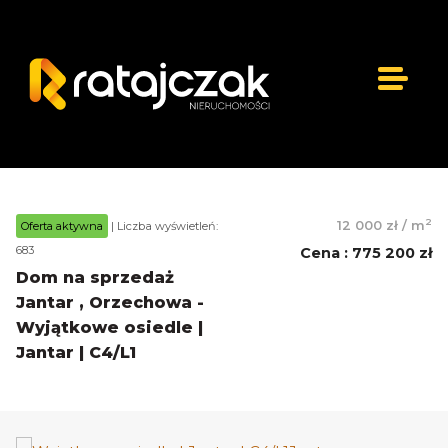
2
12 000 zł
/
m
Oferta aktywna
| Liczba wyświetleń:
683
Cena
:
775 200 zł
Dom na sprzedaż
Jantar , Orzechowa -
Wyjątkowe osiedle |
Jantar | C4/L1