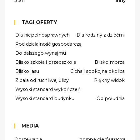
Stan
inny
TAGI OFERTY
Dla niepełnosprawnych
Dla rodziny z dziećmi
Pod działalność gospodarczą
Do dalszego wynajmu
Blisko szkoła i przedszkole
Blisko morza
Blisko lasu
Cicha i spokojna okolica
Z dala od ruchliwej ulicy
Piękny widok
Wysoki standard wykończeń
Wysoki standard budynku
Od południa
MEDIA
Ogrzewanie
pompa ciep\u0142a