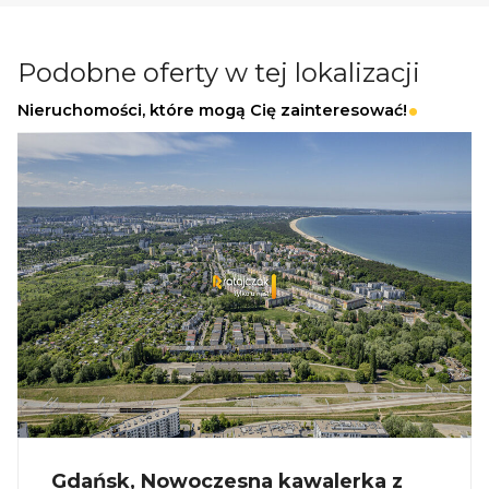
premium
Dochód pasywny przez cały rok
Podobne oferty w tej lokalizacji
Nieruchomości, które mogą Cię zainteresować!
Informacje dodatkowe
Planowany termin realizacji: II kwartał 2026
Dostępne również większe domy - do 75 m²
_
KUP Z NAMI - NAJKORZYSTNIEJ,
NAJSZYBCIEJ I BEZPIECZNIE!
Jeżeli zainteresowało Cię powyższe ogłoszenie
to:
Gdańsk, Nowoczesna kawalerka z