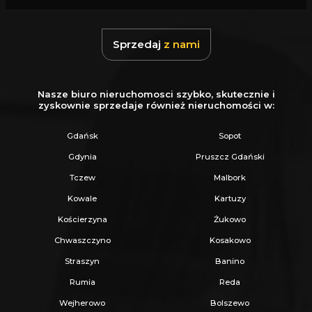
Z nami u Notariusza otrzymasz Ofertę
Specjalną.
Sprzedaj
z nami
Więcej podobnych ofert znajdziesz na naszej
stronie:
www.ratajczaknieruchomosci.pl
Nasze biuro nieruchomosci szybko, skutecznie i
zyskownie sprzedaje również nieruchomości w:
Gdańsk
Sopot
Gdynia
Pruszcz Gdański
Tczew
Malbork
Kowale
Kartuzy
Kościerzyna
Żukowo
Chwaszczyno
Kosakowo
Straszyn
Banino
Rumia
Reda
Wejherowo
Bolszewo