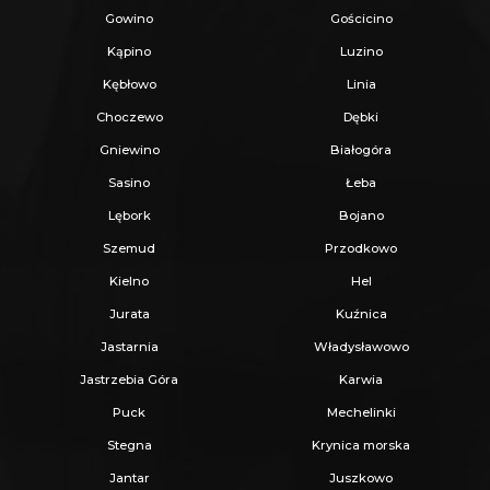
Gowino
Gościcino
Kąpino
Luzino
Kębłowo
Linia
Choczewo
Dębki
Gniewino
Białogóra
Sasino
Łeba
Lębork
Bojano
Szemud
Przodkowo
Kielno
Hel
Jurata
Kuźnica
Jastarnia
Władysławowo
Jastrzebia Góra
Karwia
Puck
Mechelinki
Stegna
Krynica morska
Jantar
Juszkowo