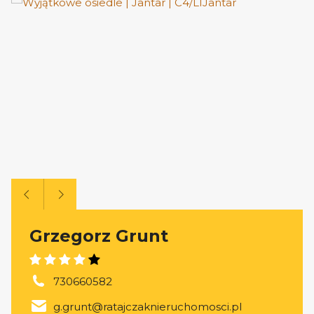
Grzegorz Grunt
730660582
g.grunt@ratajczaknieruchomosci.pl