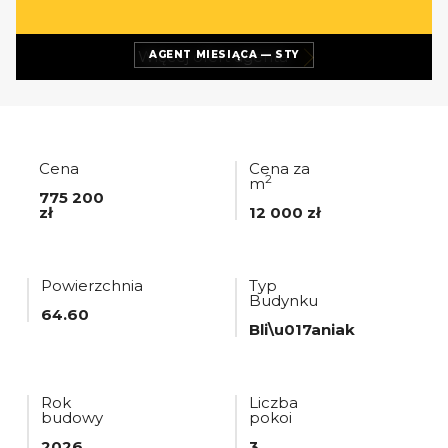
Więcej ofert
agenta
AGENT MIESIĄCA — STY
Cena
Cena za
2
m
775 200
zł
12 000 zł
Powierzchnia
Typ
Budynku
64.60
Bli\u017aniak
Rok
Liczba
budowy
pokoi
2026
3