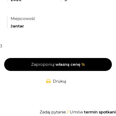
Miejscowość
Jantar
3
Zaproponuj
własną cenę
%
Drukuj
Zadaj pytanie
/
Umów
termin spotkani