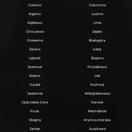
Gowino
Gościcino
Kąpino
Luzino
Kębłowo
Linia
Choczewo
Dębki
Gniewino
Białogóra
Sasino
Łeba
Lębork
Bojano
Szemud
Przodkowo
Kielno
Hel
Jurata
Kuźnica
Jastarnia
Władysławowo
Jastrzebia Góra
Karwia
Puck
Mechelinki
Stegna
Krynica morska
Jantar
Juszkowo