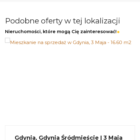
premium
Dochód pasywny przez cały rok
Podobne oferty w tej lokalizacji
Nieruchomości, które mogą Cię zainteresować!
Informacje dodatkowe
Planowany termin realizacji: II kwartał 2026
Dostępne również większe domy - do 75 m²
_
KUP Z NAMI - NAJKORZYSTNIEJ,
NAJSZYBCIEJ I BEZPIECZNIE!
Jeżeli zainteresowało Cię powyższe ogłoszenie
to:
Gdynia, Gdynia Śródmieście | 3 Maja