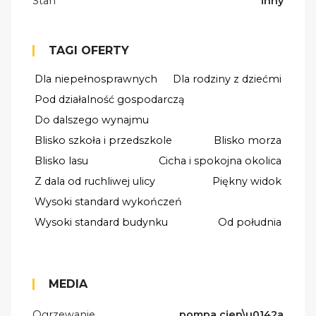
Stan
inny
TAGI OFERTY
Dla niepełnosprawnych
Dla rodziny z dziećmi
Pod działalność gospodarczą
Do dalszego wynajmu
Blisko szkoła i przedszkole
Blisko morza
Blisko lasu
Cicha i spokojna okolica
Z dala od ruchliwej ulicy
Piękny widok
Wysoki standard wykończeń
Wysoki standard budynku
Od południa
MEDIA
Ogrzewanie
pompa ciep\u0142a