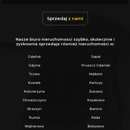
Z nami u Notariusza otrzymasz Ofertę
Specjalną.
Sprzedaj
z nami
Więcej podobnych ofert znajdziesz na naszej
stronie:
www.ratajczaknieruchomosci.pl
Nasze biuro nieruchomosci szybko, skutecznie i
zyskownie sprzedaje również nieruchomości w:
Gdańsk
Sopot
Gdynia
Pruszcz Gdański
Tczew
Malbork
Kowale
Kartuzy
Kościerzyna
Żukowo
Chwaszczyno
Kosakowo
Straszyn
Banino
Rumia
Reda
Wejherowo
Bolszewo