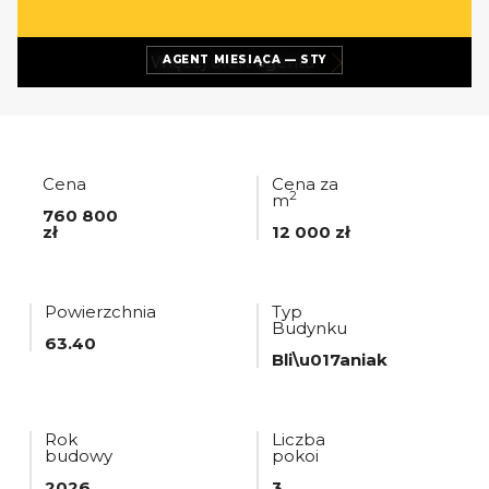
Więcej ofert
agenta
AGENT MIESIĄCA — STY
Cena
Cena za
2
m
760 800
zł
12 000 zł
Powierzchnia
Typ
Budynku
63.40
Bli\u017aniak
Rok
Liczba
budowy
pokoi
2026
3