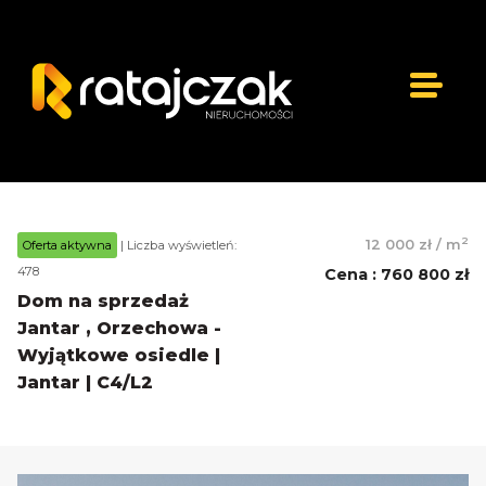
2
12 000 zł
/
m
Oferta aktywna
| Liczba wyświetleń:
478
Cena
:
760 800 zł
Dom na sprzedaż
Jantar , Orzechowa -
Wyjątkowe osiedle |
Jantar | C4/L2