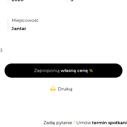
Miejscowość
Jantar
3
Zaproponuj
własną cenę
%
Drukuj
Zadaj pytanie
/
Umów
termin spotkani