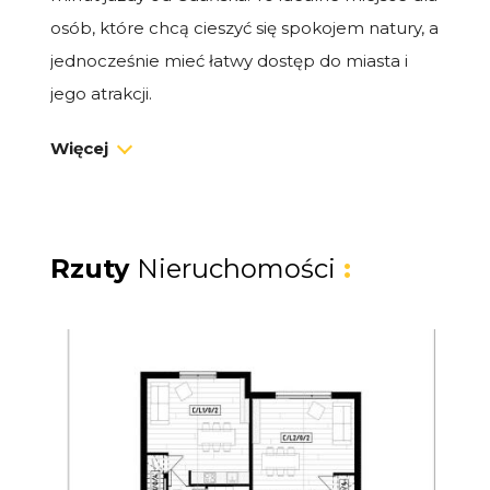
osób, które chcą cieszyć się spokojem natury, a
jednocześnie mieć łatwy dostęp do miasta i
jego atrakcji.
Więcej
Dom premium 63,4 m² z ogrodem
Na sprzedaż dom typu bliźniak o powierzchni
63,4 m², z prywatnym ogródkiem i miejscem
postojowym. To idealna przestrzeń zarówno
Rzuty
Nieruchomości
:
na własne wakacje i weekendy, jak i na
dochodowy wynajem.
Układ domu:
Salon z aneksem kuchennym i wyjściem
na taras