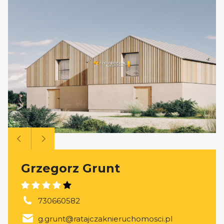
Grzegorz Grunt
730660582
g.grunt@ratajczaknieruchomosci.pl