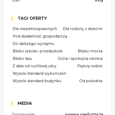
Stan
inny
TAGI OFERTY
Dla niepełnosprawnych
Dla rodziny z dziećmi
Pod działalność gospodarczą
Do dalszego wynajmu
Blisko szkoła i przedszkole
Blisko morza
Blisko lasu
Cicha i spokojna okolica
Z dala od ruchliwej ulicy
Piękny widok
Wysoki standard wykończeń
Wysoki standard budynku
Od południa
MEDIA
Ogrzewanie
pompa ciep\u0142a