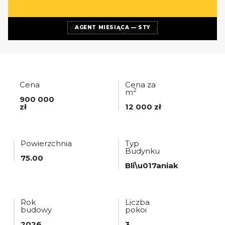
Więcej ofert
agenta
AGENT MIESIĄCA — STY
Cena
Cena za
2
m
900 000
zł
12 000 zł
Powierzchnia
Typ
Budynku
75.00
Bli\u017aniak
Rok
Liczba
budowy
pokoi
2026
3