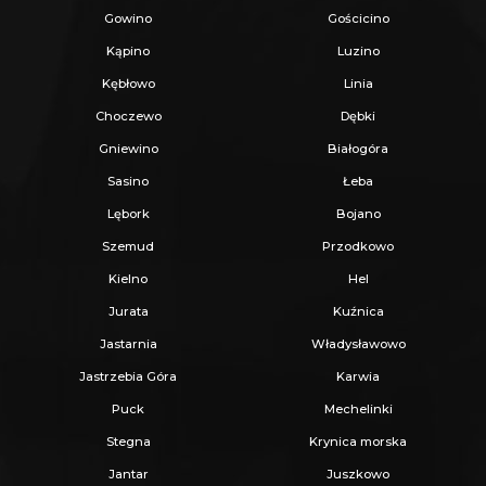
Gowino
Gościcino
Kąpino
Luzino
Kębłowo
Linia
Choczewo
Dębki
Gniewino
Białogóra
Sasino
Łeba
Lębork
Bojano
Szemud
Przodkowo
Kielno
Hel
Jurata
Kuźnica
Jastarnia
Władysławowo
Jastrzebia Góra
Karwia
Puck
Mechelinki
Stegna
Krynica morska
Jantar
Juszkowo