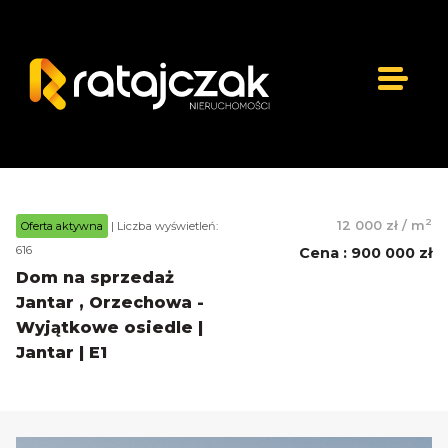
2
12 000 zł
/
m
Oferta aktywna
| Liczba wyświetleń:
616
Cena
:
900 000 zł
Dom na sprzedaż
Jantar , Orzechowa -
Wyjątkowe osiedle |
Jantar | E1