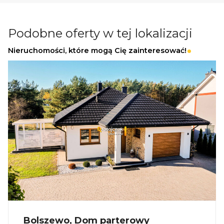
premium
Dochód pasywny przez cały rok
Podobne oferty w tej lokalizacji
Nieruchomości, które mogą Cię zainteresować!
Informacje dodatkowe
Planowany termin realizacji: II kwartał 2026
Dostępne również większe domy - do 75 m²
_
KUP Z NAMI - NAJKORZYSTNIEJ,
NAJSZYBCIEJ I BEZPIECZNIE!
Jeżeli zainteresowało Cię powyższe ogłoszenie
to:
Bolszewo, Dom parterowy