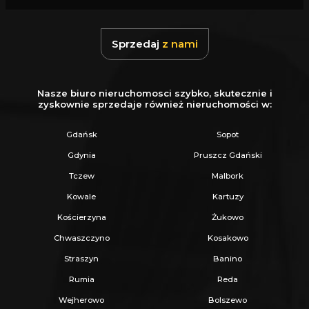
Z nami u Notariusza otrzymasz Ofertę
Specjalną.
Sprzedaj
z nami
Więcej podobnych ofert znajdziesz na naszej
stronie:
www.ratajczaknieruchomosci.pl
Nasze biuro nieruchomosci szybko, skutecznie i
zyskownie sprzedaje również nieruchomości w:
Gdańsk
Sopot
Gdynia
Pruszcz Gdański
Tczew
Malbork
Kowale
Kartuzy
Kościerzyna
Żukowo
Chwaszczyno
Kosakowo
Straszyn
Banino
Rumia
Reda
Wejherowo
Bolszewo