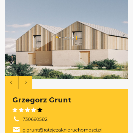
Grzegorz Grunt
730660582
g.grunt@ratajczaknieruchomosci.pl