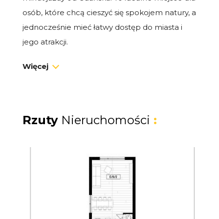
osób, które chcą cieszyć się spokojem natury, a
jednocześnie mieć łatwy dostęp do miasta i
jego atrakcji.
Więcej
Dom premium 75 m² z ogrodem
Na sprzedaż dom typu bliźniak o powierzchni
75 m², z prywatnym ogródkiem i miejscem
postojowym. To idealna przestrzeń zarówno
Rzuty
Nieruchomości
:
na własne wakacje i weekendy, jak i na
dochodowy wynajem.
Układ domu:
Salon z aneksem kuchennym i wyjściem
na taras