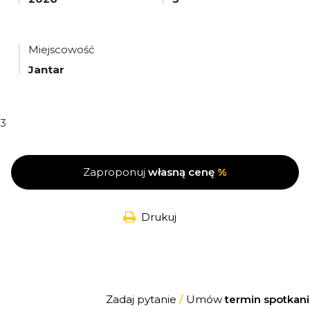
Miejscowość
Jantar
3
Zaproponuj
własną cenę
%
Drukuj
Zadaj pytanie
/
Umów
termin spotkani