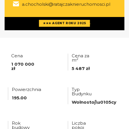
a.chocholski@ratajczaknieruchomosci.pl
Więcej ofert
agenta
★★★ AGENT ROKU 2025
Cena
Cena za
2
m
1 070 000
zł
5 487 zł
Powierzchnia
Typ
Budynku
195.00
Wolnostoj\u0105cy
Rok
Liczba
budowy
pokoi