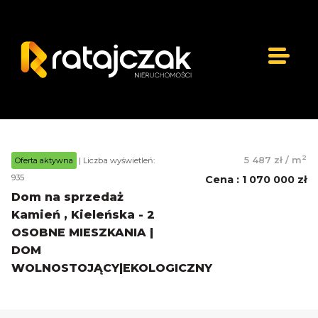
2
5 487 zł
/
m
Oferta aktywna
| Liczba wyświetleń:
935
Cena
:
1 070 000 zł
Dom na sprzedaż
Kamień , Kieleńska - 2
OSOBNE MIESZKANIA |
DOM
WOLNOSTOJĄCY|EKOLOGICZNY