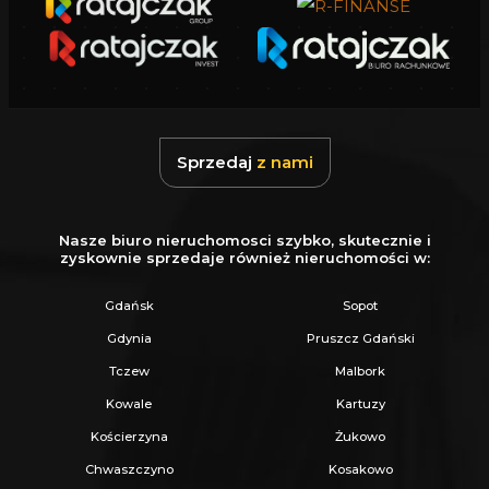
płotem
), dojazd wygodną
drogą asfaltową
.
LOKALIZACJA:
100 m
- ściana lasu
300 m
- Jezioro Kamień
Sprzedaj
z nami
3 km
- Kielno (szkoła, sklepy, restauracje,
punkty usługowe)
ok. 30 min
- Gdańsk i Gdynia (
szybkie
Nasze biuro nieruchomosci szybko, skutecznie i
zyskownie sprzedaje również nieruchomości w:
połączenie Trasą Kaszubską
)
Gdańsk
Sopot
Zadzwoń i umów się na prezentację
Gdynia
Pruszcz Gdański
Tczew
Malbork
```
Kowale
Kartuzy
Kościerzyna
Żukowo
_
Chwaszczyno
Kosakowo
KUP Z NAMI - NAJKORZYSTNIEJ,