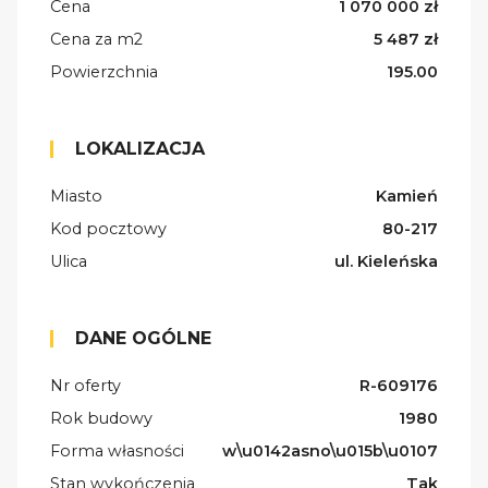
Cena
1 070 000 zł
Cena za m2
5 487 zł
Powierzchnia
195.00
LOKALIZACJA
Miasto
Kamień
Kod pocztowy
80-217
Ulica
ul. Kieleńska
DANE OGÓLNE
Nr oferty
R-609176
Rok budowy
1980
Forma własności
w\u0142asno\u015b\u0107
Stan wykończenia
Tak