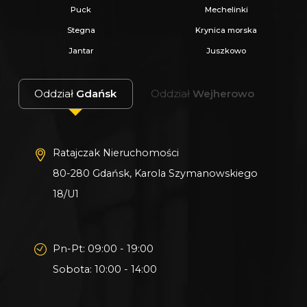
Puck
Mechelinki
Zapewniamy fachowe doradztwo przy zakupie
Stegna
Krynica morska
pod inwestycję.
Jantar
Juszkowo
Wszystkie nasze transakcje są objęte
ubezpieczeniem OC w PZU.
Oddział
Gdańsk
Oddział
Wejherowo
Z nami u Notariusza otrzymasz Ofertę
Specjalną.
Ratajczak Nieruchomości
Więcej podobnych ofert znajdziesz na naszej
80-280 Gdańsk, Karola Szymanowskiego
stronie:
www.ratajczaknieruchomosci.pl
18/U1
Pn-Pt: 09:00 - 19:00
Sobota: 10:00 - 14:00