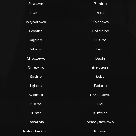
Straszyn
Banino
NAJSZYBCIEJ I BEZPIECZNIE!
Rumia
Reda
Wejherowo
Bolszewo
Jeżeli zainteresowało Cię powyższe ogłoszenie
Gowino
Gościcino
to:
Kąpino
Luzino
Kębłowo
Linia
- Zadzwoń pod wskazany nr tel.
Choczewo
Dębki
- Umów się na Prezentację,
Gniewino
Białogóra
- Przyjedź i Obejrzyj na żywo,
Sasino
Łeba
- Zaproponuj Swoją cenę prezentowanej
Lębork
Bojano
nieruchomości.
Szemud
Przodkowo
Kielno
Hel
Gwarantujemy bezpieczny zakup i najlepszą
Jurata
Kuźnica
CENĘ.
Jastarnia
Władysławowo
Oferujemy skuteczną i bezpłatną pomoc w
Jastrzebia Góra
Karwia
uzyskaniu kredytu.