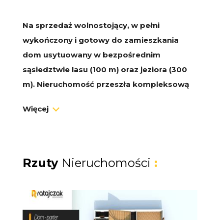
Na sprzedaż wolnostojący, w pełni
wykończony i gotowy do zamieszkania
dom usytuowany w bezpośrednim
sąsiedztwie lasu (100 m) oraz jeziora (300
m). Nieruchomość przeszła kompleksową
modernizację, łącząc solidną tradycyjną
Więcej
konstrukcję z nowoczesnymi,
energooszczędnymi rozwiązaniami.
Dzięki dwóm osobnym mieszkaniom
Rzuty
Nieruchomości
:
nieruchomość doskonale sprawdzi się jako
dom dwupokoleniowy lub gotowa
inwestycja pod wynajem krótko- bądź
długoterminowy (obiekt z sukcesem