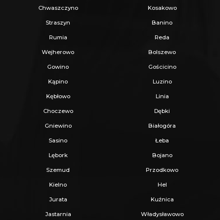
Chwaszczyno
Kosakowo
- instalacje
elektryczne i hydrauliczne
w pełni
Straszyn
Banino
poprowadzone.
Rumia
Reda
Wejherowo
Bolszewo
Zastosowano materiały wysokiej jakości,
Gowino
Gościcino
co zaprocentuje w jakości użytkowania i
Kąpino
Luzino
trwałości.
Kębłowo
Linia
Choczewo
Dębki
Działka uporządkowana, ogrodzona z 3
Gniewino
Białogóra
stron, wykonane ciągi piesze i podjazd z
Sasino
Łeba
kostki.
Lębork
Bojano
Szemud
Przodkowo
Sprzedaż przez dewelopera -
kupujący
Kielno
Hel
zwolniony z podatku PCC 2%.
Jurata
Kuźnica
Jastarnia
Władysławowo
Sprzedaż prowadzi biuro nieruchomości