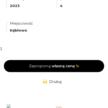
2023
4
Miejscowość
Kębłowo
3
Zaproponuj
własną cenę
%
Drukuj