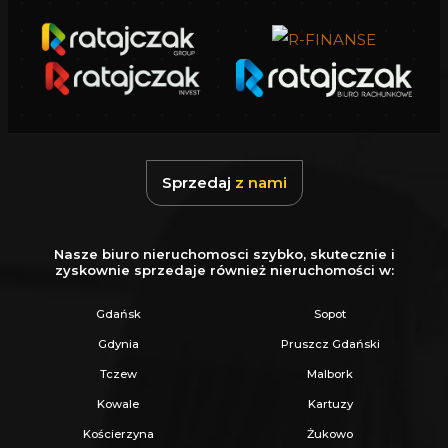
- okna
PCV 7-komorowe, 3- szybowe,
- dach pokryty
dachówką cementową,
- instalacja
CO wraz z uruchomionym piecem
gazowym dwu funkcyjnym,
- rozprowadzone ogrzewanie
podłogowe na
obu poziomach,
Sprzedaj
z nami
- ściany zewnętrzne wzniesione z
POROTHERM-u,
który spełnia wysokie
Nasze biuro nieruchomosci szybko, skutecznie i
wymagania izolacyjności termicznej,
zyskownie sprzedaje również nieruchomości w:
- ściany wewnętrzne pokryte tynkiem
Gdańsk
Sopot
gipsowym,
Gdynia
Pruszcz Gdański
- izolacje
termiczne, paroizolacyjne i
Tczew
Malbork
wiatroizolacyjne,
Kowale
Kartuzy
- elewacja w odcieniach bieli i szarości,
Kościerzyna
Żukowo
- rynny, parapety zewnętrzne,