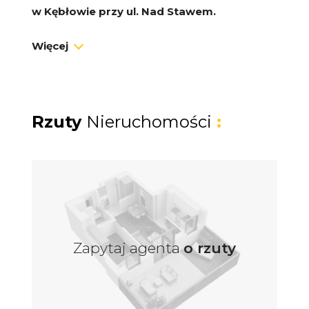
w
Kębłowie przy ul. Nad Stawem.
Więcej
Szybki termin wydania -październik 2023
Inwestycja znajduje się w malowniczej i
spokojnej okolicy, w otoczeniu pięknych
Rzuty
Nieruchomości
:
terenów zielonych,
a jednocześnie dzięki
niedalekiej odległości
trasy S6
, będziemy
mogli szybko dostać się do Trójmiasta.
Kębłowo to prężnie rozwijająca się
miejscowość, w której znajdziemy
szkołę,
sklepy, przychodnię oraz pozostałe
Zapytaj agenta
o rzuty
zaplecze handlowo-usługowe.
Do użytku każdego z właścicieli przynależeć