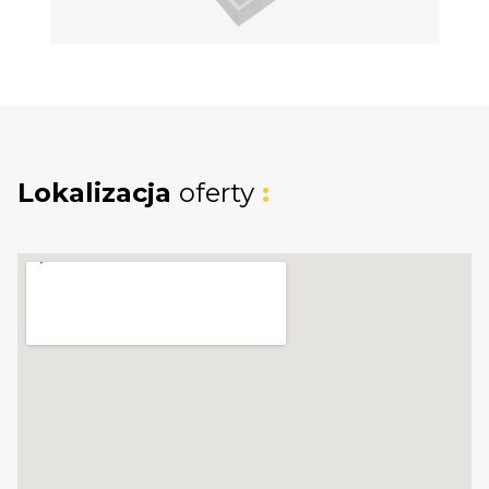
będzie
działka o powierzchni ok. 205 m2.
OPIS LOKALU:
Na powierzchnię domu
94,49m2
składają się:
Lokalizacja
oferty
:
Parter o łącznej powierzchni
48,25 m2
(ogrzewanie podłogowe) w tym:
-Pokój dzienny - 17,61 m2,
-Otwarta kuchnia z jadalnią - 11,1 m2,
-Hol - 6,24 m2,
-Łazienka - 6,15 m2,
-Wiatrołap - 4,03 m2,
-Schowek - 0,92 m2,
-Schody - 2,20 m2.