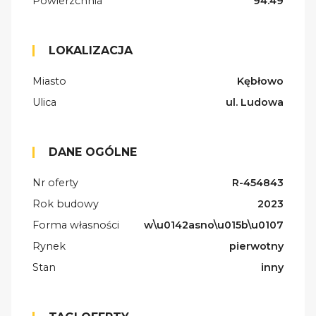
Powierzchnia
94.49
LOKALIZACJA
Miasto
Kębłowo
Ulica
ul. Ludowa
DANE OGÓLNE
Nr oferty
R-454843
Rok budowy
2023
Forma własności
w\u0142asno\u015b\u0107
Rynek
pierwotny
Stan
inny