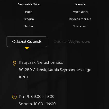
Jastrzebia Góra
Karwia
Ratajczak- oddział Wejherowo przy ul.
Puck
Mechelinki
Sobieskiego 326/6.
Stegna
Krynica morska
Jantar
Juszkowo
Oddział
Gdańsk
Oddział
Wejherowo
Ratajczak Nieruchomości
80-280 Gdańsk, Karola Szymanowskiego
18/U1
Pn-Pt: 09:00 - 19:00
Sobota: 10:00 - 14:00