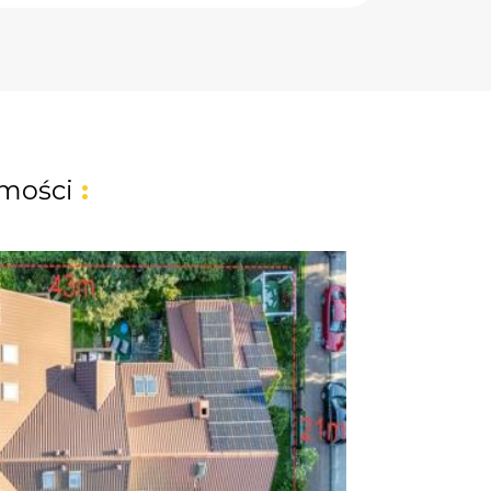
mości
: