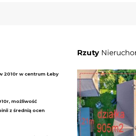
Rzuty
Nierucho
w 2010r w centrum Łeby
2010r, możliwość
nii z średnią ocen