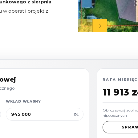
cunkowego z sierpnia
 w operat i projekt z
nego spaceru 360 !
ymi o
powierzchni
90m2
, powierzchni
towej
RATA MIESIĘC
y
1 250m3
,
tecznego
11 913 z
parteru do kalenicy, w
ienki, hol, 2
WKŁAD WŁASNY
wnia.
Budynek
Oblicz swoją zdoln
ZŁ
hipotecznych
yjny, w nowej części
 strychem, w skład
SPRA