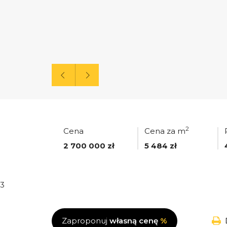
2
Cena
Cena za m
2 700 000 zł
5 484 zł
3
Zaproponuj
własną cenę
%