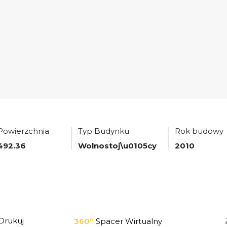
Powierzchnia
Typ Budynku
Rok budowy
492.36
Wolnostoj\u0105cy
2010
o
Drukuj
360
Spacer Wirtualny