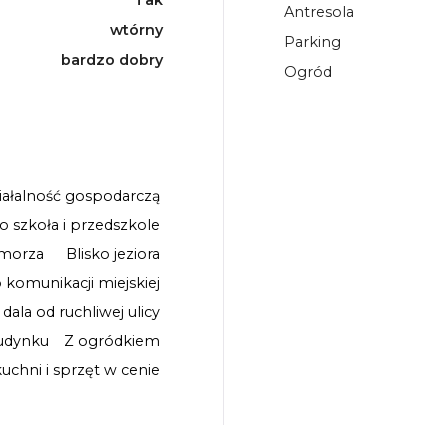
Tak
Antresola
wtórny
Parking
bardzo dobry
Ogród
iałalność gospodarczą
ko szkoła i przedszkole
 morza
Blisko jeziora
o komunikacji miejskiej
 dala od ruchliwej ulicy
udynku
Z ogródkiem
chni i sprzęt w cenie