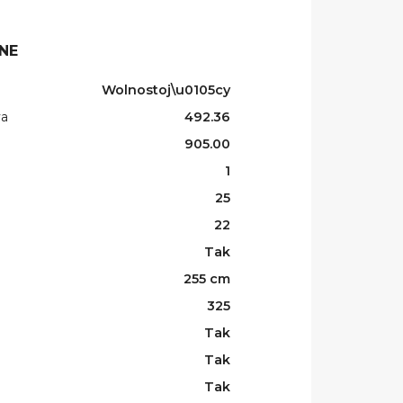
NE
Wolnostoj\u0105cy
wa
492.36
905.00
1
25
22
Tak
255 cm
325
Tak
Tak
Tak