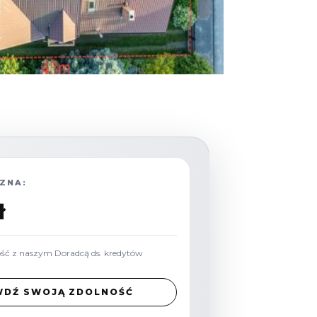
ZNA:
ł
ość z naszym Doradcą ds. kredytów
WDŹ SWOJĄ ZDOLNOŚĆ