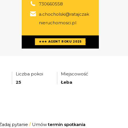
730660558
a.chocholski@ratajczak
nieruchomosci.pl
Więcej ofert
agenta
★★★ AGENT ROKU 2025
Liczba pokoi
Miejscowość
25
Łeba
Zadaj pytanie
/
Umów
termin spotkania