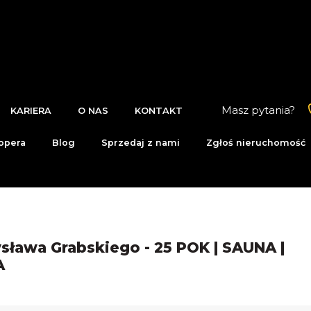
Masz pytania?
KARIERA
O NAS
KONTAKT
opera
Blog
Sprzedaj z nami
Zgłoś nieruchomość
sława Grabskiego - 25 POK | SAUNA |
A