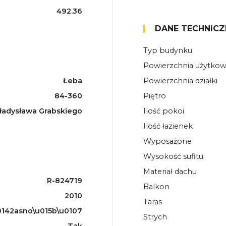
492.36
DANE TECHNICZ
Typ budynku
Powierzchnia użytko
Łeba
Powierzchnia działki
84-360
Piętro
Władysława Grabskiego
Ilość pokoi
Ilość łazienek
Wyposażone
Wysokość sufitu
Materiał dachu
R-824719
Balkon
2010
Taras
142asno\u015b\u0107
Strych