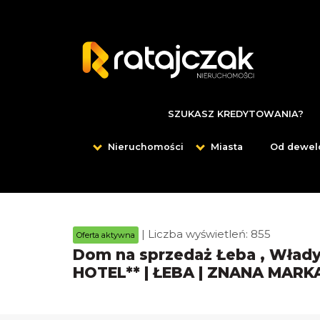
SZUKASZ KREDYTOWANIA?
Nieruchomości
Miasta
Od dewel
| Liczba wyświetleń: 855
Oferta aktywna
Dom na sprzedaż Łeba , Włady
HOTEL** | ŁEBA | ZNANA MARK