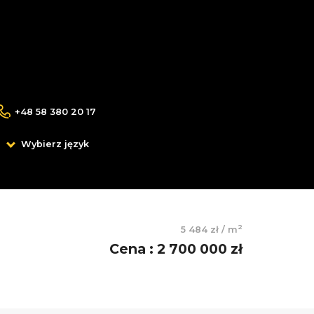
+48 58 380 20 17
Wybierz język
2
5 484 zł
/
m
Cena
:
2 700 000 zł