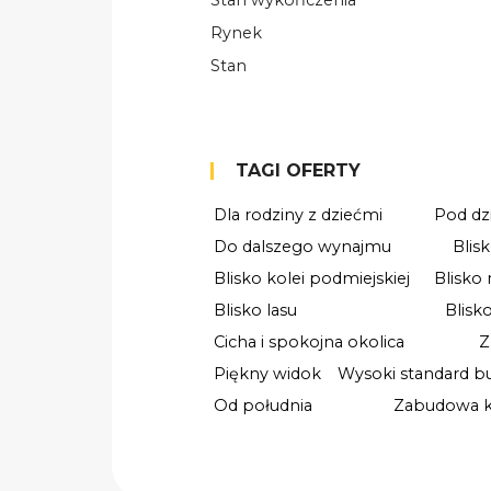
Stan wykończenia
Rynek
Stan
TAGI OFERTY
Dla rodziny z dziećmi
Pod dz
Do dalszego wynajmu
Blis
Blisko kolei podmiejskiej
Blisko
Blisko lasu
Blisk
Cicha i spokojna okolica
Z
Piękny widok
Wysoki standard b
Od południa
Zabudowa ku