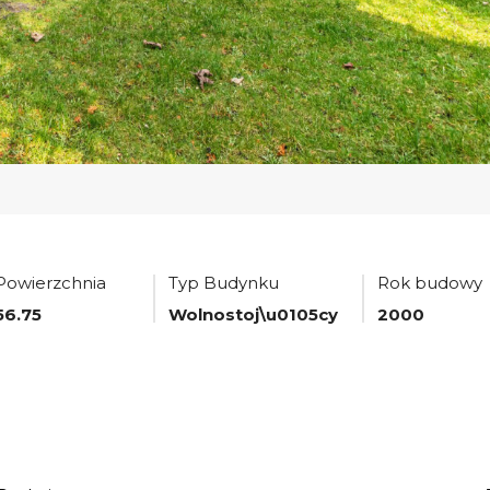
Powierzchnia
Typ Budynku
Rok budowy
56.75
Wolnostoj\u0105cy
2000