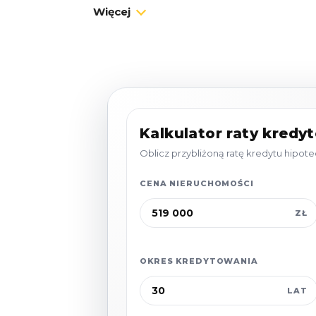
Więcej
- Parter: przestronny
salon
z aneksem
k
- Poddasze:
dwie sypialnie
, w tym jedna 
poranną kawę.
Na działce znajduje się również:
Kalkulator raty kredy
-
Drewniany domek
dla dzieci, idealny 
Oblicz przybliżoną ratę kredytu hipo
powietrzu.
-
Strefa grillowa
oraz
miejsce na ognis
CENA NIERUCHOMOŚCI
letnie wieczory.
ZŁ
-
Pomieszczenie gospodarcze
na rower
OKRES KREDYTOWANIA
Dlaczego warto?
LAT
1800 m do plaży - kilka minut spacerem