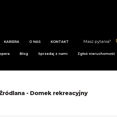
Masz pytania?
KARIERA
O NAS
KONTAKT
opera
Blog
Sprzedaj z nami
Zgłoś nieruchomość
Źródlana - Domek rekreacyjny