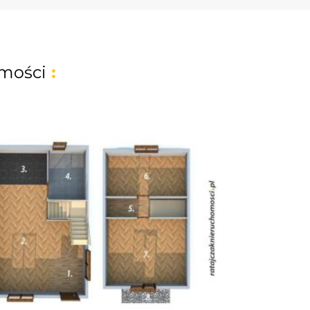
mości
: