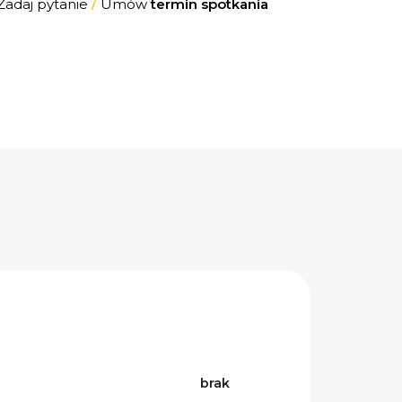
Zadaj pytanie
/
Umów
termin spotkania
brak