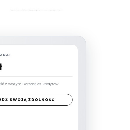
ZNA:
ł
ość z naszym Doradcą ds. kredytów
WDŹ SWOJĄ ZDOLNOŚĆ