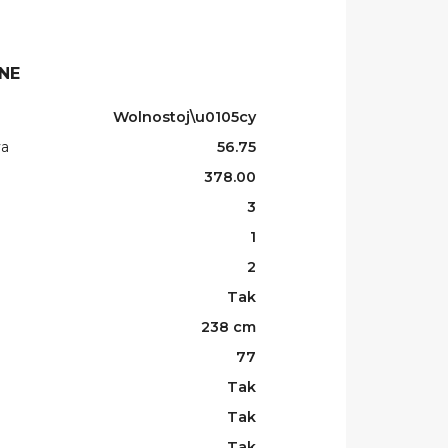
NE
Wolnostoj\u0105cy
wa
56.75
378.00
3
1
2
Tak
238 cm
77
Tak
Tak
Tak