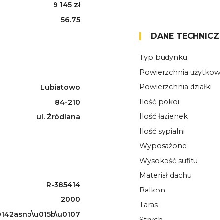
9 145 zł
56.75
DANE TECHNICZ
Typ budynku
Powierzchnia użytko
Powierzchnia działki
Lubiatowo
Ilość pokoi
84-210
Ilość łazienek
ul. Źródlana
Ilość sypialni
Wyposażone
Wysokość sufitu
Materiał dachu
R-385414
Balkon
2000
Taras
142asno\u015b\u0107
Strych