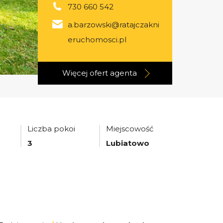
730 660 542
a.barzowski@ratajczakni
eruchomosci.pl
Więcej ofert
agenta
Liczba pokoi
Miejscowość
3
Lubiatowo