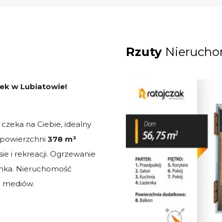
Rzuty
Nierucho
ek w Lubiatowie!
czeka na Ciebie, idealny
o powierzchni
378 m²
ie i rekreacji. Ogrzewanie
inka. Nieruchomość
o mediów.