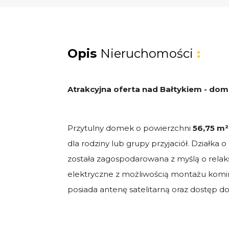
Opis
Nieruchomości
:
Atrakcyjna oferta nad Bałtykiem - dom
Przytulny domek o powierzchni
56,75 m²
dla rodziny lub grupy przyjaciół. Działka 
została zagospodarowana z myślą o relaks
elektryczne z możliwością montażu kom
posiada antenę satelitarną oraz dostęp d
Układ pomieszczeń: