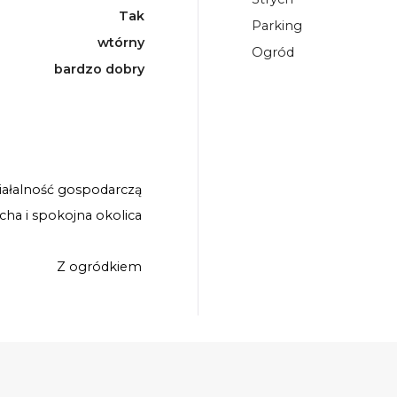
Tak
Parking
wtórny
Ogród
bardzo dobry
iałalność gospodarczą
icha i spokojna okolica
Z ogródkiem