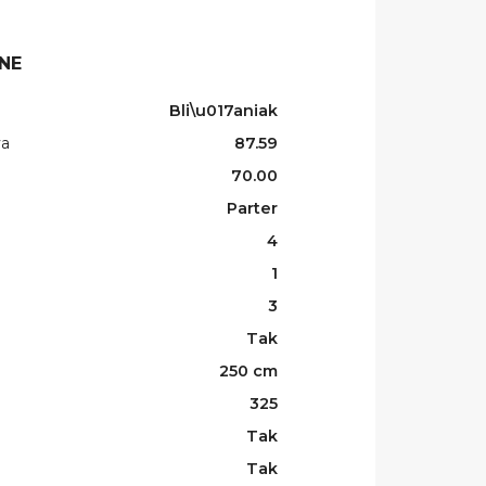
NE
Bli\u017aniak
wa
87.59
70.00
Parter
4
1
3
Tak
250 cm
325
Tak
Tak