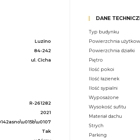
DANE TECHNICZ
Typ budynku
Luzino
Powierzchnia użytko
84-242
Powierzchnia działki
ul. Cicha
Piętro
Ilość pokoi
Ilość łazienek
Ilość sypialni
Wyposażone
R-261282
Wysokość sufitu
2021
Materiał dachu
142asno\u015b\u0107
Strych
Tak
Parking