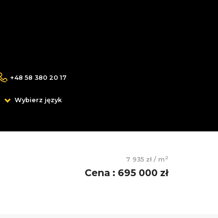
+48 58 380 20 17
Wybierz język
2
7 935 zł
/
m
Cena
:
695 000 zł