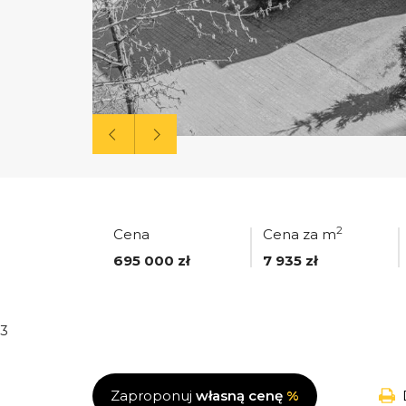
2
Cena
Cena za m
695 000 zł
7 935 zł
3
Zaproponuj
własną cenę
%