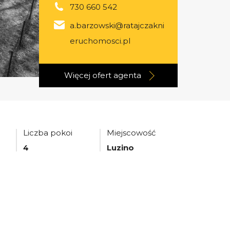
730 660 542
a.barzowski@ratajczakni
eruchomosci.pl
Więcej ofert
agenta
Liczba pokoi
Miejscowość
4
Luzino