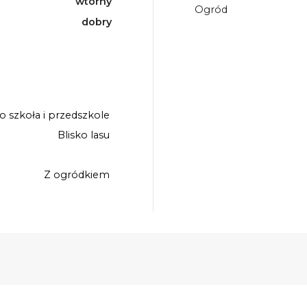
wtórny
Ogród
dobry
ko szkoła i przedszkole
Blisko lasu
Z ogródkiem