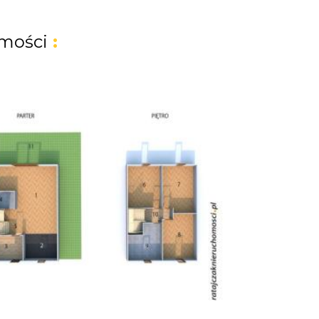
mości
: