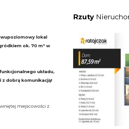
Rzuty
Nierucho
 dwupoziomowy lokal
ogródkiem ok. 70 m² w
 funkcjonalnego układu,
i z dobrą komunikacją!
winiętej miejscowości z
.