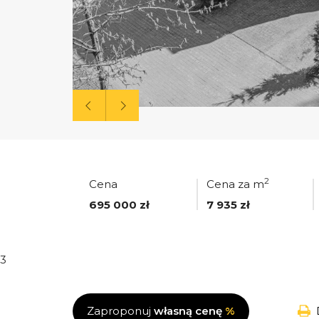
2
Cena
Cena za m
695 000 zł
7 935 zł
3
Zaproponuj
własną cenę
%