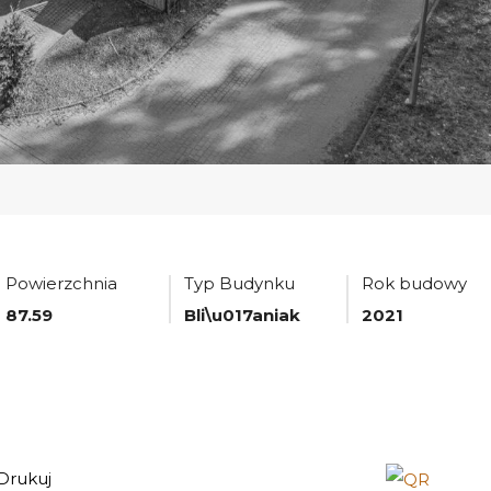
Powierzchnia
Typ Budynku
Rok budowy
87.59
Bli\u017aniak
2021
Drukuj