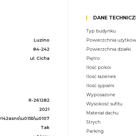
DANE TECHNICZ
Typ budynku
Luzino
Powierzchnia użytko
84-242
Powierzchnia działki
ul. Cicha
Piętro
Ilość pokoi
Ilość łazienek
Ilość sypialni
Wyposażone
R-261282
Wysokość sufitu
2021
Materiał dachu
142asno\u015b\u0107
Strych
Tak
Parking