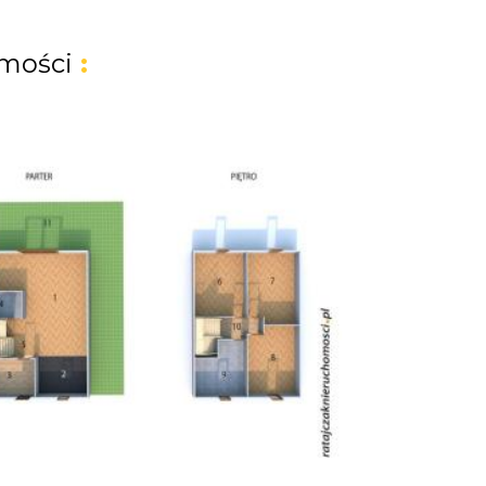
mości
: