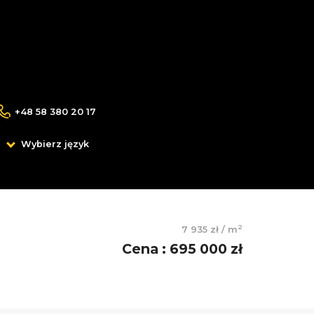
+48 58 380 20 17
Wybierz język
2
7 935 zł
/
m
Cena
:
695 000 zł