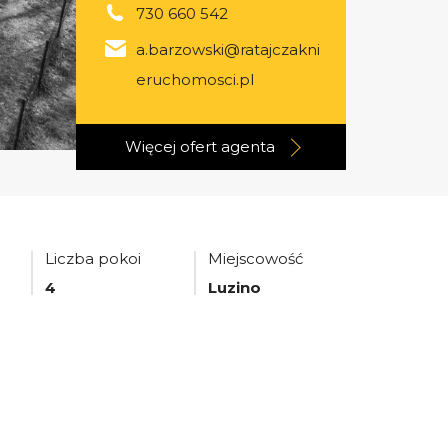
730 660 542
a.barzowski@ratajczakni
eruchomosci.pl
Więcej ofert
agenta
Liczba pokoi
Miejscowość
4
Luzino