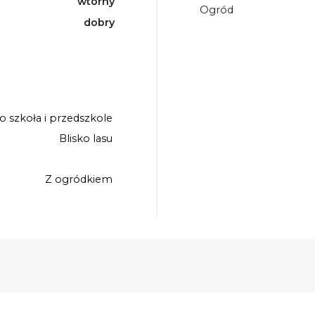
wtórny
Ogród
dobry
ko szkoła i przedszkole
Blisko lasu
Z ogródkiem