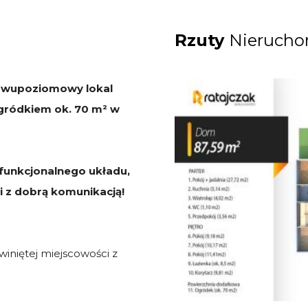
Rzuty
Nierucho
 dwupoziomowy lokal
ogródkiem ok. 70 m² w
 funkcjonalnego układu,
i z dobrą komunikacją!
winiętej miejscowości z
.