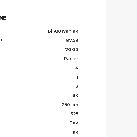
NE
Bli\u017aniak
wa
87.59
70.00
Parter
4
1
3
Tak
250 cm
325
Tak
Tak