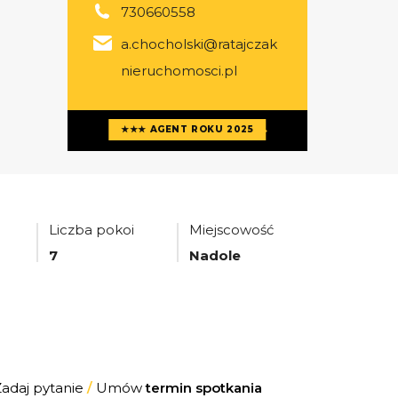
730660558
a.chocholski@ratajczak
nieruchomosci.pl
Więcej ofert
agenta
★★★ AGENT ROKU 2025
Liczba pokoi
Miejscowość
7
Nadole
Zadaj pytanie
/
Umów
termin spotkania