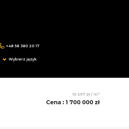
+48 58 380 20 17
Wybierz język
2
10 297 zł
/
m
Cena
:
1 700 000 zł