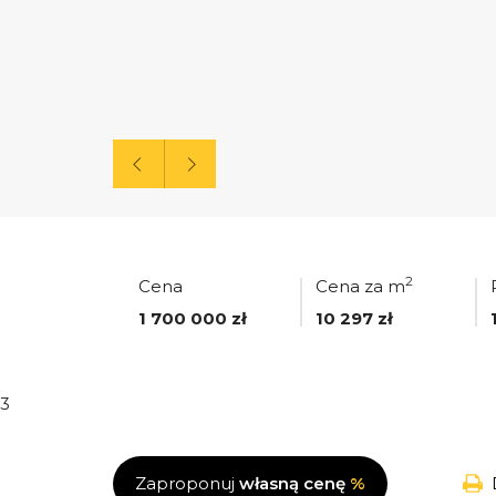
2
Cena
Cena za m
1 700 000 zł
10 297 zł
3
Zaproponuj
własną cenę
%