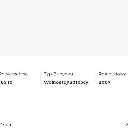
Powierzchnia
Typ Budynku
Rok budowy
165.10
Wolnostoj\u0105cy
2007
Drukuj