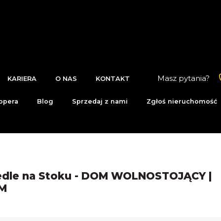
Masz pytania?
KARIERA
O NAS
KONTAKT
opera
Blog
Sprzedaj z nami
Zgłoś nieruchomość
iedle na Stoku - DOM WOLNOSTOJĄCY |
EM