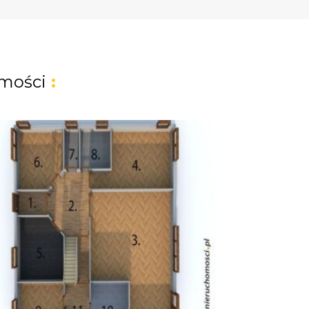
mości
: