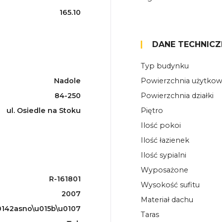
165.10
DANE TECHNICZ
Typ budynku
Nadole
Powierzchnia użytko
84-250
Powierzchnia działki
ul. Osiedle na Stoku
Piętro
Ilość pokoi
Ilość łazienek
Ilość sypialni
Wyposażone
R-161801
Wysokość sufitu
2007
Materiał dachu
142asno\u015b\u0107
Taras