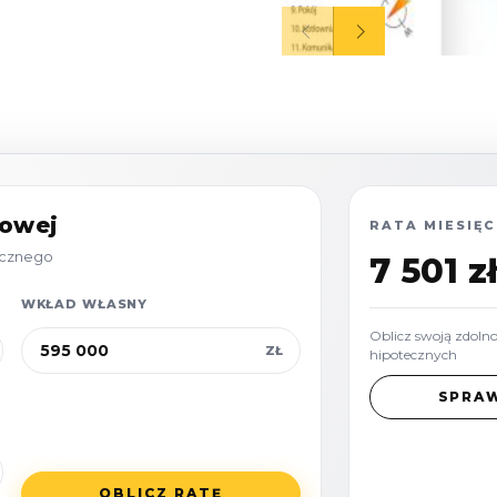
 drugiej linii brzegowej
, z dbałością o detale
ają standardowe projekty
 docieplenie o 5 cm
ie przekłada się na
towej
RATA MIESIĘC
tecznego
7 501 z
WKŁAD WŁASNY
 m² (wysokość 2,50 m):
Oblicz swoją zdoln
ZŁ
hipotecznych
limatycznym
kominkiem
SPRA
as.
azową (możliwość łatwego
OBLICZ RATĘ