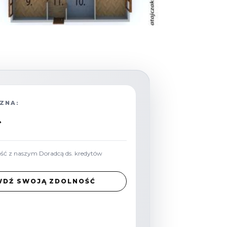
ZNA:
ł
ość z naszym Doradcą ds. kredytów
WDŹ SWOJĄ ZDOLNOŚĆ