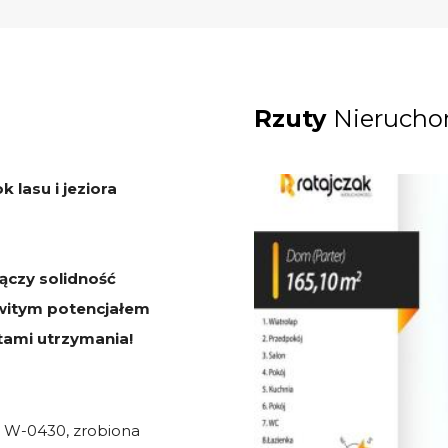
Rzuty
Nierucho
lasu i jeziora
ączy solidność
witym potencjałem
tami utrzymania!
t W-0430, zrobiona