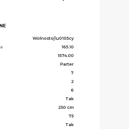
NE
Wolnostoj\u0105cy
wa
165.10
1574.00
Parter
7
2
6
Tak
250 cm
75
Tak