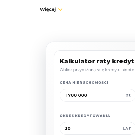
przebudowa), zlokalizowany w prestiżowej,
Więcej
Jeziora Żarnowieckiego.
To nieruchomość wybudowana „dla siebie”
konstrukcyjne, które znacznie przewyższ
deweloperskie.
Dom jest wyjątkowo ciepły - zastosowano
grubsze niż przewidywał projekt, co realn
Kalkulator raty kredy
oszczędności.
Oblicz przybliżoną ratę kredytu hipo
CENA NIERUCHOMOŚCI
PARTER
o powierzchni użytkowej
165,10
ZŁ
- Salon (27,0 m²):
Jasne serce domu z k
(palonym drewnem)
oraz wyjściem na tar
OKRES KREDYTOWANIA
- Kuchnia (11,2 m²):
Oddzielna, z butlą g
LAT
podłączenia gazu sieciowego).