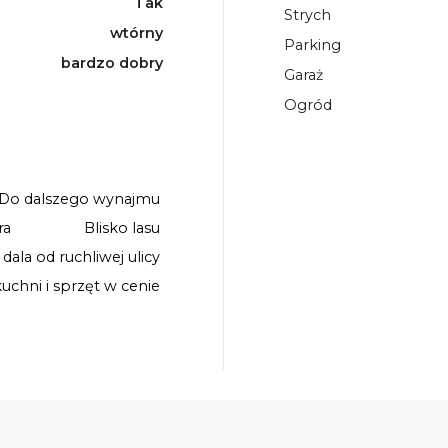
Tak
Strych
wtórny
Parking
bardzo dobry
Garaż
Ogród
Do dalszego wynajmu
ra
Blisko lasu
 dala od ruchliwej ulicy
chni i sprzęt w cenie