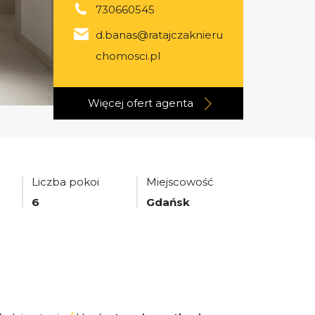
730660545
d.banas@ratajczaknieru
chomosci.pl
Więcej ofert
agenta
Liczba pokoi
Miejscowość
6
Gdańsk