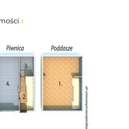
mości
: