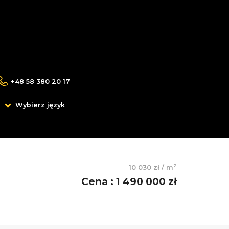
+48 58 380 20 17
Wybierz język
2
10 030 zł
/
m
Cena
:
1 490 000 zł