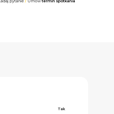
Zadaj pytanie
/
Umów
termin spotkania
Tak