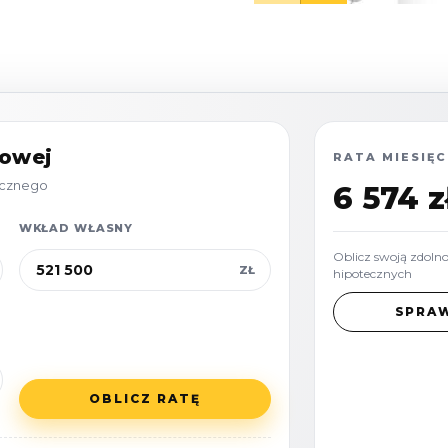
towej
RATA MIESIĘC
tecznego
6 574 z
WKŁAD WŁASNY
od instalacje i dodatkowe
Oblicz swoją zdoln
ZŁ
hipotecznych
SPRA
do ogrodu.
OBLICZ RATĘ