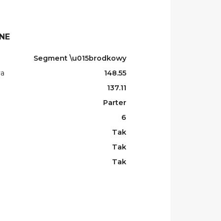
NE
Segment \u015brodkowy
wa
148.55
137.11
Parter
6
Tak
Tak
Tak