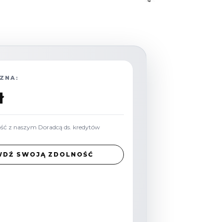
ZNA:
ł
ość z naszym Doradcą ds. kredytów
WDŹ SWOJĄ ZDOLNOŚĆ