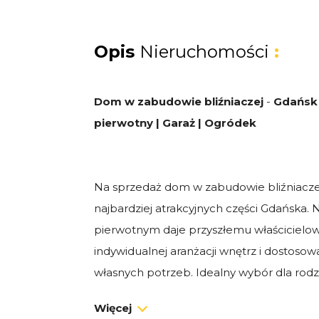
Opis
Nieruchomości
:
Dom w zabudowie bliźniaczej
-
Gdańsk S
pierwotny | Garaż | Ogródek
Na sprzedaż dom w zabudowie bliźniaczej
najbardziej atrakcyjnych części Gdańska.
pierwotnym daje przyszłemu właścicielow
indywidualnej aranżacji wnętrz i dostosow
własnych potrzeb. Idealny wybór dla rod
komfortu, spokoju i bliskości miasta.
Więcej