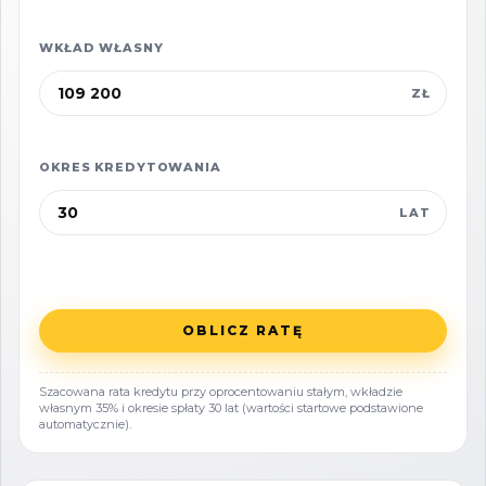
Warunki zabudowy:
WKŁAD WŁASNY
maks. 1 kondygnacja naziemna +
użytkowe poddasze
,
ZŁ
maks.
wysokość zabudowy - 9 m
,
dach
dwuspadowy lub naczółkowy
, kąt
OKRES KREDYTOWANIA
nachylenia
38-50°
,
LAT
kolor dachu - czerwony
, materiał:
dachówka ceramiczna lub
dachówkopodobny,
powierzchnia zabudowy:
do 15%
OBLICZ RATĘ
powierzchni działki,
powierzchnia biologicznie czynna:
Szacowana rata kredytu przy oprocentowaniu stałym, wkładzie
własnym 35% i okresie spłaty 30 lat (wartości startowe podstawione
minimum 60%,
automatycznie).
intensywność zabudowy:
0,25-0,30,