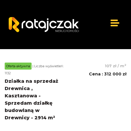
2
107 zł
/
m
Oferta aktywna
| Liczba wyświetleń:
1132
Cena
:
312 000 zł
Działka na sprzedaż
Drewnica ,
Kasztanowa -
Sprzedam działkę
budowlaną w
Drewnicy - 2914 m²