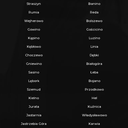
Straszyn
Banino
Rumia
Reda
Wejherowo
Bolszewo
Gowino
Gościcino
Kąpino
Luzino
Kębłowo
Linia
Choczewo
Dębki
Gniewino
Białogóra
Sasino
Łeba
Lębork
Bojano
Szemud
Przodkowo
Kielno
Hel
Jurata
Kuźnica
Jastarnia
Władysławowo
Jastrzebia Góra
Karwia