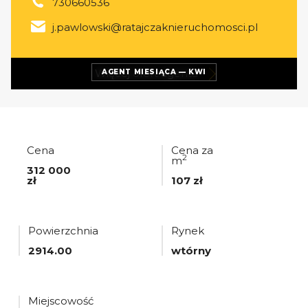
730660536
j.pawlowski@ratajczaknieruchomosci.pl
Więcej ofert
agenta
AGENT MIESIĄCA — KWI
Cena
Cena za
2
m
312 000
zł
107 zł
Powierzchnia
Rynek
2914.00
wtórny
Miejscowość