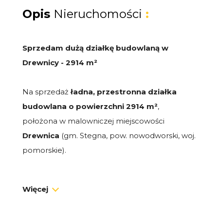
Opis
Nieruchomości
:
Sprzedam dużą działkę budowlaną w
Drewnicy - 2914 m²
Na sprzedaż
ładna, przestronna działka
budowlana o powierzchni 2914 m²
,
położona w malowniczej miejscowości
Drewnica
(gm. Stegna, pow. nowodworski, woj.
pomorskie).
Działka znajduje się przy drodze publicznej, z
Więcej
dostępem do mediów:
energia elektryczna,
woda, kanalizacja, telekomunikacja - w