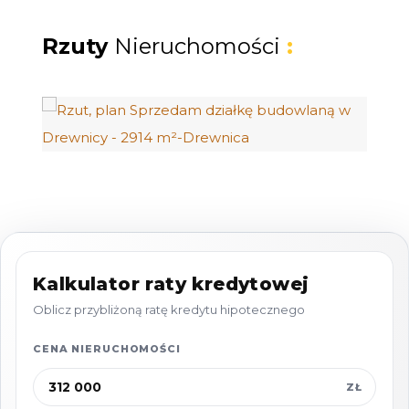
drodze.
Teren objęty jest
miejscowym planem
Rzuty
Nieruchomości
:
zagospodarowania przestrzennego
, który
przewiduje zabudowę
mieszkaniową
jednorodzinną o niskiej intensywności
.
Przeznaczenie terenu:
zabudowa mieszkaniowa jednorodzinna
wolnostojąca,
garaże wolnostojące, budynki
Kalkulator raty kredytowej
gospodarcze,
Oblicz przybliżoną ratę kredytu hipotecznego
dopuszczalne usługi towarzyszące funkcji
mieszkaniowej - m.in.
usługi turystyczne
CENA NIERUCHOMOŚCI
lub inne niekolidujące z zabudową
ZŁ
mieszkaniową.