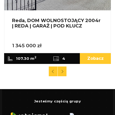
stronie:
www.ratajczaknieruchomosci.pl
Reda, DOM WOLNOSTOJĄCY 2004r
| REDA | GARAŻ | POD KLUCZ
1 345 000 zł
2
107.30 m
4
Zobacz
Jesteśmy częścią grupy