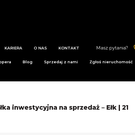
Masz pytania?
KARIERA
O NAS
KONTAKT
opera
Blog
Sprzedaj z nami
Zgłoś nieruchomość
ałka inwestycyjna na sprzedaż – Ełk | 21