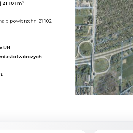
| 21 101 m²
na o powierzchni 21 102
: UH
 miastotwórczych
d:
erzchniowy powyżej 2000
i usługowe,
ochód (np. retail park z