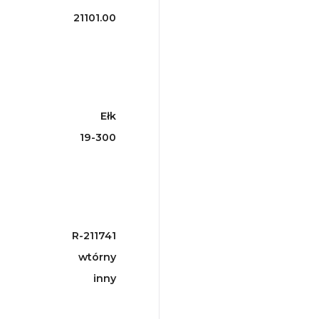
21101.00
Ełk
19-300
R-211741
wtórny
inny