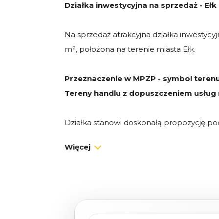
Działka inwestycyjna na sprzedaż - Ełk 
Na sprzedaż atrakcyjna działka inwestycyj
m², położona na terenie miasta Ełk.
Przeznaczenie w MPZP - symbol terenu
Tereny handlu z dopuszczeniem usług
Działka stanowi doskonałą propozycję po
obiekt handlowy (w tym wielkopowi
Więcej
m²),
park handlowy,
centrum usługowe,
inwestycję łączącą funkcje handlowe 
projekt komercyjny generujący stały d