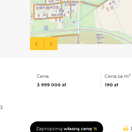
2
Cena
Cena za m
3 999 000 zł
190 zł
3
Zaproponuj
własną cenę
%