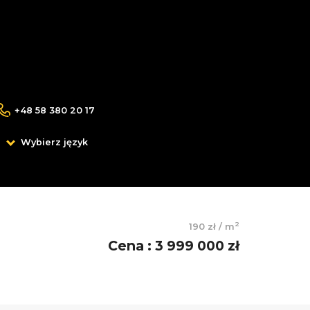
+48 58 380 20 17
Wybierz język
2
190 zł
/
m
Cena
:
3 999 000 zł