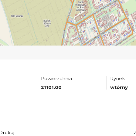
Powierzchnia
Rynek
21101.00
wtórny
Drukuj