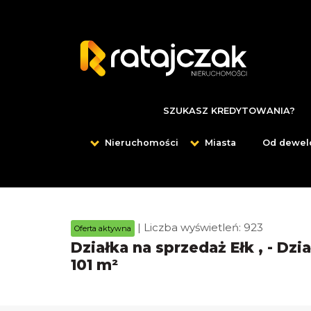
SZUKASZ KREDYTOWANIA?
Nieruchomości
Miasta
Od dewel
| Liczba wyświetleń: 923
Oferta aktywna
Działka na sprzedaż Ełk , - Dzi
101 m²