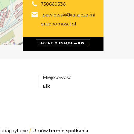
730660536
j.pawlowski@ratajczakni
eruchomosci.pl
Więcej ofert
agenta
AGENT MIESIĄCA — KWI
Miejscowość
Ełk
Zadaj pytanie
/
Umów
termin spotkania