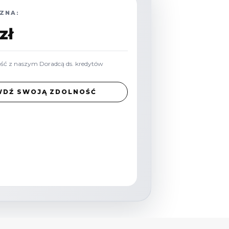
ZNA:
zł
ość z naszym Doradcą ds. kredytów
WDŹ SWOJĄ ZDOLNOŚĆ