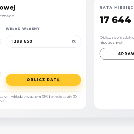
towej
RATA MIESIĘC
tecznego
17 644 
H)
WKŁAD WŁASNY
nych o szerokości min.
Oblicz swoją zdoln
ZŁ
hipotecznych
wlanej:
3000 m²
SPRA
m
OBLICZ RATĘ
ku:
400 m²
tałym, wkładzie własnym 35% i okresie spłaty 30
ie).
eriałów (m.in. szkło,